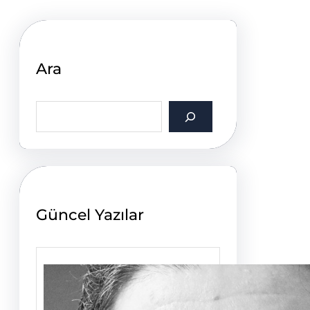
Ara
S
e
a
r
c
h
Güncel Yazılar