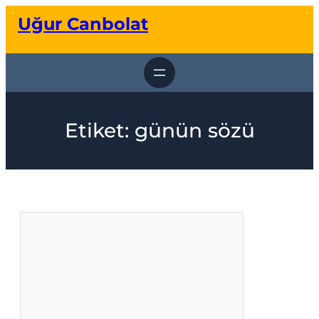
İçeriğe
Uğur Canbolat
geç
Etiket:
günün sözü