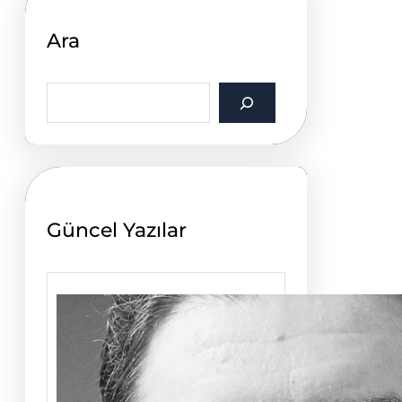
Ara
S
e
a
r
c
h
Güncel Yazılar