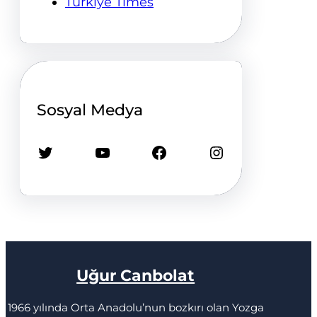
Türkiye Times
Sosyal Medya
Twitter
YouTube
Facebook
Instagram
Uğur Canbolat
1966 yılında Orta Anadolu’nun bozkırı olan Yozga