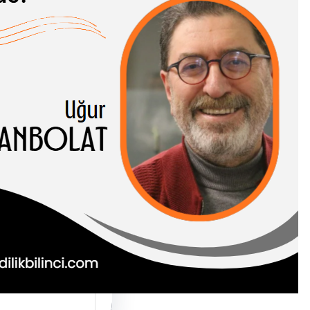
ADIĞIMIZ
AN NEREDE?
 CANBOLAT
-I HASENE
, soyut ve somut
rı birbirinden…