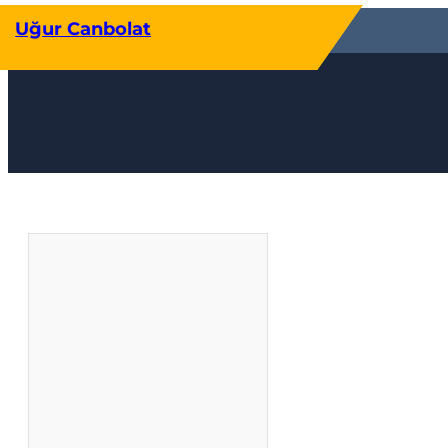
İçeriğe
Uğur Canbolat
geç