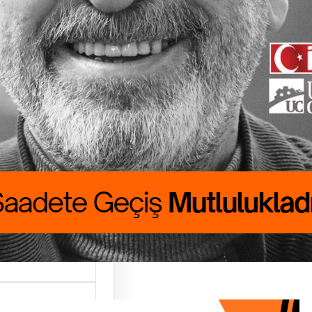
lukladır
 CANBOLAT
ALIK
uzu aşıyordu.
 nafakasını
ak için hasat…