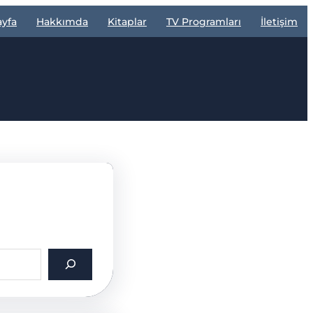
ayfa
Hakkımda
Kitaplar
TV Programları
İletişim
!