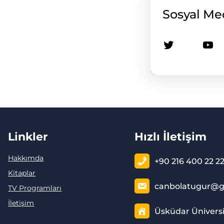
Sosyal Me
Twitter
YouTube
Linkler
Hızlı İletişim
Hakkımda
+90 216 400 22 2
Kitaplar
canbolatugur@g
TV Programları
İletişim
Üsküdar Üniversi