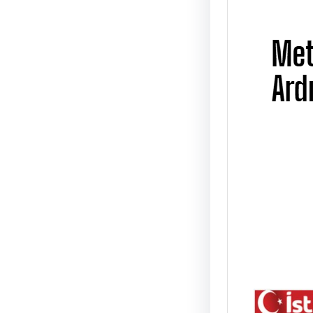
Metin
Üstad
UĞUR
ÜSTAD 
01 Ni
günü 