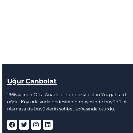
Uğur Canbolat
1966 yılında Orta Anadolu’nun bozkırı olan Yozgat’ta d
oğdu. Köy odasında dedesinin himayesinde büyüdü. A
nlamasa da büyüklerin sohbet sofrasında oturdu.
Facebook
Twitter
Instagram
LinkedIn