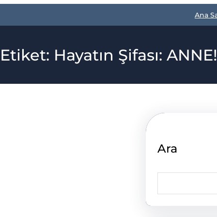
Ana S
Etiket:
Hayatın Şifası: ANNE
Ara
S
e
a
r
c