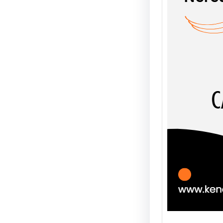
TAŞL
ŞEYT
UĞUR
AHLÂK
erleri
olgula