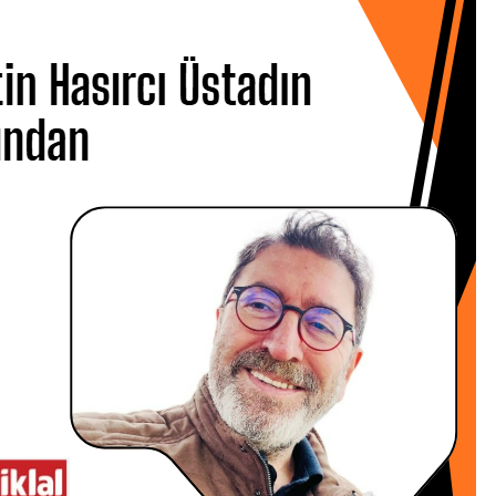
 Hasırcı
ın Ardından
 CANBOLAT
Metin Hasırcı’yı
san Çarşamba
Üsküdar…