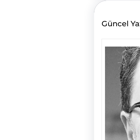
h
Güncel Ya
Saade