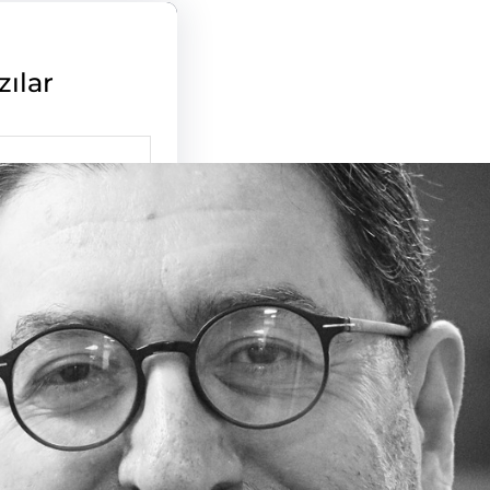
zılar
te Geçiş