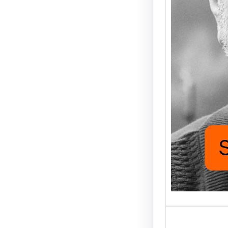
Mutlu
UĞUR
FUKAR
boyum
Günlük
çıkarm