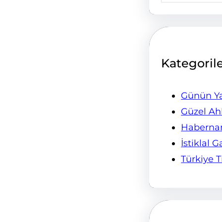
Kategoril
Günün Ya
Güzel Ah
Habern
İstiklal G
Türkiye 