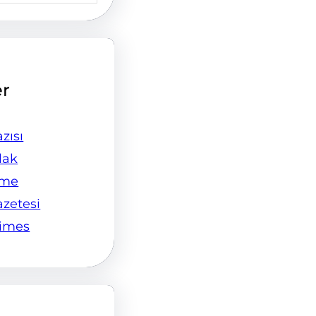
er
zısı
lak
ame
azetesi
Times