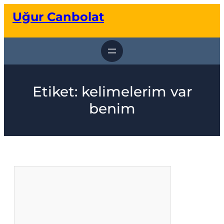
İçeriğe
Uğur Canbolat
geç
Etiket:
kelimelerim var
benim