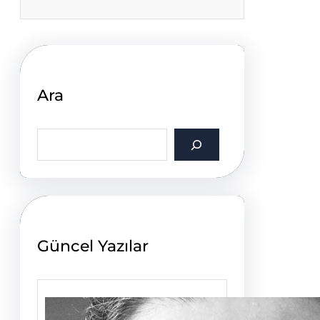
Ara
S
e
a
r
c
h
Güncel Yazılar