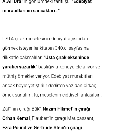
A.Ali Ural’
ın gönlümdeki tarifi şu:
“Edebiyat
murabıtlarının sancaktarı…”
…
USTA çırak meselesini edebiyat açısından
görmek isteyenler kitabın 340.cı sayfasına
dikkatle bakmalılar.
“Usta çırak ekseninde
yaratıcı yazarlık”
başlığıyla konuyu ele alıyor ve
müthiş örnekler veriyor. Edebiyat murabıtları
ancak böyle yetiştirilir dedirten yazıdan birkaç
örnek sunalım. Ki, meselenin ciddiyeti anlaşılsın.
Zâtî’nin çırağı Bâkî,
Nazım Hikmet’in çırağı
Orhan Kemal
, Flaubert’in çırağı Maupassant,
Ezra Pound ve Gertrude Stein’ın çırağı