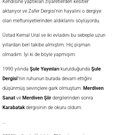
Kendisine yaptıkları ziyaretlerden kesitler
aktarıyor ve Zafer Dergisi’nin hayalini o dergiye
olan meftuniyetlerinden aldıklarını söylüyordu.
Üstad Kemal Ural ve iki evladını bu sebeple uzun
yıllardan beri takibe almıştım. Hiç pişman
olmadım. İyi ki de böyle yapmışım.
1990 yılında
Şule Yayınları
kurulduğunda
Şule
Dergisi’
nin ruhunun burada devam ettiğini
düşünmüş sevinçlere gark olmuştum.
Merdiven
Sanat
ve
Merdiven Şiir
dergilerinden sonra
Karabatak
dergisinin de okuru oldum.
…