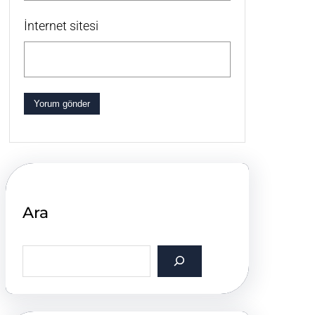
İnternet sitesi
Ara
S
e
a
r
c
h