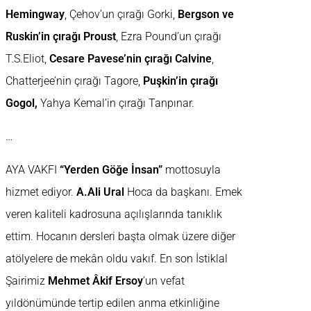
Hemingway
, Çehov’un çırağı Gorki,
Bergson ve
Ruskin’in çırağı Proust
, Ezra Pound’un çırağı
T.S.Eliot,
Cesare Pavese’nin çırağı Calvine
,
Chatterjee’nin çırağı Tagore,
Puşkin’in çırağı
Gogol,
Yahya Kemal’in çırağı Tanpınar.
…
AYA VAKFI
“Yerden Göğe İnsan”
mottosuyla
hizmet ediyor.
A.Ali Ural
Hoca da başkanı. Emek
veren kaliteli kadrosuna açılışlarında tanıklık
ettim. Hocanın dersleri başta olmak üzere diğer
atölyelere de mekân oldu vakıf. En son İstiklal
Şairimiz
Mehmet Âkif Ersoy
’un vefat
yıldönümünde tertip edilen anma etkinliğine