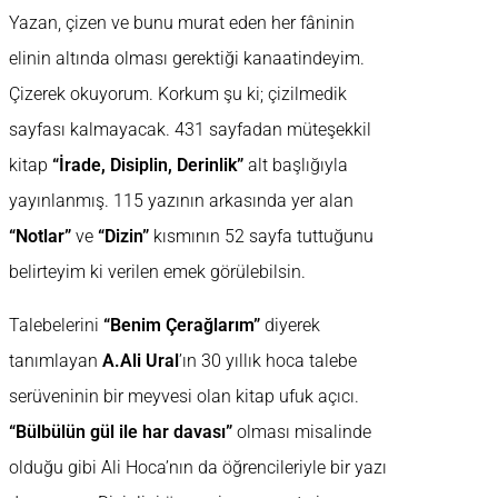
Yazan, çizen ve bunu murat eden her fâninin
elinin altında olması gerektiği kanaatindeyim.
Çizerek okuyorum. Korkum şu ki; çizilmedik
sayfası kalmayacak. 431 sayfadan müteşekkil
kitap
“İrade, Disiplin, Derinlik”
alt başlığıyla
yayınlanmış. 115 yazının arkasında yer alan
“Notlar”
ve
“Dizin”
kısmının 52 sayfa tuttuğunu
belirteyim ki verilen emek görülebilsin.
Talebelerini
“Benim Çerağlarım”
diyerek
tanımlayan
A.Ali Ural
’ın 30 yıllık hoca talebe
serüveninin bir meyvesi olan kitap ufuk açıcı.
“Bülbülün gül ile har davası”
olması misalinde
olduğu gibi Ali Hoca’nın da öğrencileriyle bir yazı