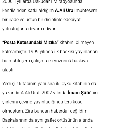
2000’li yıllarda Üsküdar FM radyosunda
kendisinden katkı aldığım
A.Ali Ural
muhteşem
bir irade ve üstün bir disiplinle edebiyat
yolculuğuna devam ediyor.
“Posta Kutusundaki Mızıka”
kitabını bilmeyen
kalmamıştır. 1999 yılında ilk baskısı yayınlanan
bu muhteşem çalışma iki yüzüncü baskıya
ulaştı.
Yedi şiir kitabının yanı sıra iki öykü kitabının da
yazarıdır A.Ali Ural. 2002 yılında
İmam Şâfiî’
nin
şiirlerini çevirip yayınladığında ters köşe
olmuştum. Zira bundan haberdar değildim.
Başkalarının da aynı gaflet örtüsünün altında