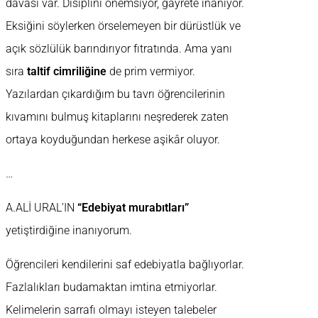
davası var. Disiplini önemsiyor, gayrete inanıyor.
Eksiğini söylerken örselemeyen bir dürüstlük ve
açık sözlülük barındırıyor fıtratında. Ama yanı
sıra
taltif cimriliğine
de prim vermiyor.
Yazılardan çıkardığım bu tavrı öğrencilerinin
kıvamını bulmuş kitaplarını neşrederek zaten
ortaya koyduğundan herkese aşikâr oluyor.
…
A.ALİ URAL’IN
“Edebiyat murabıtları”
yetiştirdiğine inanıyorum.
Öğrencileri kendilerini saf edebiyatla bağlıyorlar.
Fazlalıkları budamaktan imtina etmiyorlar.
Kelimelerin sarrafı olmayı isteyen talebeler