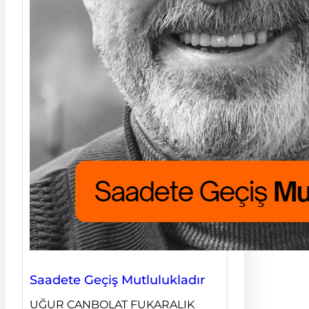
Saadete Geçiş Mutlulukladır
UĞUR CANBOLAT FUKARALIK