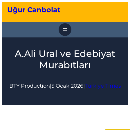
İçeriğe
Uğur Canbolat
geç
A.Ali Ural ve Edebiyat
Murabıtları
BTY Production
|
5 Ocak 2026
|
Türkiye Times