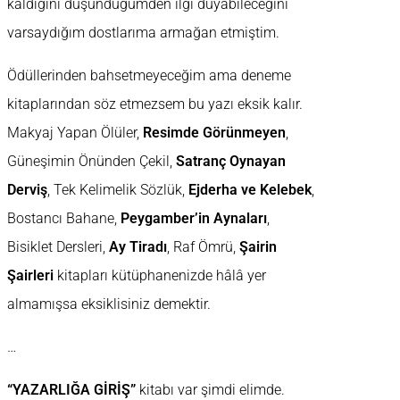
kaldığını düşündüğümden ilgi duyabileceğini
varsaydığım dostlarıma armağan etmiştim.
Ödüllerinden bahsetmeyeceğim ama deneme
kitaplarından söz etmezsem bu yazı eksik kalır.
Makyaj Yapan Ölüler,
Resimde Görünmeyen
,
Güneşimin Önünden Çekil,
Satranç Oynayan
Derviş
, Tek Kelimelik Sözlük,
Ejderha ve Kelebek
,
Bostancı Bahane,
Peygamber’in Aynaları
,
Bisiklet Dersleri,
Ay Tiradı
, Raf Ömrü,
Şairin
Şairleri
kitapları kütüphanenizde hâlâ yer
almamışsa eksiklisiniz demektir.
…
“YAZARLIĞA GİRİŞ”
kitabı var şimdi elimde.