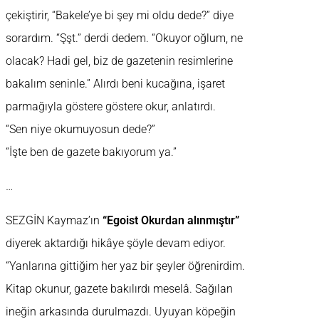
çekiştirir, “Bakele’ye bi şey mi oldu dede?” diye
sorardım. “Şşt.” derdi dedem. “Okuyor oğlum, ne
olacak? Hadi gel, biz de gazetenin resimlerine
bakalım seninle.” Alırdı beni kucağına, işaret
parmağıyla göstere göstere okur, anlatırdı.
“Sen niye okumuyosun dede?”
“İşte ben de gazete bakıyorum ya.”
…
SEZGİN Kaymaz’ın
“Egoist Okurdan alınmıştır”
diyerek aktardığı hikâye şöyle devam ediyor.
“Yanlarına gittiğim her yaz bir şeyler öğrenirdim.
Kitap okunur, gazete bakılırdı meselâ. Sağılan
ineğin arkasında durulmazdı. Uyuyan köpeğin