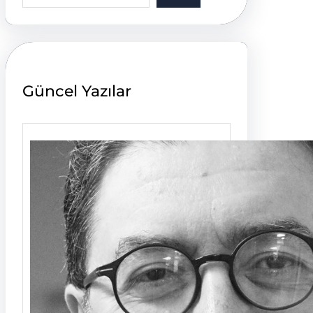
a
r
c
h
Güncel Yazılar