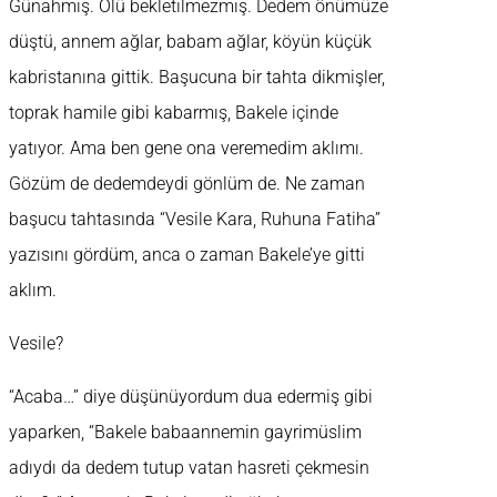
Günahmış. Ölü bekletilmezmiş. Dedem önümüze
düştü, annem ağlar, babam ağlar, köyün küçük
kabristanına gittik. Başucuna bir tahta dikmişler,
toprak hamile gibi kabarmış, Bakele içinde
yatıyor. Ama ben gene ona veremedim aklımı.
Gözüm de dedemdeydi gönlüm de. Ne zaman
başucu tahtasında “Vesile Kara, Ruhuna Fatiha”
yazısını gördüm, anca o zaman Bakele’ye gitti
aklım.
Vesile?
“Acaba…” diye düşünüyordum dua edermiş gibi
yaparken, “Bakele babaannemin gayrimüslim
adıydı da dedem tutup vatan hasreti çekmesin