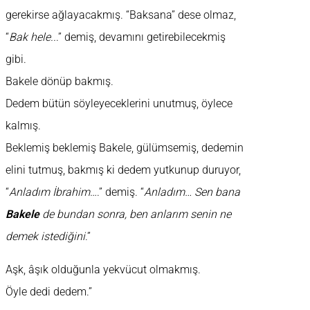
gerekirse ağlayacakmış. “Baksana” dese olmaz,
“
Bak hele..
.” demiş, devamını getirebilecekmiş
gibi.
Bakele dönüp bakmış.
Dedem bütün söyleyeceklerini unutmuş, öylece
kalmış.
Beklemiş beklemiş Bakele, gülümsemiş, dedemin
elini tutmuş, bakmış ki dedem yutkunup duruyor,
“
Anladım İbrahim
….” demiş. “
Anladım… Sen bana
Bakele
de bundan sonra, ben anlarım senin ne
demek istediğini
.”
Aşk, âşık olduğunla yekvücut olmakmış.
Öyle dedi dedem.”