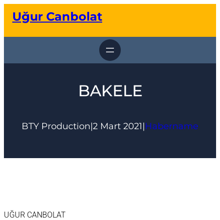
İçeriğe
Uğur Canbolat
geç
BAKELE
BTY Production
|
2 Mart 2021
|
Habername
UĞUR CANBOLAT