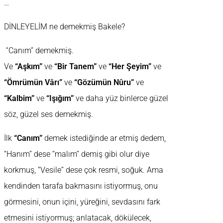
…
DİNLEYELİM ne demekmiş Bakele?
“Canım” demekmiş.
Ve
“Aşkım”
ve
“Bir Tanem”
ve
“Her Şeyim”
ve
“Ömrümün Vârı”
ve
“Gözümün Nûru”
ve
“Kalbim”
ve
“Işığım”
ve daha yüz binlerce güzel
söz, güzel ses demekmiş.
İlk
“Canım”
demek istediğinde ar etmiş dedem,
“Hanım” dese “malım” demiş gibi olur diye
korkmuş, “Vesile” dese çok resmi, soğuk. Ama
kendinden tarafa bakmasını istiyormuş, onu
görmesini, onun içini, yüreğini, sevdasını fark
etmesini istiyormuş; anlatacak, dökülecek,