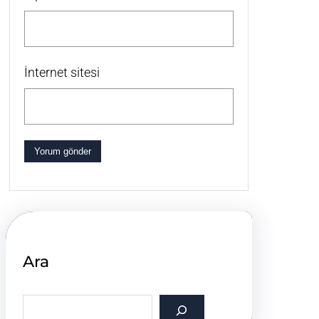
İnternet sitesi
Ara
S
e