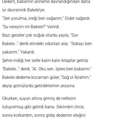
Dedem, babamın anneme davrandığından daha
iyi davranırdı Bakele’ye.
“Sen yorulma, ineği ben sağarım.” Gider sağardı.
“Su vereyim mi Bakele?” Verirdi.
Bazı geceler çok soğuk olurdu yayla, “Dur
Bakele…” derdi elindeki odunları alıp. “Sobayı ben
yakarım.” Yakardı.
Şehre indiği her sefer kalın kalın kitaplar getirip
“Bakele…” derdi, “Al. Oku sen. İşlere ben bakarım.”
Bakele dedeme kocaman güler, “Sağ ol İbrahim.”
deyip gömülürdü getirdiklerinin arasına.
Okurken, suyun altına girmiş de nefesini
tutuyormuş gibi gelirdi bana. Sıkılırdım önce,
sonra korkardım, sonra gidip dedemin eteğini