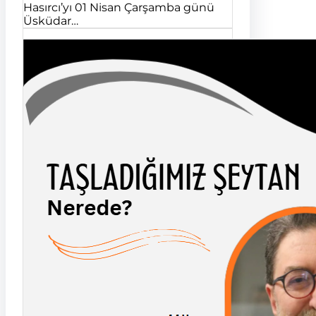
Hasırcı’yı 01 Nisan Çarşamba günü
Üsküdar…