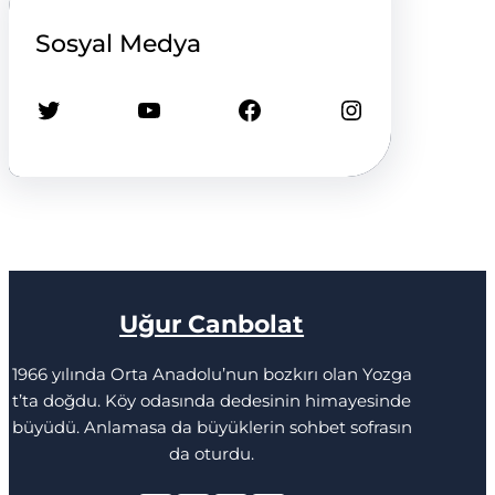
Sosyal Medya
Twitter
YouTube
Facebook
Instagram
Uğur Canbolat
1966 yılında Orta Anadolu’nun bozkırı olan Yozga
t’ta doğdu. Köy odasında dedesinin himayesinde
büyüdü. Anlamasa da büyüklerin sohbet sofrasın
da oturdu.