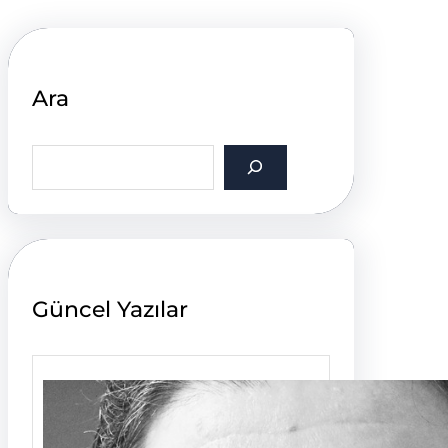
Ara
S
e
a
r
c
h
Güncel Yazılar