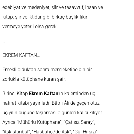
edebiyat ve medeniyet, şiir ve tasavvuf, insan ve
kitap, şiir ve iktidar gibi birkaç başlık fikir
vermeye yeterli olsa gerek.
…
EKREM KAFTAN…
Emekli olduktan sonra memleketine bin bir
zorlukla kütüphane kuran şair.
Birinci Kitap
Ekrem Kaftan
’ın kaleminden üç
hatırat kitabı yayınladı. Bâb-ı Âli’de geçen otuz
üç yılın bugüne taşınması o günleri kalıcı kılıyor.
Ayrıca “Mühürlü Kütüphane”, “Çatısız Saray”,
“Aşkistanbul”, “Hasbahçe’de Aşk”, “Gül Hırsızı”,