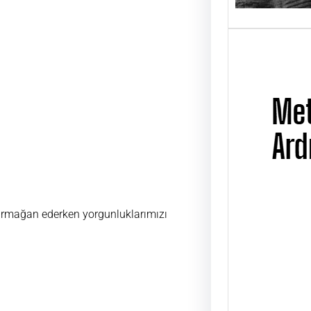
 armağan ederken yorgunluklarımızı
Metin
Üsta
UĞUR
ÜSTAD
01 Ni
günü