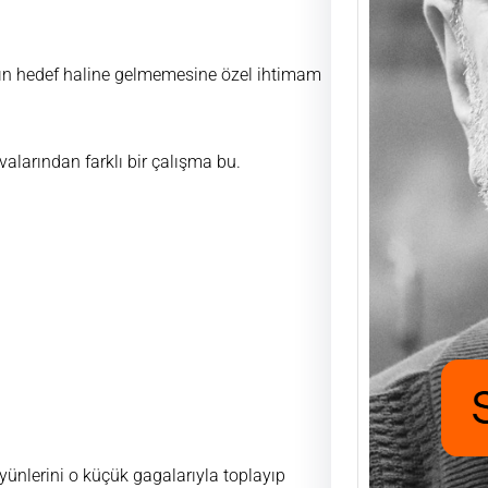
Saad
rın hedef haline gelmemesine özel ihtimam
Mutlu
UĞUR
FUKA
larından farklı bir çalışma bu.
aşıyo
nafak
için h
 yünlerini o küçük gagalarıyla toplayıp