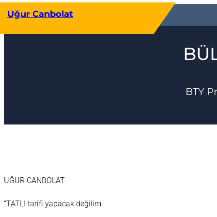
İçeriğe
Uğur Canbolat
geç
BÜL
BTY P
UĞUR CANBOLAT
“TATLI tarifi yapacak değilim.