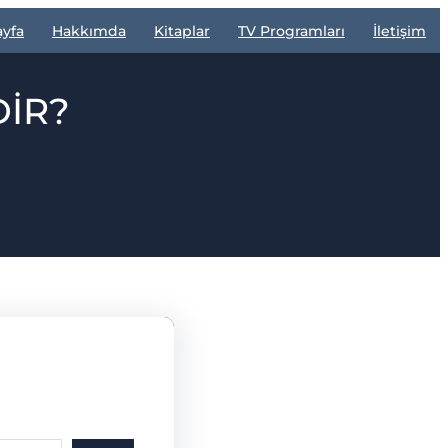
ayfa
Hakkımda
Kitaplar
TV Programları
İletişim
DİR?