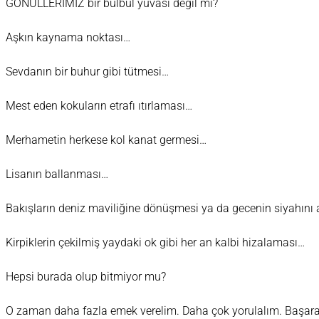
GÖNÜLLERİMİZ bir bülbül yuvası değil mi?
Aşkın kaynama noktası…
Sevdanın bir buhur gibi tütmesi…
Mest eden kokuların etrafı ıtırlaması…
Merhametin herkese kol kanat germesi…
Lisanın ballanması…
Bakışların deniz maviliğine dönüşmesi ya da gecenin siyahını
Kirpiklerin çekilmiş yaydaki ok gibi her an kalbi hizalaması…
Hepsi burada olup bitmiyor mu?
O zaman daha fazla emek verelim. Daha çok yorulalım. Başara