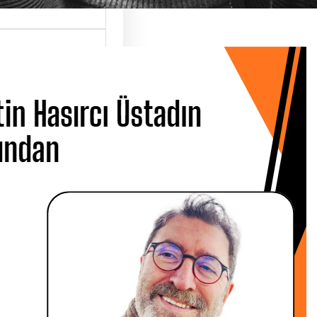
 Hasırcı
dın Ardından
 CANBOLAT
 Metin Hasırcı’yı
san Çarşamba
 Üsküdar…