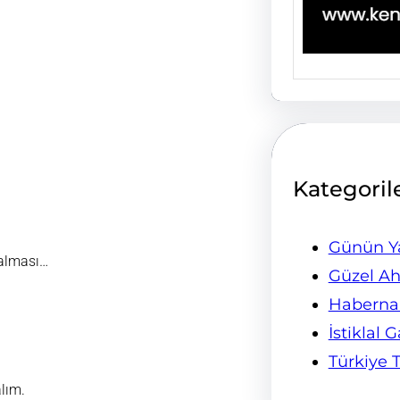
Kategoril
Günün Ya
 alması…
Güzel Ah
Habern
İstiklal 
Türkiye 
lım.