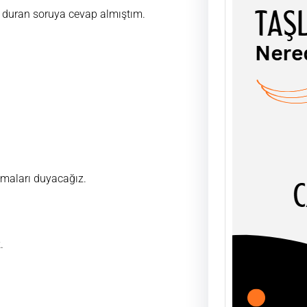
 duran soruya cevap almıştım.
TAŞL
ŞEY
UĞUR
AHLÂK
soyut
olgula
ımaları duyacağız.
.