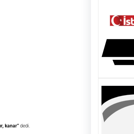
ur, kanar”
dedi.