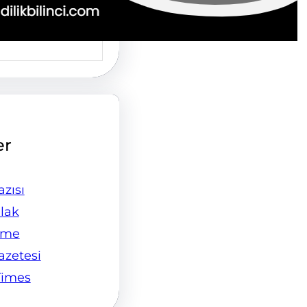
er
zısı
lak
ame
Gazetesi
Times