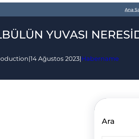
Ana S
BÜLÜN YUVASI NERESİ
roduction
|
14 Ağustos 2023
|
Habername
Ara
S