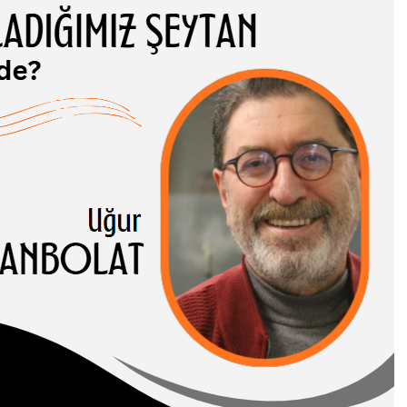
ADIĞIMIZ
TAN NEREDE?
 CANBOLAT
-I HASENE erleri,
 ve somut
rı birbirinden…