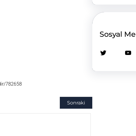
Sosyal M
Twitter
YouTube
idir/782658
Sonraki