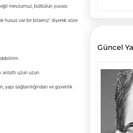
e
 değil mevzumuz, bülbülün yuvası.
a
r
k husus var bir bilseniz” diyerek söze
c
h
Güncel Ya
debilirim.
nı anlattı uzun uzun.
en, yapı sağlamlığından ve güvenlik