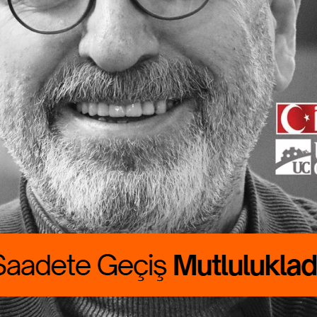
ete Geçiş
lukladır
 CANBOLAT
RALIK boyumuzu
rdu. Günlük
asını çıkarmak
asat…