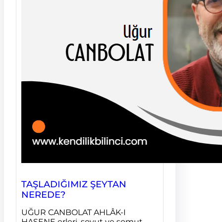
TAŞLADIĞIMIZ ŞEYTAN
NEREDE?
UĞUR CANBOLAT AHLÂK-I
HASENE erleri, soyut ve somut