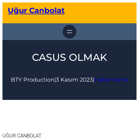
İçeriğe
Uğur Canbolat
geç
CASUS OLMAK
BTY Production
|
3 Kasım 2023
|
Habername
UĞUR CANBOLAT