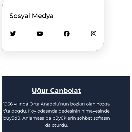
Sosyal Medya
Twitter
YouTube
Facebook
Instagram
Uğur Canbolat
1966 yılında Orta Anadolu’nun bozkırı olan Yozga
t’ta doğdu. Köy odasında dedesinin himayesinde
büyüdü. Anlamasa da büyüklerin sohbet sofrasın
da oturdu.