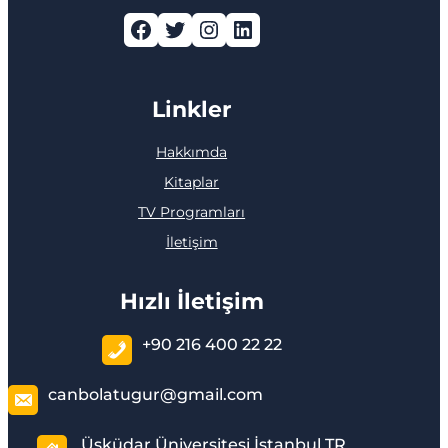
Facebook
Twitter
Instagram
LinkedIn
Linkler
Hakkımda
Kitaplar
TV Programları
İletişim
Hızlı İletişim
+90 216 400 22 22
canbolatugur@gmail.com
Üsküdar Üniversitesi İstanbul TR