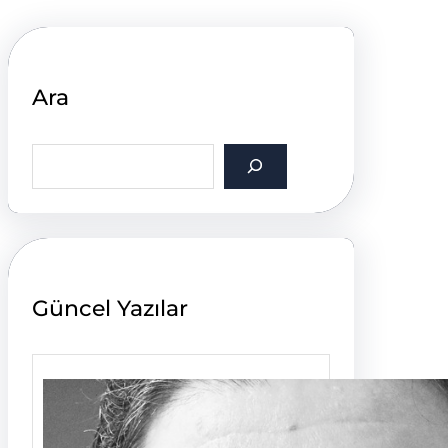
Ara
S
e
a
r
c
h
Güncel Yazılar