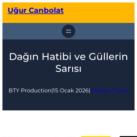
İçeriğe
Uğur Canbolat
geç
Dağın Hatibi ve Güllerin
Sarısı
BTY Production
|
15 Ocak 2026
|
Türkiye Times