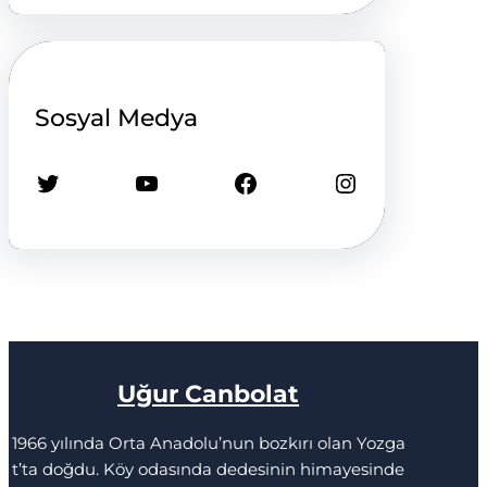
Sosyal Medya
Twitter
YouTube
Facebook
Instagram
Uğur Canbolat
1966 yılında Orta Anadolu’nun bozkırı olan Yozga
t’ta doğdu. Köy odasında dedesinin himayesinde