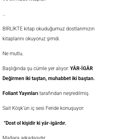
…
BİRLİKTE kitap okuduğumuz dostlarımızın
kitaplarını okuyoruz şimdi.
Ne mutlu.
Başlığında şu cümle yer alıyor:
YÂR-İGÂR
Değirmen iki taştan, muhabbet iki baştan.
Foliant Yayınları
tarafından neşredilmiş.
Sait Köşk’ün iç sesi Feride konuşuyor:
“Dost ol kişidir ki yâr-igârdır.
Mağara arkadaşıdır.