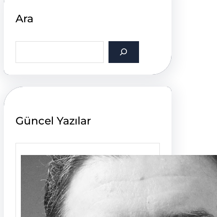
Ara
S
e
a
r
c
h
Güncel Yazılar