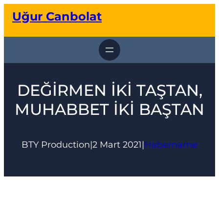
İçeriğe
Uğur Canbolat
geç
DEĞİRMEN İKİ TAŞTAN,
MUHABBET İKİ BAŞTAN
BTY Production
|
2 Mart 2021
|
Habername