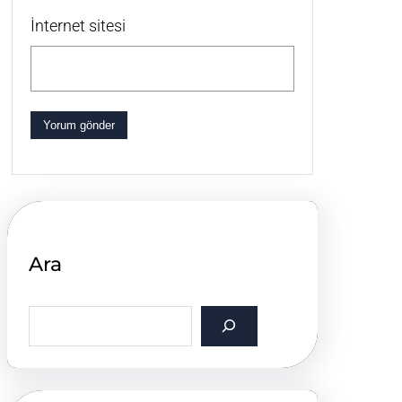
İnternet sitesi
Ara
S
e
a
r
c
h