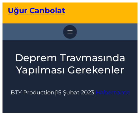
İçeriğe
Uğur Canbolat
geç
Deprem Travmasında
Yapılması Gerekenler
BTY Production
|
15 Şubat 2023
|
Habername