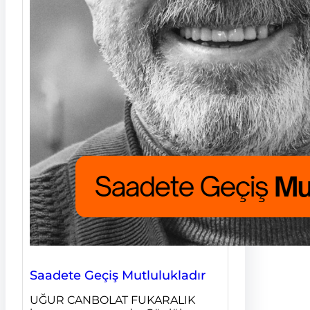
Saadete Geçiş Mutlulukladır
UĞUR CANBOLAT FUKARALIK