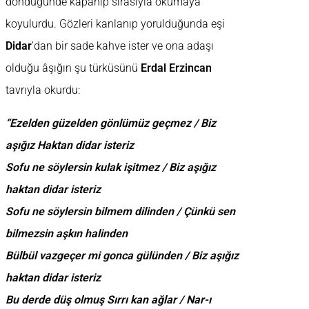
döndüğünde kapanıp sırasıyla okumaya
koyulurdu. Gözleri kanlanıp yorulduğunda eşi
Didar
’dan bir sade kahve ister ve ona adaşı
olduğu âşığın şu türküsünü
Erdal Erzincan
tavrıyla okurdu:
“Ezelden güzelden gönlümüz geçmez / Biz
aşığız Haktan didar isteriz
Sofu ne söylersin kulak işitmez / Biz aşığız
haktan didar isteriz
Sofu ne söylersin bilmem dilinden / Çünkü sen
bilmezsin aşkın halinden
Bülbül vazgeçer mi gonca gülünden / Biz aşığız
haktan didar isteriz
Bu derde düş olmuş Sırrı kan ağlar / Nar-ı