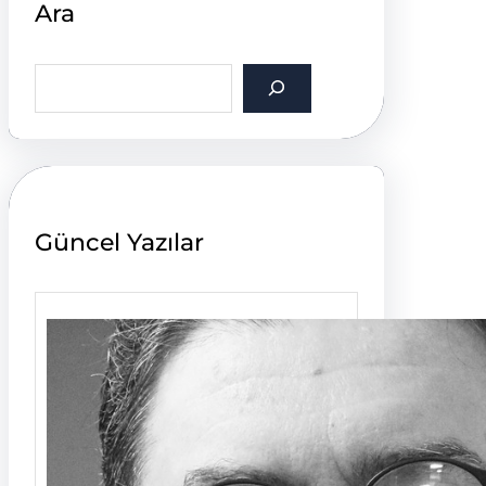
Ara
S
e
a
r
c
h
Güncel Yazılar