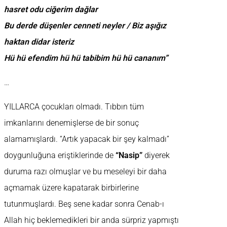
hasret odu ciğerim dağlar
Bu derde düşenler cenneti neyler / Biz aşığız
haktan didar isteriz
Hü hü efendim hü hü tabibim hü hü cananım”
…
YILLARCA çocukları olmadı. Tıbbın tüm
imkanlarını denemişlerse de bir sonuç
alamamışlardı. “Artık yapacak bir şey kalmadı”
doygunluğuna eriştiklerinde de
“Nasip”
diyerek
duruma razı olmuşlar ve bu meseleyi bir daha
açmamak üzere kapatarak birbirlerine
tutunmuşlardı. Beş sene kadar sonra Cenab-ı
Allah hiç beklemedikleri bir anda sürpriz yapmıştı