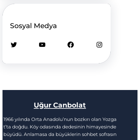
Sosyal Medya
Twitter
YouTube
Facebook
Instagram
Uğur Canbolat
1966 yılında Orta Anadolu’nun bozkırı olan Yozga
t’ta doğdu. Köy odasında dedesinin himayesinde
büyüdü. Anlamasa da büyüklerin sohbet sofrasın