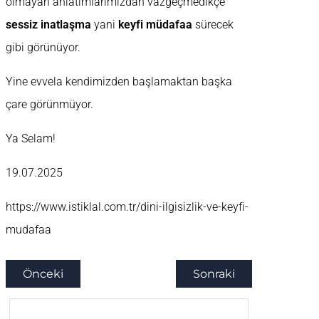
olmayan anlatımlarımızdan vazgeçmedikçe
sessiz inatlaşma
yani
keyfi müdafaa
sürecek
gibi görünüyor.
Yine evvela kendimizden başlamaktan başka
çare görünmüyor.
Ya Selam!
19.07.2025
https://www.istiklal.com.tr/dini-ilgisizlik-ve-keyfi-
mudafaa
Önceki
Sonraki