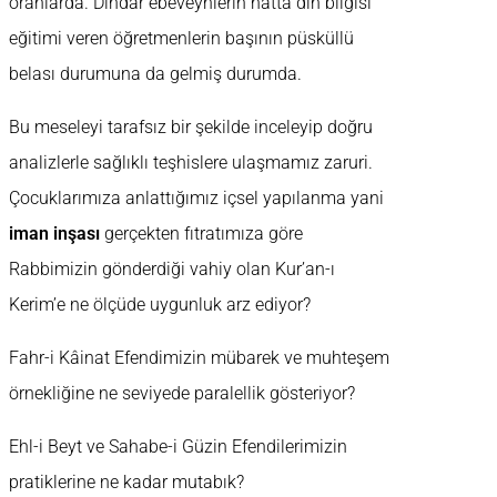
oranlarda. Dindar ebeveynlerin hatta din bilgisi
eğitimi veren öğretmenlerin başının püsküllü
belası durumuna da gelmiş durumda.
Bu meseleyi tarafsız bir şekilde inceleyip doğru
analizlerle sağlıklı teşhislere ulaşmamız zaruri.
Çocuklarımıza anlattığımız içsel yapılanma yani
iman inşası
gerçekten fıtratımıza göre
Rabbimizin gönderdiği vahiy olan Kur’an-ı
Kerim’e ne ölçüde uygunluk arz ediyor?
Fahr-i Kâinat Efendimizin mübarek ve muhteşem
örnekliğine ne seviyede paralellik gösteriyor?
Ehl-i Beyt ve Sahabe-i Güzin Efendilerimizin
pratiklerine ne kadar mutabık?