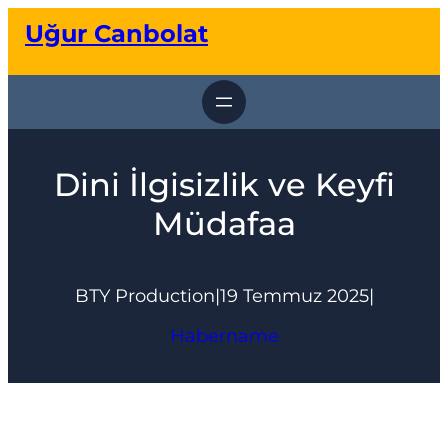
İçeriğe
Uğur Canbolat
geç
Dini İlgisizlik ve Keyfi
Müdafaa
BTY Production
|
19 Temmuz 2025
|
Habername