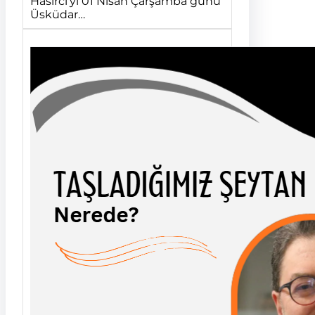
Hasırcı’yı 01 Nisan Çarşamba günü
Üsküdar…