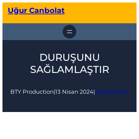
İçeriğe
Uğur Canbolat
geç
DURUŞUNU
SAĞLAMLAŞTIR
BTY Production
|
13 Nisan 2024
|
Habername