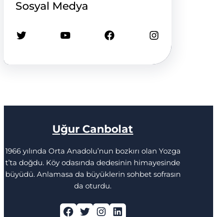
Sosyal Medya
Twitter
YouTube
Facebook
Instagram
Uğur Canbolat
1966 yılında Orta Anadolu’nun bozkırı olan Yozga
t’ta doğdu. Köy odasında dedesinin himayesinde
büyüdü. Anlamasa da büyüklerin sohbet sofrasın
da oturdu.
Facebook
Twitter
Instagram
LinkedIn