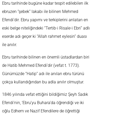
Ebru tarihinde bugüne kadar tespit edilebilen ilk
ebruzen “şebek” lakabı ile bilinen Mehmed
Efendi’dir. Ebru yapımı ve terkiplerini anlatan en
eski belge niteliğindeki “Tertib-i Risale-i Ebri” adlı
eserde adı geçer ki “Allah rahmet eylesin” duası
ile anılır.
Ebru tarihinde bilinen en önemli üstadlardan biri
de Hatib Mehmed Efendi’dir (vefat t. 1773).
Günümüzde “Hatip” adı ile anılan ebru türünü
çokça kullandığından bu adla anılır olmuştur.
1846 yılında vefat ettiğini bildiğimiz Şeyh Sadık
Efendi’nin, ‘Ebru’yu Buhara’da öğrendiği ve iki
oğlu Edhem ve Nazif Efendilere de öğrettiği