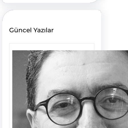
r
c
h
Güncel Yazılar