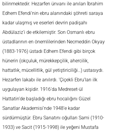
bilinmektedir. Hezarfen ünvanı ile anılan İbrahim
Edhem Efendi’nin ebru alanındaki şöhreti saraya
kadar ulaşmış ve eserleri devrin padişahı
Abdülaziz’i de etkilemiştir. Son Osmanlı ebru
üstadlarının en önemlilerinden Necmeddin Okyay
(1883-1976) üstadı Edhem Efendi gibi birçok
hünerin (okçuluk, mürekkepçilik, ahercilik,
hattatlık, mücellitlik, gül yetiştiriciliği…) ustasıydı.
Hezarfen lakabı ile anılırdı. ‘Çiçekli Ebru’ları ilk
uygulayan kişidir. 1916′da Medreset-ül
Hattatin’de başladığı ebru hocalığını Güzel
Sanatlar Akademisi’nde 1948′e kadar
sürdürmüştür. Ebru Sanatını oğulları Sami (1910-
1933) ve Sacit (1915-1998) ile yeğeni Mustafa