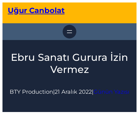
İçeriğe
Uğur Canbolat
geç
Ebru Sanatı Gurura İzin
Vermez
BTY Production
|
21 Aralık 2022
|
Günün Yazısı