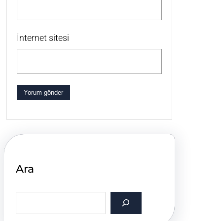
İnternet sitesi
Ara
S
e
a