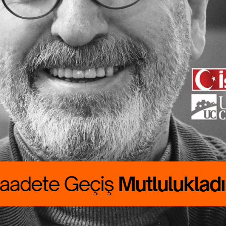
te Geçiş
lukladır
 CANBOLAT
ALIK boyumuzu
du. Günlük
sını çıkarmak için
…