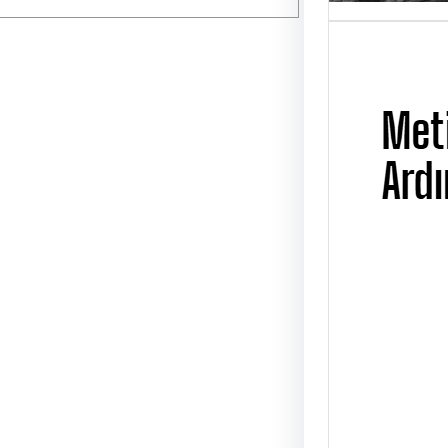
Metin
Ardı
UĞUR
Metin 
Çarşa
Üsküd