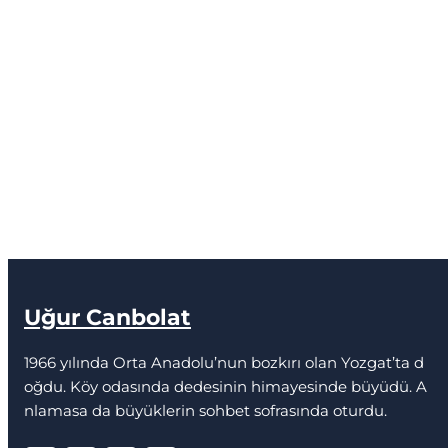
Uğur Canbolat
1966 yılında Orta Anadolu’nun bozkırı olan Yozgat’ta d
oğdu. Köy odasında dedesinin himayesinde büyüdü. A
nlamasa da büyüklerin sohbet sofrasında oturdu.