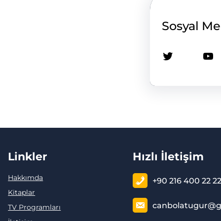
Sosyal M
Twitter
YouTube
Linkler
Hızlı İletişim
Hakkımda
+90 216 400 22 2
Kitaplar
canbolatugur@g
TV Programları