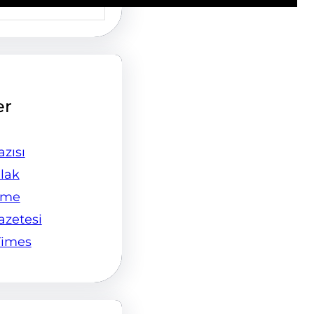
er
zısı
lak
ame
Gazetesi
Times