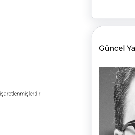
e
a
r
c
h
Güncel Ya
 işaretlenmişlerdir