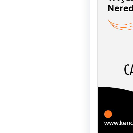
TAŞL
ŞEYT
UĞUR
AHLÂK-
soyut 
birbir