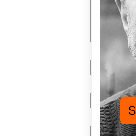
Saade
Mutlu
UĞUR
FUKAR
aşıyor
nafaka
hasat