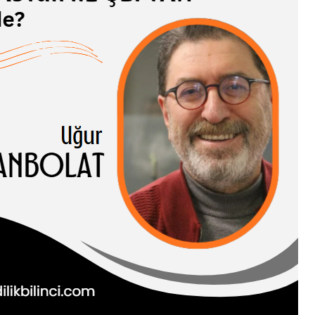
ADIĞIMIZ
AN NEREDE?
 CANBOLAT
I HASENE erleri,
ve somut olguları
inden…