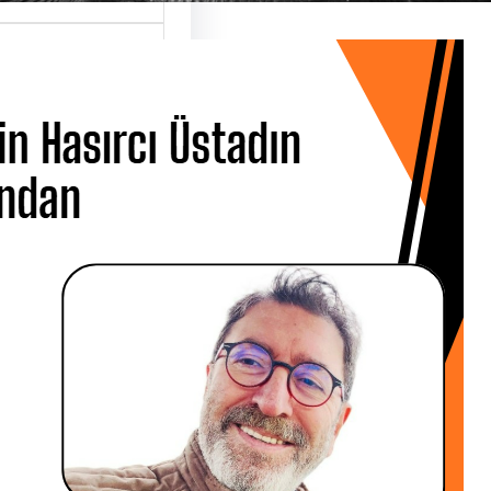
 Hasırcı Üstadın
ndan
 CANBOLAT ÜSTAD
Hasırcı’yı 01 Nisan
mba günü
ar…