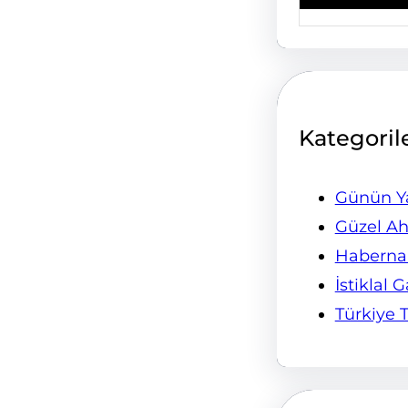
Kategoril
Günün Ya
Güzel Ah
Habern
İstiklal 
Türkiye 