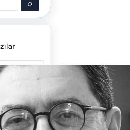
zılar