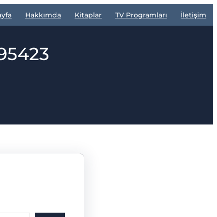
ayfa
Hakkımda
Kitaplar
TV Programları
İletişim
095423