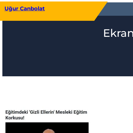
İçeriğe
Uğur Canbolat
geç
Ekran