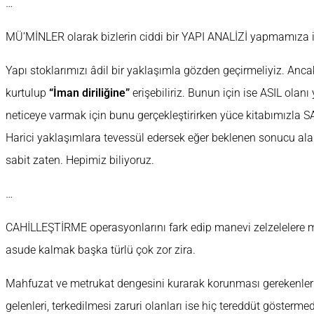
…
MÜ’MİNLER olarak bizlerin ciddi bir YAPI ANALİZİ yapmamıza i
Yapı stoklarımızı âdil bir yaklaşımla gözden geçirmeliyiz. Anc
kurtulup
“İman diriliğine”
erişebiliriz. Bunun için ise ASIL olanı 
neticeye varmak için bunu gerçekleştirirken yüce kitabımızla S
Harici yaklaşımlara tevessül edersek eğer beklenen sonucu al
sabit zaten. Hepimiz biliyoruz.
…
CAHİLLEŞTİRME operasyonlarını fark edip manevi zelzelelere 
asude kalmak başka türlü çok zor zira.
Mahfuzat ve metrukat dengesini kurarak korunması gerekenleri
gelenleri, terkedilmesi zaruri olanları ise hiç tereddüt gösterme