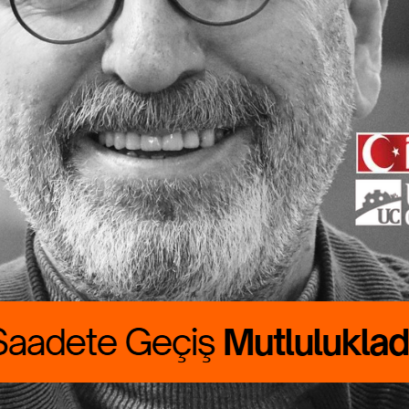
ete Geçiş
lukladır
 CANBOLAT
RALIK boyumuzu
rdu. Günlük
asını çıkarmak
asat…