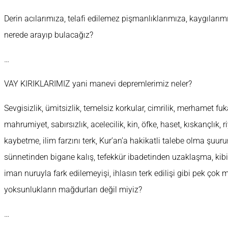
Derin acılarımıza, telafi edilemez pişmanlıklarımıza, kaygılarım
nerede arayıp bulacağız?
…
VAY KIRIKLARIMIZ yani manevi depremlerimiz neler?
Sevgisizlik, ümitsizlik, temelsiz korkular, cimrilik, merhamet 
mahrumiyet, sabırsızlık, acelecilik, kin, öfke, haset, kıskançlık, r
kaybetme, ilim farzını terk, Kur’an’a hakikatli talebe olma şuur
sünnetinden bigane kalış, tefekkür ibadetinden uzaklaşma, kibi
iman nuruyla fark edilemeyişi, ihlasın terk edilişi gibi pek çok
yoksunlukların mağdurları değil miyiz?
…