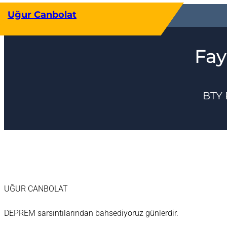
İçeriğe
Uğur Canbolat
geç
Fay
BTY 
UĞUR CANBOLAT
DEPREM sarsıntılarından bahsediyoruz günlerdir.