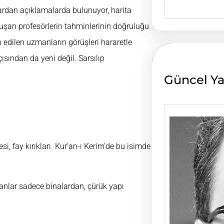
e
ardan açıklamalarda bulunuyor, harita
a
uşan profesörlerin tahminlerinin doğruluğu
r
c
h edilen uzmanların görüşleri hararetle
h
ından da yeni değil. Sarsılıp
Güncel Ya
si, fay kırıkları. Kur’an-ı Kerim’de bu isimde
ılanlar sadece binalardan, çürük yapı