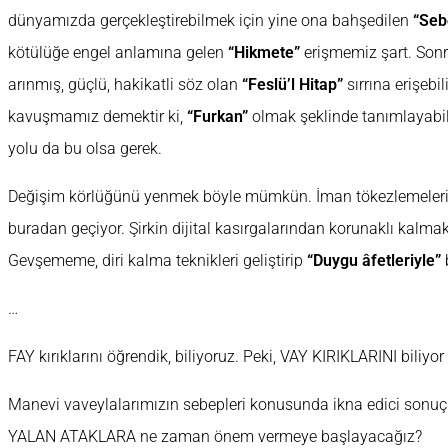
dünyamızda gerçekleştirebilmek için yine ona bahşedilen
“Seb
kötülüğe engel anlamına gelen
“Hikmete”
erişmemiz şart. Sonra
arınmış, güçlü, hakikatli söz olan
“Feslü’l Hitap”
sırrına erişebi
kavuşmamız demektir ki,
“Furkan”
olmak şeklinde tanımlayabil
yolu da bu olsa gerek.
Değişim körlüğünü yenmek böyle mümkün. İman tökezlemeler
buradan geçiyor. Şirkin dijital kasırgalarından korunaklı kalmak
Gevşememe, diri kalma teknikleri geliştirip
“Duygu âfetleriyle”
…
FAY kırıklarını öğrendik, biliyoruz. Peki, VAY KIRIKLARINI biliy
Manevi vaveylalarımızın sebepleri konusunda ikna edici sonuçl
YALAN ATAKLARA ne zaman önem vermeye başlayacağız?