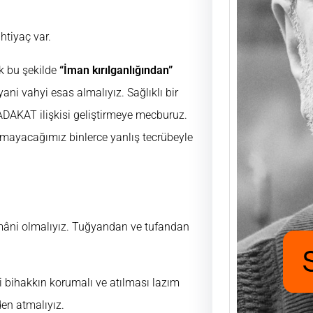
htiyaç var.
Saad
Mutlu
ak bu şekilde
“İman kırılganlığından”
UĞUR
yani vahyi esas almalıyız. Sağlıklı bir
FUKA
aşıyo
ADAKAT ilişkisi geliştirmeye mecburuz.
nafak
amayacağımız binlerce yanlış tecrübeyle
için h
mâni olmalıyız. Tuğyandan ve tufandan
 bihakkın korumalı ve atılması lazım
den atmalıyız.