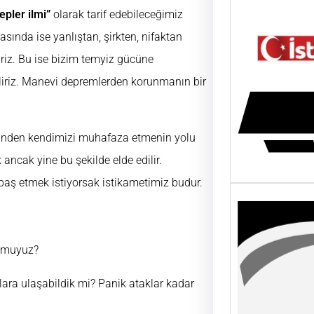
epler ilmi”
olarak tarif edebileceğimiz
sında ise yanlıştan, şirkten, nifaktan
liriz. Bu ise bizim temyiz gücüne
iriz. Manevi depremlerden korunmanın bir
inden kendimizi muhafaza etmenin yolu
 ancak yine bu şekilde elde edilir.
baş etmek istiyorsak istikametimiz budur.
or muyuz?
ara ulaşabildik mi? Panik ataklar kadar