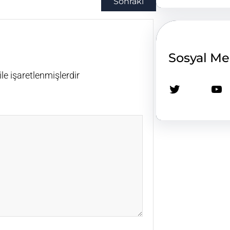
Sonraki
Sosyal M
ile işaretlenmişlerdir
Twitter
YouTube