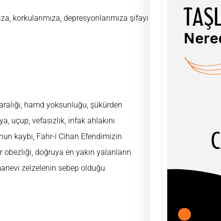
ıza, korkularımıza, depresyonlarımıza şifayı
TAŞL
ŞEY
UĞUR
AHLÂK
fukaralığı, hamd yoksunluğu, şükürden
soyut
olgula
iya, uçup, vefasızlık, infak ahlakını
unun kaybı, Fahr-i Cihan Efendimizin
r obezliği, doğruya en yakın yalanların
 manevi zelzelenin sebep olduğu