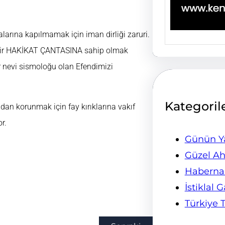
alarına kapılmamak için iman dirliği zaruri.
i bir HAKİKAT ÇANTASINA sahip olmak
r nevi sismoloğu olan Efendimizi
Kategoril
an korunmak için fay kırıklarına vakıf
r.
Günün Ya
Güzel Ah
Habern
İstiklal 
Türkiye 