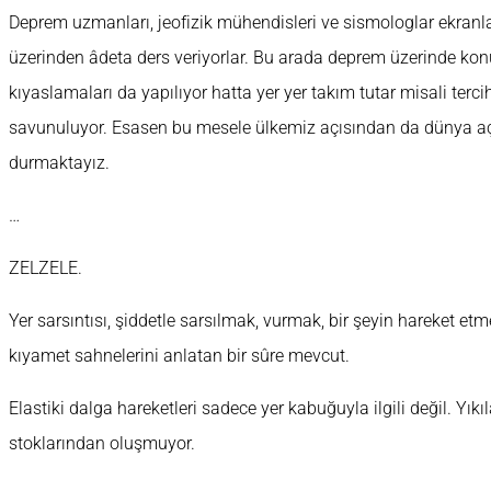
Deprem uzmanları, jeofizik mühendisleri ve sismologlar ekranl
üzerinden âdeta ders veriyorlar. Bu arada deprem üzerinde kon
kıyaslamaları da yapılıyor hatta yer yer takım tutar misali terci
savunuluyor. Esasen bu mesele ülkemiz açısından da dünya açıs
durmaktayız.
…
ZELZELE.
Yer sarsıntısı, şiddetle sarsılmak, vurmak, bir şeyin hareket etme
kıyamet sahnelerini anlatan bir sûre mevcut.
Elastiki dalga hareketleri sadece yer kabuğuyla ilgili değil. Yık
stoklarından oluşmuyor.