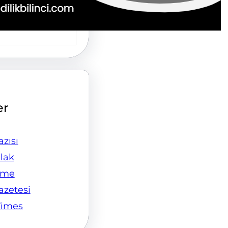
er
zısı
lak
ame
Gazetesi
Times