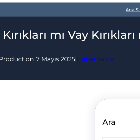
Ana S
 Kırıkları mı Vay Kırıkları
Production
|
7 Mayıs 2025
|
Habername
Ara
S