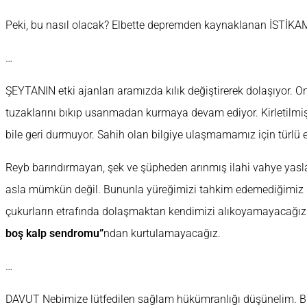
Peki, bu nasıl olacak? Elbette depremden kaynaklanan İSTİKA
…
ŞEYTANIN etki ajanları aramızda kılık değiştirerek dolaşıyor. Ond
tuzaklarını bıkıp usanmadan kurmaya devam ediyor. Kirletilmiş 
bile geri durmuyor. Sahih olan bilgiye ulaşmamamız için türlü e
Reyb barındırmayan, şek ve şüpheden arınmış ilahi vahye yas
asla mümkün değil. Bununla yüreğimizi tahkim edemediğimiz s
çukurların etrafında dolaşmaktan kendimizi alıkoyamayacağız
boş kalp sendromu”
ndan kurtulamayacağız.
…
DAVUT Nebimize lütfedilen sağlam hükümranlığı düşünelim. Bu