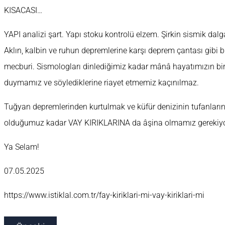
KISACASI…
YAPI analizi şart. Yapı stoku kontrolü elzem. Şirkin sismik dalg
Aklın, kalbin ve ruhun depremlerine karşı deprem çantası gib
mecburi. Sismologları dinlediğimiz kadar mânâ hayatımızın bi
duymamız ve söylediklerine riayet etmemiz kaçınılmaz.
Tuğyan depremlerinden kurtulmak ve küfür denizinin tufanlarınd
olduğumuz kadar VAY KIRIKLARINA da âşina olmamız gerekiyo
Ya Selam!
07.05.2025
https://www.istiklal.com.tr/fay-kiriklari-mi-vay-kiriklari-mi