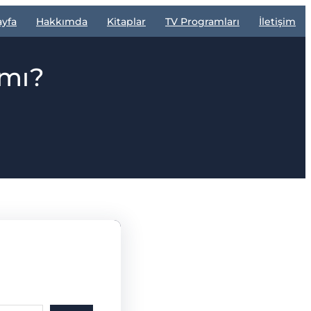
ayfa
Hakkımda
Kitaplar
TV Programları
İletişim
 mı?