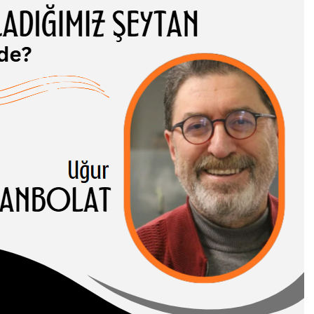
ADIĞIMIZ
TAN NEREDE?
 CANBOLAT
-I HASENE erleri,
 ve somut
rı birbirinden…