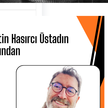
 Hasırcı
dın Ardından
 CANBOLAT
 Metin Hasırcı’yı
san Çarşamba
 Üsküdar…