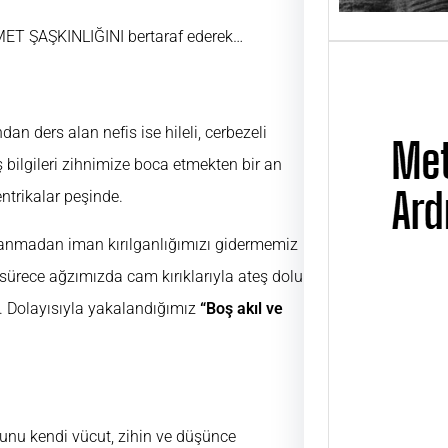
MET ŞAŞKINLIĞINI bertaraf ederek…
an ders alan nefis ise hileli, cerbezeli
bilgileri zihnimize boca etmekten bir an
ntrikalar peşinde.
lanmadan iman kırılganlığımızı gidermemiz
ürece ağzımızda cam kırıklarıyla ateş dolu
. Dolayısıyla yakalandığımız
“Boş akıl ve
Metin
Üsta
UĞUR
ÜSTAD
01 Ni
nu kendi vücut, zihin ve düşünce
günü