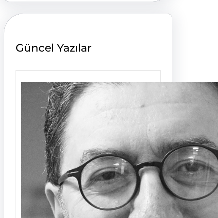
c
h
Güncel Yazılar