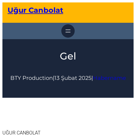
İçeriğe
Uğur Canbolat
geç
Gel
BTY Production
|
13 Şubat 2025
|
Habername
UĞUR CANBOLAT