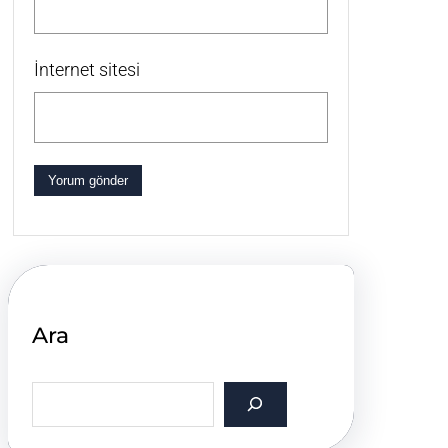
İnternet sitesi
Ara
S
e
a
r