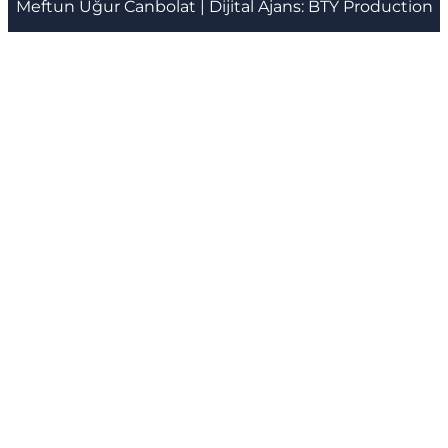
Meftun
Uğur Canbolat
| Dijital Ajans:
BTY Production