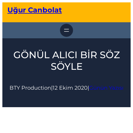
İçeriğe
Uğur Canbolat
geç
GÖNÜL ALICI BİR SÖZ
SÖYLE
BTY Production
|
12 Ekim 2020
|
Günün Yazısı