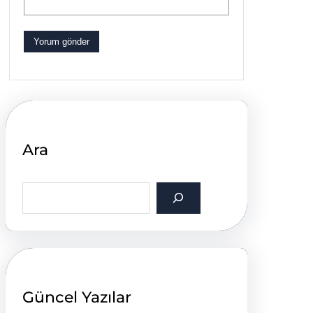
Ara
S
e
a
r
c
h
Güncel Yazılar