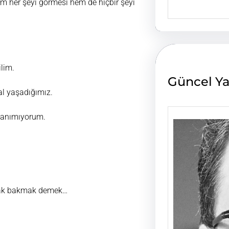
em her şeyi görmesi hem de hiçbir şeyi
e
a
r
c
h
ilim.
Güncel Ya
al yaşadığımız.
 tanımıyorum.
ayarak bakmak demek…