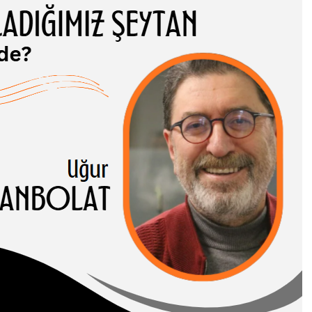
ADIĞIMIZ
TAN NEREDE?
 CANBOLAT
-I HASENE erleri,
 ve somut
rı birbirinden…