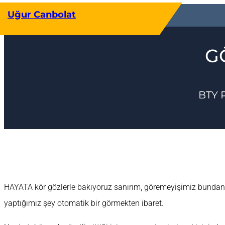
İçeriğe
Uğur Canbolat
geç
G
BTY 
HAYATA kör gözlerle bakıyoruz sanırım, göremeyişimiz bundan.
yaptığımız şey otomatik bir görmekten ibaret.