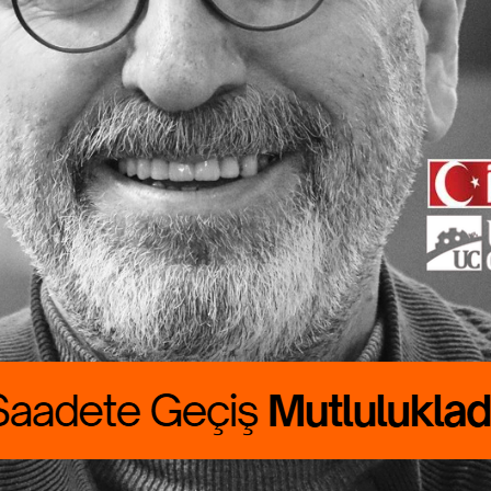
ete Geçiş
lukladır
 CANBOLAT
RALIK boyumuzu
rdu. Günlük
asını çıkarmak
asat…