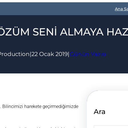
Ana S
ÖZÜM SENİ ALMAYA HAZ
Production
|
22 Ocak 2019
|
Günün Yazısı
 Bilincimizi harekete geçirmediğimizde
Ara
S