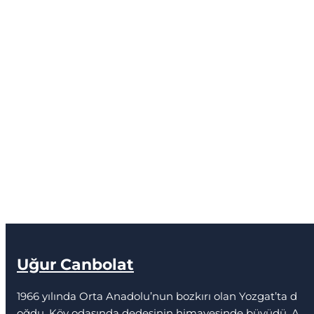
Uğur Canbolat
1966 yılında Orta Anadolu’nun bozkırı olan Yozgat’ta d
oğdu. Köy odasında dedesinin himayesinde büyüdü. A