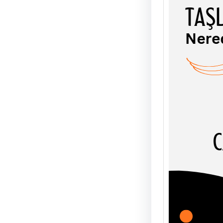
TAŞL
ŞEY
UĞUR
AHLÂK
soyut
olgula