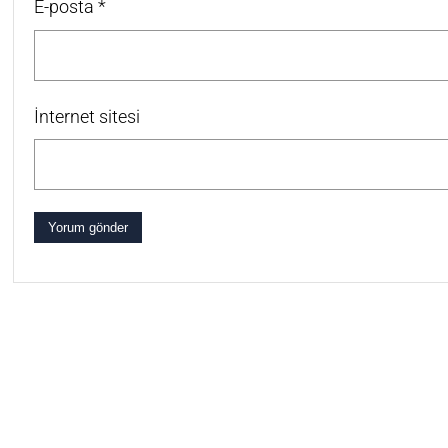
E-posta
*
İnternet sitesi