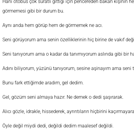
Hani otobüs çok süratli gittiği için pencereden bakan kişinin h
görmemesi gibi bir durum bu.
Aynı anda hem görüp hem de görmemek ne acı.
Seni görüyorum ama senin özelliklerinin hiç birine de vakıf değ
Seni tanıyorum ama o kadar da tanımıyorum aslında gibi bir h
Adını biliyorum, yüzünü tanıyorum, sesine aşinayım ama seni
Bunu fark ettiğimde aradım, gel dedim.
Gel, gözüm seni almaya hazır. Ne demek o dedi şaşırarak.
Alıcı gözle, idrakle, hissederek, ayrıntıların hiçbirini kaçırm
Öyle değil miydi dedi, değildi dedim maalesef değildi.