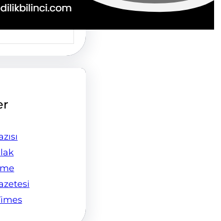
er
zısı
lak
ame
Gazetesi
Times