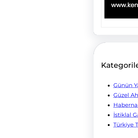
Kategoril
Günün Ya
Güzel Ah
Habern
İstiklal 
Türkiye 