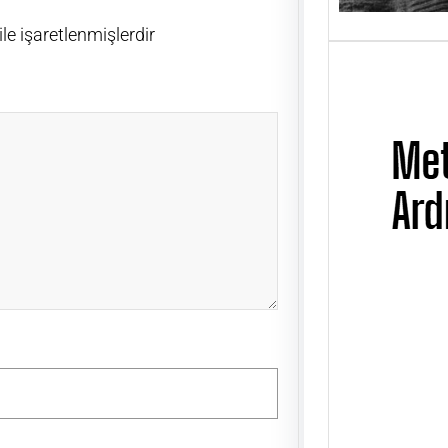
ile işaretlenmişlerdir
Metin
Üsta
UĞUR
ÜSTAD
01 Ni
günü