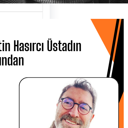
 Hasırcı
dın Ardından
 CANBOLAT
 Metin Hasırcı’yı
san Çarşamba
 Üsküdar…