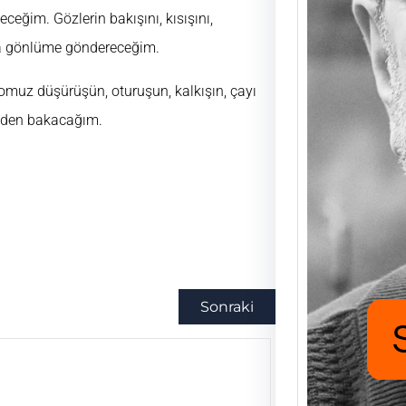
ceğim. Gözlerin bakışını, kısışını,
da gönlüme göndereceğim.
Saad
Mutlu
, omuz düşürüşün, oturuşun, kalkışın, çayı
UĞUR
eniden bakacağım.
FUKA
aşıyo
nafak
için h
Sonraki