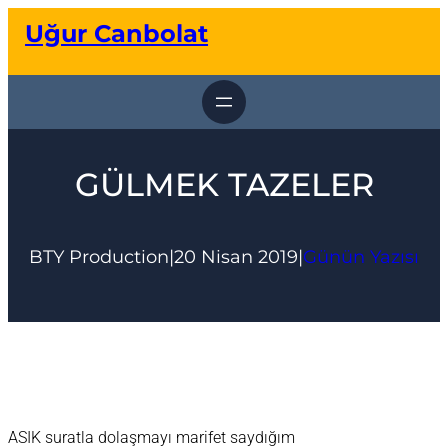
İçeriğe
Uğur Canbolat
geç
GÜLMEK TAZELER
BTY Production
|
20 Nisan 2019
|
Günün Yazısı
ASIK suratla dolaşmayı marifet saydığım