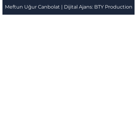
Meftun
Uğur Canbolat
| Dijital Ajans:
BTY Production