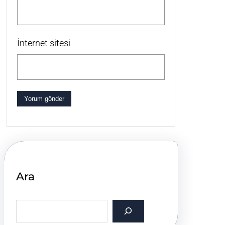
İnternet sitesi
Ara
S
e
a