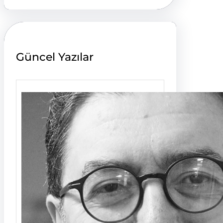
r
c
h
Güncel Yazılar