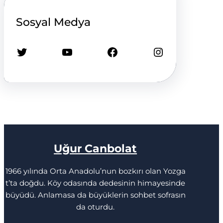
Sosyal Medya
Twitter
YouTube
Facebook
Instagram
Uğur Canbolat
1966 yılında Orta Anadolu’nun bozkırı olan Yozga
t’ta doğdu. Köy odasında dedesinin himayesinde
büyüdü. Anlamasa da büyüklerin sohbet sofrasın
da oturdu.