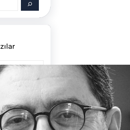
zılar