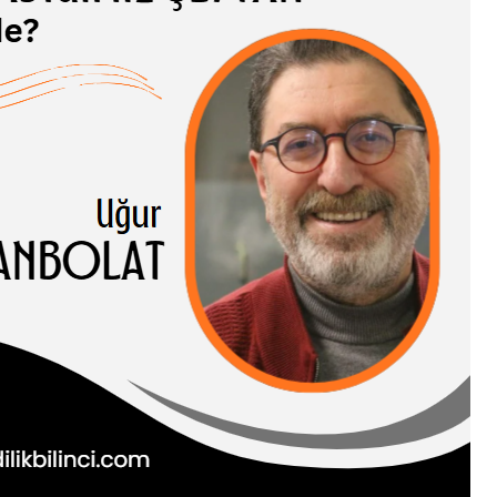
ADIĞIMIZ
AN NEREDE?
 CANBOLAT
I HASENE erleri,
ve somut olguları
inden…