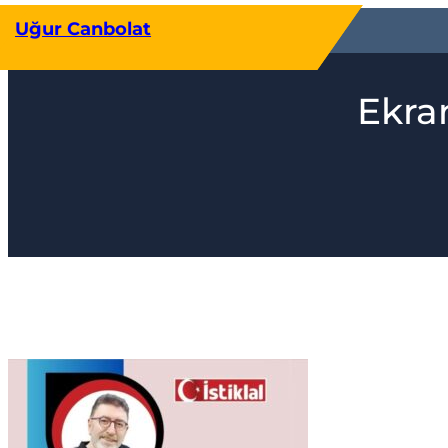
İçeriğe
Uğur Canbolat
geç
Ekra