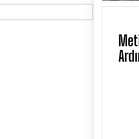
Metin
Ardı
UĞUR
Metin 
Çarşa
Üsküd