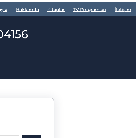
ayfa
Hakkımda
Kitaplar
TV Programları
İletişim
04156