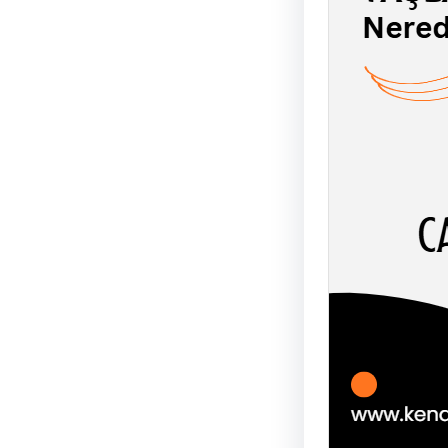
TAŞL
ŞEYT
UĞUR
AHLÂK-
soyut 
birbir