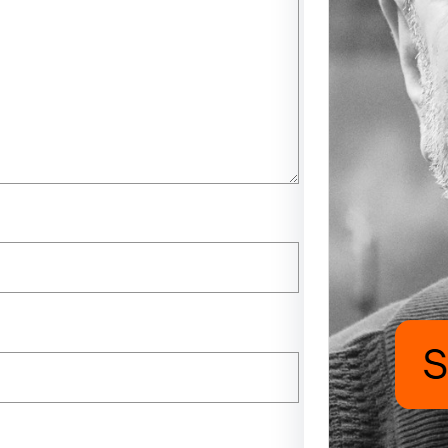
Saade
Mutlu
UĞUR
FUKAR
aşıyor
nafaka
hasat