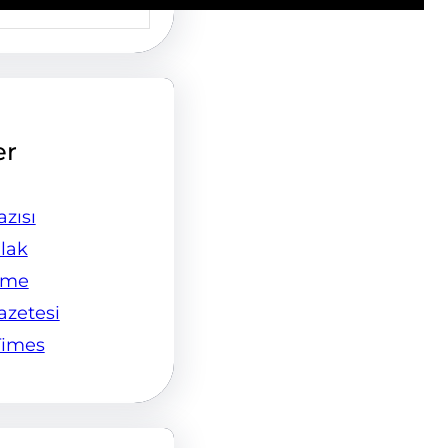
er
zısı
lak
ame
Gazetesi
Times