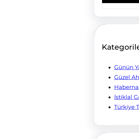
Kategoril
Günün Ya
Güzel Ah
Habern
İstiklal 
Türkiye 