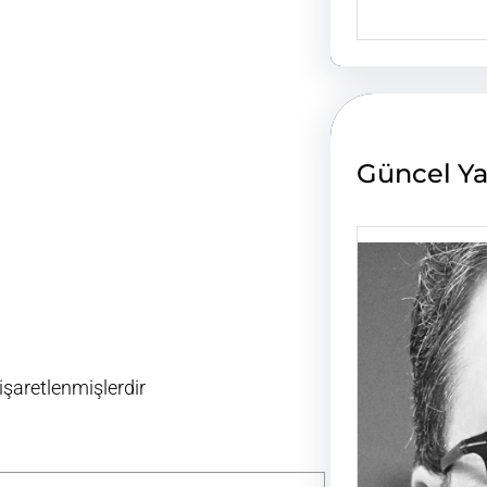
e
a
r
c
h
Güncel Ya
 işaretlenmişlerdir