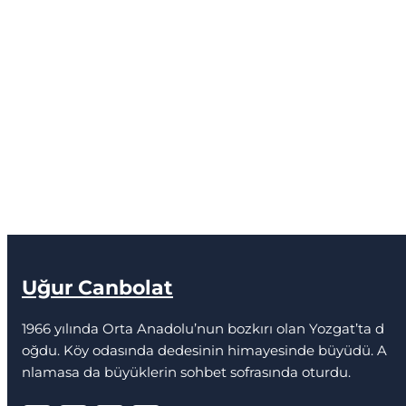
Uğur Canbolat
1966 yılında Orta Anadolu’nun bozkırı olan Yozgat’ta d
oğdu. Köy odasında dedesinin himayesinde büyüdü. A
nlamasa da büyüklerin sohbet sofrasında oturdu.