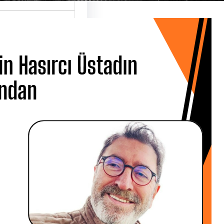
 Hasırcı Üstadın
ndan
 CANBOLAT ÜSTAD
Hasırcı’yı 01 Nisan
mba günü
ar…