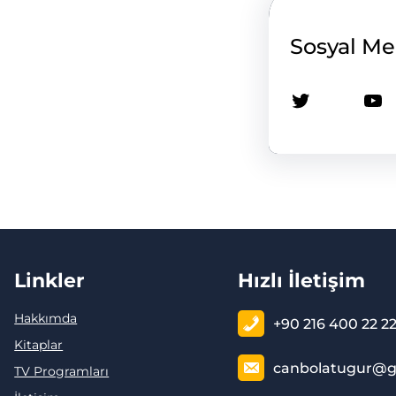
Sosyal M
Twitter
YouTube
Linkler
Hızlı İletişim
Hakkımda
+90 216 400 22 2
Kitaplar
canbolatugur@g
TV Programları