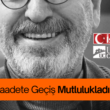
te Geçiş
lukladır
 CANBOLAT
ALIK boyumuzu
du. Günlük
sını çıkarmak için
…