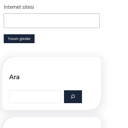
İnternet sitesi
Ara
S
e
a
r
c
h