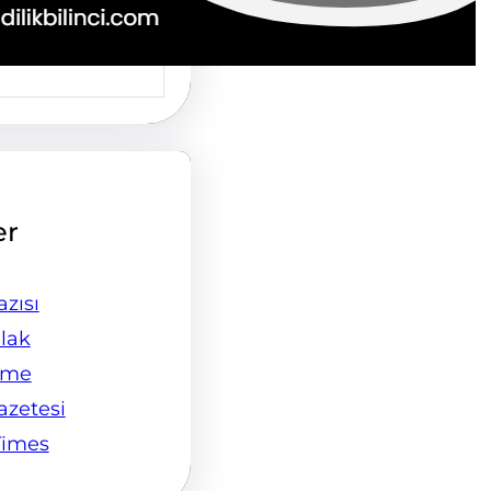
er
zısı
lak
ame
Gazetesi
Times