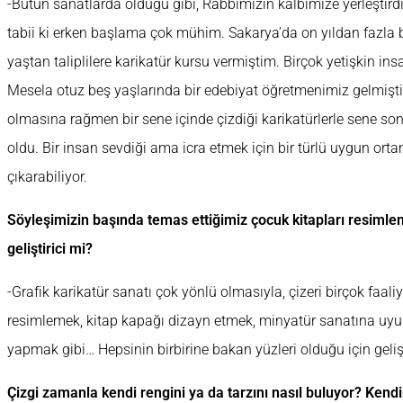
-Bütün sanatlarda olduğu gibi, Rabbimizin kalbimize yerleştirdi
tabii ki erken başlama çok mühim. Sakarya’da on yıldan fazla b
yaştan taliplilere karikatür kursu vermiştim. Birçok yetişkin insa
Mesela otuz beş yaşlarında bir edebiyat öğretmenimiz gelmişti
olmasına rağmen bir sene içinde çizdiği karikatürlerle sene son
oldu. Bir insan sevdiği ama icra etmek için bir türlü uygun orta
çıkarabiliyor.
Söyleşimizin başında temas ettiğimiz çocuk kitapları resimle
geliştirici mi?
-Grafik karikatür sanatı çok yönlü olmasıyla, çizeri birçok faaliy
resimlemek, kitap kapağı dizayn etmek, minyatür sanatına uy
yapmak gibi… Hepsinin birbirine bakan yüzleri olduğu için gel
Çizgi zamanla kendi rengini ya da tarzını nasıl buluyor? Kendi