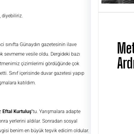
diyebiliriz.
ci sınıfta Günaydın gazetesinin ilave
ok sevmeme vesile oldu. Dergideki bazı
ğretmenimiz çizimlerimi gördüğünde çok
ti. Sınıf içerisinde duvar gazetesi yapıp
rışmalara katıldım.
Metin
Üsta
iz
Eftal Kurtuluş’
tu. Yarışmalara adapte
UĞUR
ÜSTAD
nra yerlerini aldılar. Sonradan sosyal
01 Ni
gisi benim en büyük teşvik edicim oldular.
günü