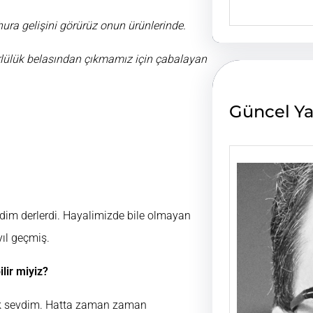
e
a
ura gelişini görürüz onun ürünlerinde.
r
c
ürlülük belasından çıkmamız için çabalayan
h
Güncel Ya
dim derlerdi. Hayalimizde bile olmayan
yıl geçmiş.
lir miyiz?
ı çok sevdim. Hatta zaman zaman