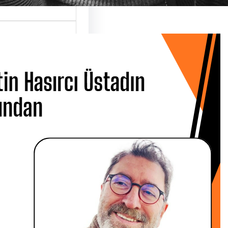
 Hasırcı
dın Ardından
 CANBOLAT
 Metin Hasırcı’yı
san Çarşamba
 Üsküdar…