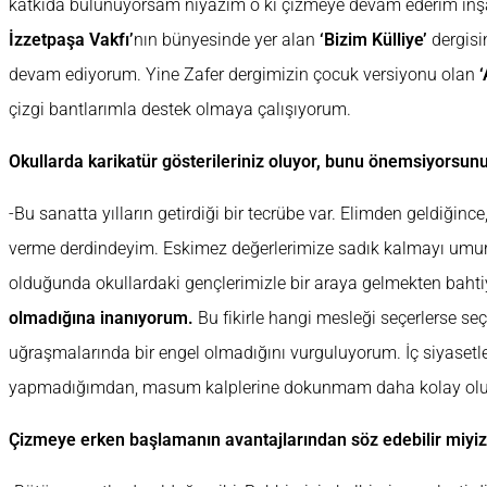
katkıda bulunuyorsam niyazım o ki çizmeye devam ederim inşa
İzzetpaşa Vakfı’
nın bünyesinde yer alan
‘Bizim Külliye’
dergisi
devam ediyorum. Yine Zafer dergimizin çocuk versiyonu olan
çizgi bantlarımla destek olmaya çalışıyorum.
Okullarda karikatür gösterileriniz oluyor, bunu önemsiyorsun
-Bu sanatta yılların getirdiği bir tecrübe var. Elimden geldiği
verme derdindeyim. Eskimez değerlerimize sadık kalmayı umur
olduğunda okullardaki gençlerimizle bir araya gelmekten baht
olmadığına inanıyorum.
Bu fikirle hangi mesleği seçerlerse se
uğraşmalarında bir engel olmadığını vurguluyorum. İç siyasetl
yapmadığımdan, masum kalplerine dokunmam daha kolay ol
Çizmeye erken başlamanın avantajlarından söz edebilir miyiz