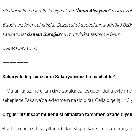
Merhametin cesaretle kesişerek bir
“İman Aksiyonu”
olarak zuh
Bugün siz kıymetli İstiklal Gazetesi okuyucularına gönüllü öz
karikatürist
Osman Suroğlu’
nu mutlulukla takdim ederim.
UĞUR CANBOLAT
———————-
Sakaryalı değilsiniz ama Sakaryalısınız bu nasıl oldu?
– Malumunuz, nerelisin diye sorulunca, eskiden, daha evlenme
sebeplerle Sakarya’da evlenmem nasip oldu. Geliş o geliş… 43 
Çizgileriniz inşaat mühendisi olmaktan tamamen azade diyebi
-Evet diyebiliriz. Lise yıllarında tanıştığım karikatür sanatın