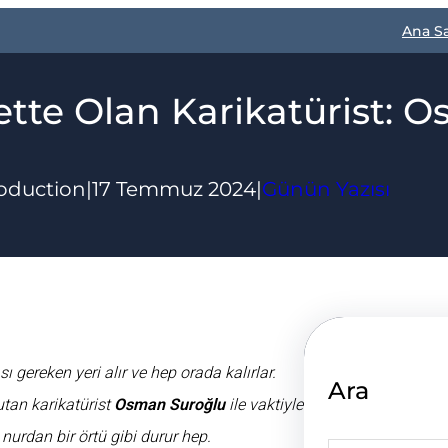
Ana S
ette Olan Karikatürist: 
oduction
|
17 Temmuz 2024
|
Günün Yazısı
sı gereken yeri alır ve hep orada kalırlar.
Ara
tan karikatürist
Osman Suroğlu
ile vaktiyle
nurdan bir örtü gibi durur hep.
S