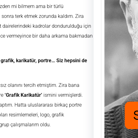
yüzden mi bilmem ama bir türlü
n sonra terk etmek zorunda kaldım. Zira
Saad
t dairelerindeki kadrolar dondurulduğu için
Mutlu
ice vermeyince bir daha arkama bakmadan
UĞUR
FUKA
aşıyo
nafak
grafik, karikatür, portre… Siz hepsini de
için h
ız olanını tercih etmiştim. Zira bana
üre
‘Grafik Karikatür’
ismini vermişlerdi.
aptım. Hatta uluslararası birkaç portre
rı resimlemeleri, logo, grafik
 grup çalışmalarım oldu.