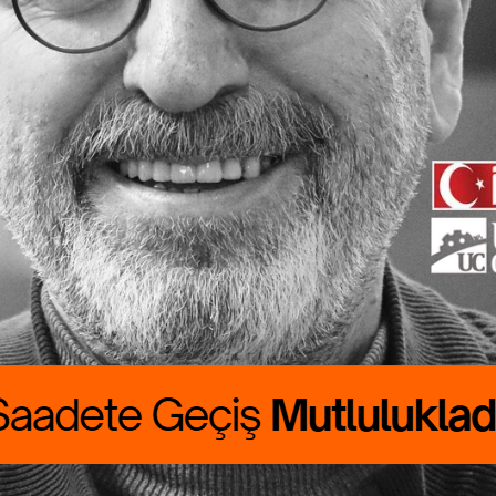
ete Geçiş
lukladır
 CANBOLAT
RALIK boyumuzu
rdu. Günlük
asını çıkarmak
asat…