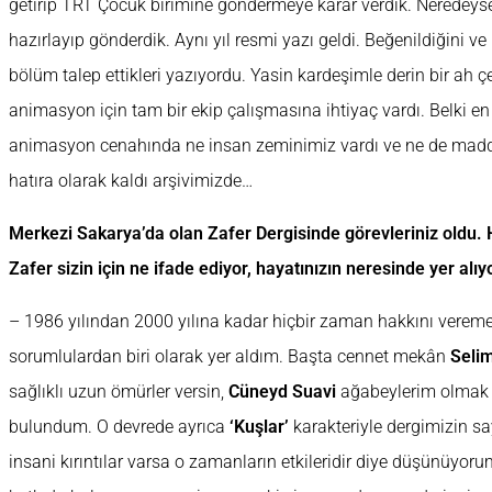
getirip TRT Çocuk birimine göndermeye karar verdik. Neredeyse 
hazırlayıp gönderdik. Aynı yıl resmi yazı geldi. Beğenildiğini ve
bölüm talep ettikleri yazıyordu. Yasin kardeşimle derin bir ah çek
animasyon için tam bir ekip çalışmasına ihtiyaç vardı. Belki en 
animasyon cenahında ne insan zeminimiz vardı ve ne de maddi
hatıra olarak kaldı arşivimizde…
Merkezi Sakarya’da olan Zafer Dergisinde görevleriniz oldu.
Zafer sizin için ne ifade ediyor, hayatınızın neresinde yer alıy
– 1986 yılından 2000 yılına kadar hiçbir zaman hakkını ver
sorumlulardan biri olarak yer aldım. Başta cennet mekân
Seli
sağlıklı uzun ömürler versin,
Cüneyd Suavi
ağabeylerim olmak ü
bulundum. O devrede ayrıca
‘Kuşlar’
karakteriyle dergimizin sa
insani kırıntılar varsa o zamanların etkileridir diye düşünüyoru