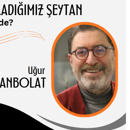
ADIĞIMIZ
TAN NEREDE?
 CANBOLAT
-I HASENE erleri,
 ve somut
rı birbirinden…