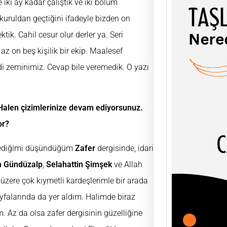
iki ay kadar çalıştık ve iki bölüm
 kuruldan geçtiğini ifadeyle bizden on
tik. Cahil cesur olur derler ya. Seri
az on beş kişilik bir ekip. Maalesef
TAŞL
 zeminimiz. Cevap bile veremedik. O yazı
ŞEY
UĞUR
AHLÂK
 Halen çizimlerinize devam ediyorsunuz.
soyut
olgula
or?
emediğimi düşündüğüm
Zafer
dergisinde, idari
m Gündüzalp
,
Selahattin Şimşek
ve Allah
zere çok kıymetli kardeşlerimle bir arada
yfalarında da yer aldım. Halimde biraz
m. Az da olsa zafer dergisinin güzelliğine