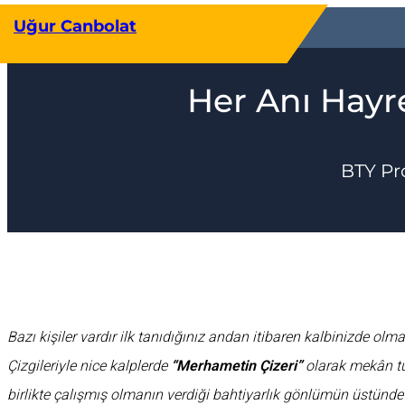
İçeriğe
Uğur Canbolat
geç
Her Anı Hayr
BTY Pr
Bazı kişiler vardır ilk tanıdığınız andan itibaren kalbinizde olma
Çizgileriyle nice kalplerde
“Merhametin Çizeri”
olarak mekân tu
birlikte çalışmış olmanın verdiği bahtiyarlık gönlümün üstünde 