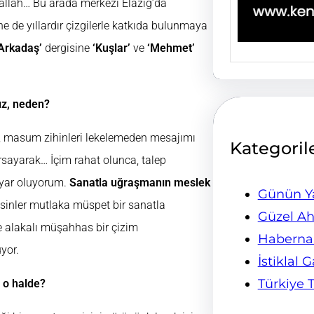
llah… Bu arada merkezi Elazığ’da
ne de yıllardır çizgilerle katkıda bulunmaya
‘Arkadaş’
dergisine
‘Kuşlar’
ve
‘Mehmet’
uz, neden?
nce, masum zihinleri lekelemeden mesajımı
Kategoril
sayarak… İçim rahat olunca, talep
iyar oluyorum.
Sanatla uğraşmanın meslek
Günün Ya
çsinler mutlaka müspet bir sanatla
Güzel Ah
e alakalı müşahhas bir çizim
Habern
uyor.
İstiklal 
Türkiye 
 o halde?