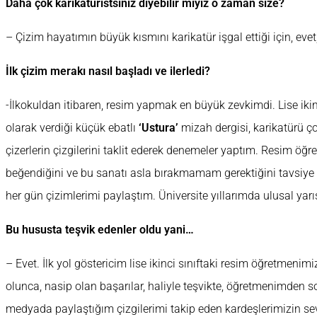
Daha çok karikatüristsiniz diyebilir miyiz o zaman size?
– Çizim hayatımın büyük kısmını karikatür işgal ettiği için, evet, 
İlk çizim merakı nasıl başladı ve ilerledi?
-İlkokuldan itibaren, resim yapmak en büyük zevkimdi. Lise ikin
olarak verdiği küçük ebatlı
‘Ustura’
mizah dergisi, karikatürü ç
çizerlerin çizgilerini taklit ederek denemeler yaptım. Resim ö
beğendiğini ve bu sanatı asla bırakmamam gerektiğini tavsiye et
her gün çizimlerimi paylaştım. Üniversite yıllarımda ulusal ya
Bu hususta teşvik edenler oldu yani…
– Evet. İlk yol göstericim lise ikinci sınıftaki resim öğretmenim
olunca, nasip olan başarılar, haliyle teşvikte, öğretmenimden so
medyada paylaştığım çizgilerimi takip eden kardeşlerimizin sev