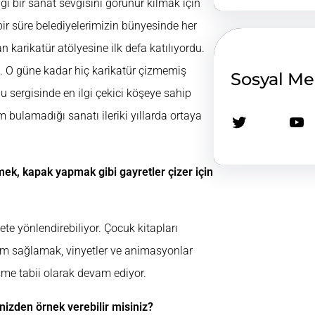
ği bir sanat sevgisini görünür kılmak için
ir süre belediyelerimizin bünyesinde her
n karikatür atölyesine ilk defa katılıyordu.
. O güne kadar hiç karikatür çizmemiş
Sosyal M
u sergisinde en ilgi çekici köşeye sahip
m bulamadığı sanatı ileriki yıllarda ortaya
Twitter
YouTube
mek, kapak yapmak gibi gayretler çizer için
ete yönlendirebiliyor. Çocuk kitapları
um sağlamak, vinyetler ve animasyonlar
işme tabii olarak devam ediyor.
nizden örnek verebilir misiniz?