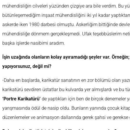
mühendisliğin cilveleri yüzünden çizgiye ara bile verdim. Bu 
bütünleşemediğim inşaat mühendisliğini iki yıl kadar yaptıkta
askerde iken 1980 darbesi olmuştu. Askerliğim bittiğinde devle
mühendisliğe dönmem gerçekleşmedi. Ufak teşebbüslerim net
başka işlerde nasibimi aradım.
İşin uzağında olanların kolay ayıramadığı şeyler var. Örneğin; 
yapıyorsunuz, değil mi?
-Daha en başlarda, karikatür sanatının en zor bölümü olan yazıs
karikatürü sevdiren üstatlar bu kulvarda yer almışlardı ve bu t
‘Portre Karikatürü’
de yaptıkları için ben de birçok denemeler y
yarışmasında ödül de nasip oldu. Bunların yanında çocuk kitapla
düzenlemeler ve animasyon dallarında gerek şahsi ve gerekse