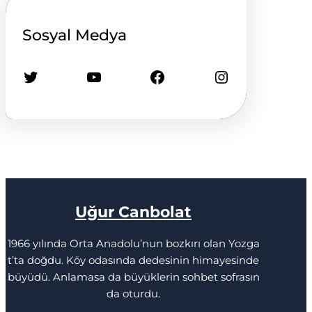
Sosyal Medya
Twitter
YouTube
Facebook
Instagram
Uğur Canbolat
1966 yılında Orta Anadolu’nun bozkırı olan Yozga
t’ta doğdu. Köy odasında dedesinin himayesinde
büyüdü. Anlamasa da büyüklerin sohbet sofrasın
da oturdu.