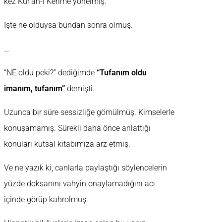
kez Kur’an-ı Kerime yönelmiş.
İşte ne olduysa bundan sonra olmuş.
…
“NE oldu peki?” dediğimde
“Tufanım oldu
imanım, tufanım”
demişti.
Uzunca bir süre sessizliğe gömülmüş. Kimselerle
konuşamamış. Sürekli daha önce anlattığı
konuları kutsal kitabımıza arz etmiş.
Ve ne yazık ki, canlarla paylaştığı söylencelerin
yüzde doksanını vahyin onaylamadığını acı
içinde görüp kahrolmuş.