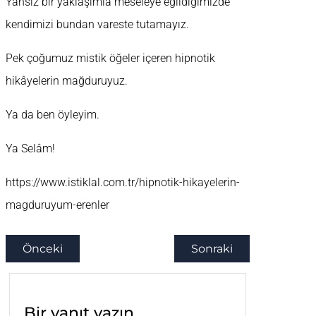
Yansız bir yaklaşımla meseleye eğildiğimizde
kendimizi bundan vareste tutamayız.
Pek çoğumuz mistik öğeler içeren hipnotik
hikâyelerin mağduruyuz.
Ya da ben öyleyim.
Ya Selâm!
https://www.istiklal.com.tr/hipnotik-hikayelerin-
magduruyum-erenler
Önceki
Sonraki
Bir yanıt yazın