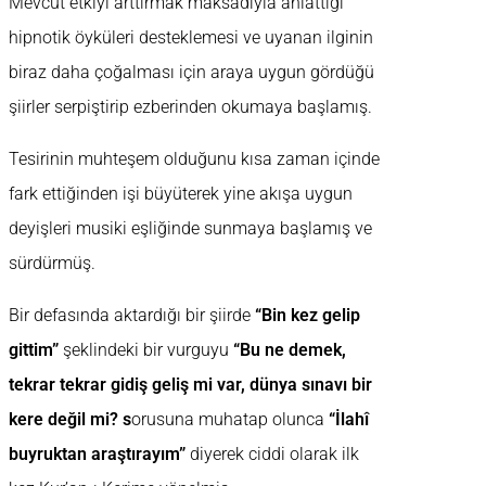
Mevcut etkiyi arttırmak maksadıyla anlattığı
hipnotik öyküleri desteklemesi ve uyanan ilginin
biraz daha çoğalması için araya uygun gördüğü
şiirler serpiştirip ezberinden okumaya başlamış.
Tesirinin muhteşem olduğunu kısa zaman içinde
fark ettiğinden işi büyüterek yine akışa uygun
deyişleri musiki eşliğinde sunmaya başlamış ve
sürdürmüş.
Bir defasında aktardığı bir şiirde
“Bin kez gelip
gittim”
şeklindeki bir vurguyu
“Bu ne demek,
tekrar tekrar gidiş geliş mi var, dünya sınavı bir
kere değil mi? s
orusuna muhatap olunca
“İlahî
buyruktan araştırayım”
diyerek ciddi olarak ilk