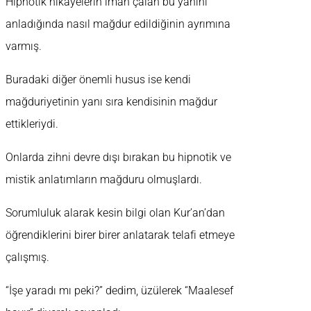
Hipnotik hikâyelerin iman çalan bu yanını
anladığında nasıl mağdur edildiğinin ayrımına
varmış.
Buradaki diğer önemli husus ise kendi
mağduriyetinin yanı sıra kendisinin mağdur
ettikleriydi.
Onlarda zihni devre dışı bırakan bu hipnotik ve
mistik anlatımların mağduru olmuşlardı.
Sorumluluk alarak kesin bilgi olan Kur’an’dan
öğrendiklerini birer birer anlatarak telafi etmeye
çalışmış.
“İşe yaradı mı peki?” dedim, üzülerek “Maalesef