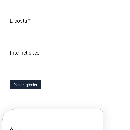
E-posta
*
İnternet sitesi
Ara