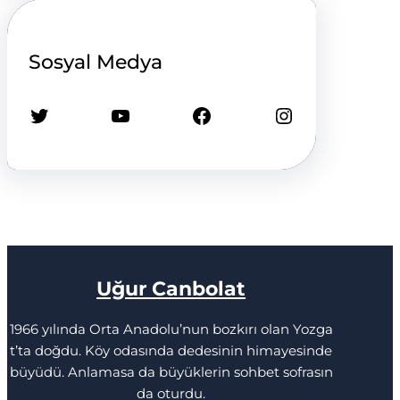
Sosyal Medya
Twitter
YouTube
Facebook
Instagram
Uğur Canbolat
1966 yılında Orta Anadolu’nun bozkırı olan Yozga
t’ta doğdu. Köy odasında dedesinin himayesinde
büyüdü. Anlamasa da büyüklerin sohbet sofrasın
da oturdu.