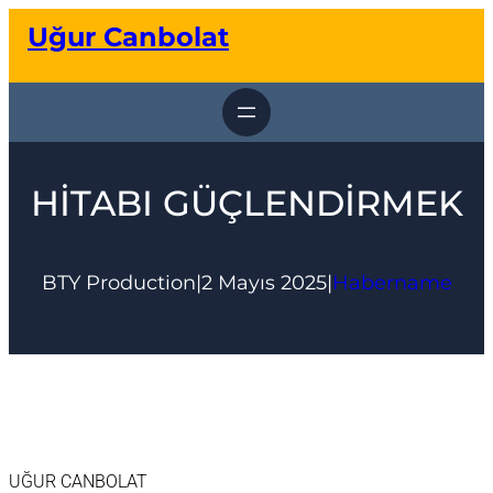
İçeriğe
Uğur Canbolat
geç
HİTABI GÜÇLENDİRMEK
BTY Production
|
2 Mayıs 2025
|
Habername
UĞUR CANBOLAT