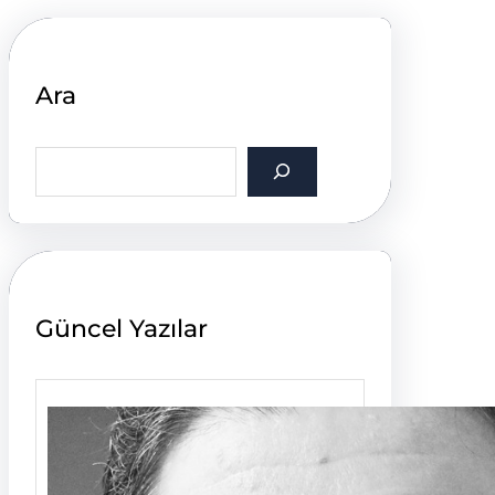
Ara
S
e
a
r
c
h
Güncel Yazılar