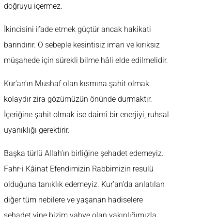
doğruyu içermez.
İkincisini ifade etmek güçtür ancak hakikati
barındırır. O sebeple kesintisiz iman ve kırıksız
müşahede için sürekli bilme hâli elde edilmelidir.
Kur’an’ın Mushaf olan kısmına şahit olmak
kolaydır zira gözümüzün önünde durmaktır.
İçeriğine şahit olmak ise daimî bir enerjiyi, ruhsal
uyanıklığı gerektirir.
Başka türlü Allah’ın birliğine şehadet edemeyiz.
Fahr-i Kâinat Efendimizin Rabbimizin resulü
olduğuna tanıklık edemeyiz. Kur’an’da anlatılan
diğer tüm nebilere ve yaşanan hadiselere
şehadet yine bizim vahye olan yakınlığımızla