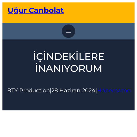
İçeriğe
Uğur Canbolat
geç
İÇİNDEKİLERE
İNANIYORUM
BTY Production
|
28 Haziran 2024
|
Habername