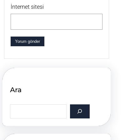
İnternet sitesi
Ara
S
e
a
r
c
h