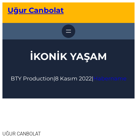
İçeriğe
Uğur Canbolat
geç
İKONİK YAŞAM
BTY Production
|
8 Kasım 2022
|
Habername
UĞUR CANBOLAT