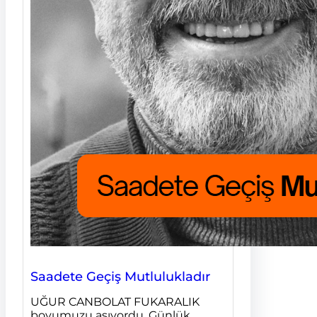
Saadete Geçiş Mutlulukladır
UĞUR CANBOLAT FUKARALIK
boyumuzu aşıyordu. Günlük