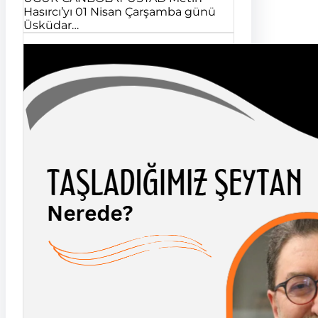
Hasırcı’yı 01 Nisan Çarşamba günü
Üsküdar…