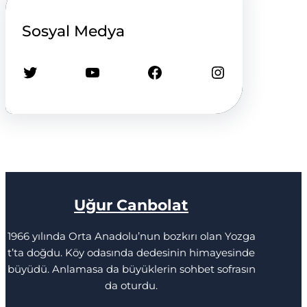
Sosyal Medya
Twitter
YouTube
Facebook
Instagram
Uğur Canbolat
1966 yılında Orta Anadolu’nun bozkırı olan Yozga
t’ta doğdu. Köy odasında dedesinin himayesinde
büyüdü. Anlamasa da büyüklerin sohbet sofrasın
da oturdu.