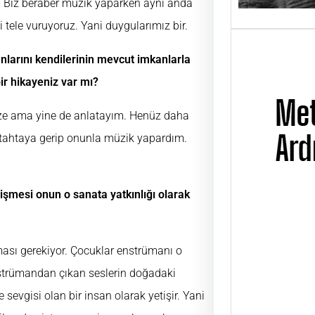
r. Biz beraber müzik yaparken aynı anda
bi tele vuruyoruz. Yani duygularımız bir.
nlarını kendilerinin mevcut imkanlarla
bir hikayeniz var mı?
size ama yine de anlatayım. Henüz daha
 tahtaya gerip onunla müzik yapardım.
işmesi onun o sanata yatkınlığı olarak
Metin
Üsta
ması gerekiyor. Çocuklar enstrümanı o
UĞUR
nstrümandan çıkan seslerin doğadaki
ÜSTAD
sevgisi olan bir insan olarak yetişir. Yani
01 Ni
günü