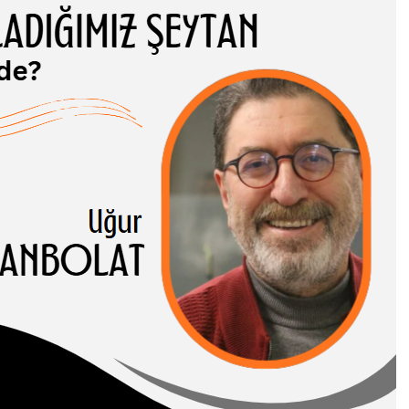
ADIĞIMIZ
TAN NEREDE?
 CANBOLAT
-I HASENE erleri,
 ve somut
rı birbirinden…