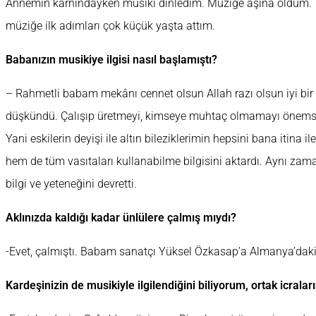
Annemin karnındayken musiki dinledim. Müziğe aşina oldum. K
müziğe ilk adımları çok küçük yaşta attım.
Babanızın musikiye ilgisi nasıl başlamıştı?
– Rahmetli babam mekânı cennet olsun Allah razı olsun iyi bir 
düşkündü. Çalışıp üretmeyi, kimseye muhtaç olmamayı önemse
Yani eskilerin deyişi ile altın bileziklerimin hepsini bana itina il
hem de tüm vasıtaları kullanabilme bilgisini aktardı. Aynı 
bilgi ve yeteneğini devretti.
Aklınızda kaldığı kadar ünlülere çalmış mıydı?
-Evet, çalmıştı. Babam sanatçı Yüksel Özkasap’a Almanya’dak
Kardeşinizin de musikiyle ilgilendiğini biliyorum, ortak icralar