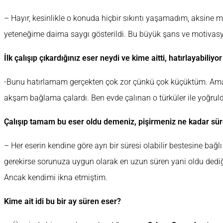
– Hayır, kesinlikle o konuda hiçbir sıkıntı yaşamadım, aksine
yeteneğime daima saygı gösterildi. Bu büyük şans ve motivasy
İlk çalışıp çıkardığınız eser neydi ve kime aitti, hatırlayabili
-Bunu hatırlamam gerçekten çok zor çünkü çok küçüktüm. A
akşam bağlama çalardı. Ben evde çalınan o türküler ile yoğru
Çalışıp tamam bu eser oldu demeniz, pişirmeniz ne kadar sür
– Her eserin kendine göre ayrı bir süresi olabilir bestesine ba
gerekirse sorunuza uygun olarak en uzun süren yani oldu dediğ
Ancak kendimi ikna etmiştim.
Kime ait idi bu bir ay süren eser?