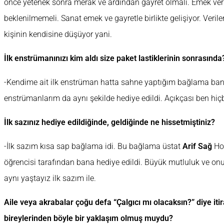
önce yetenek sonra merak ve ardından gayret olmalı. Emek ve
beklenilmemeli. Sanat emek ve gayretle birlikte gelişiyor. Verile
kişinin kendisine düşüyor yani.
İlk enstrümanınızı kim aldı size paket lastiklerinin sonrasında
-Kendime ait ilk enstrüman hatta sahne yaptığım bağlama ban
enstrümanlarım da aynı şekilde hediye edildi. Açıkçası ben hiç
İlk sazınız hediye edildiğinde, geldiğinde ne hissetmiştiniz?
-İlk sazım kısa sap bağlama idi. Bu bağlama üstat
Arif Sağ
Hoc
öğrencisi tarafından bana hediye edildi. Büyük mutluluk ve onu
aynı yaştayız ilk sazım ile.
Aile veya akrabalar çoğu defa “Çalgıcı mı olacaksın?” diye itira
bireylerinden böyle bir yaklaşım olmuş muydu?