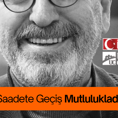
ete Geçiş
lukladır
 CANBOLAT
RALIK boyumuzu
rdu. Günlük
asını çıkarmak
asat…