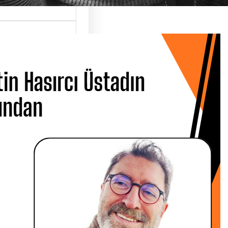
 Hasırcı
dın Ardından
 CANBOLAT
 Metin Hasırcı’yı
san Çarşamba
 Üsküdar…