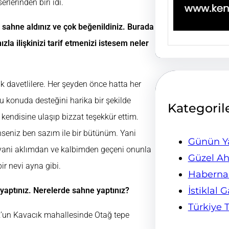
serlerinden biri idi.
sahne aldınız ve çok beğenildiniz. Burada
la ilişkinizi tarif etmenizi istesem neler
 davetlilere. Her şeyden önce hatta her
u konuda desteğini harika bir şekilde
Kategoril
kendisine ulaşıp bizzat teşekkür ettim.
ünseniz ben sazım ile bir bütünüm. Yani
Günün Ya
i yani aklımdan ve kalbimden geçeni onunla
Güzel Ah
r nevi ayna gibi.
Habern
İstiklal 
yaptınız. Nerelerde sahne yaptınız?
Türkiye 
z’un Kavacık mahallesinde Otağ tepe