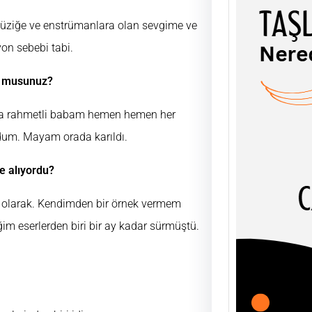
 müziğe ve enstrümanlara olan sevgime ve
on sebebi tabi.
yor musunuz?
TAŞL
ŞEY
ma rahmetli babam hemen hemen her
UĞUR
ldum. Mayam orada karıldı.
AHLÂK
soyut
olgula
e alıyordu?
ğlı olarak. Kendimden bir örnek vermem
im eserlerden biri bir ay kadar sürmüştü.