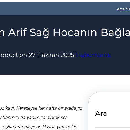
Ana S
ım Arif Sağ Hocanın Bağl
roduction
|
27 Haziran 2025
|
Habername
z kavi. Neredeyse her hafta bir aradayız
Ara
ostlarımızı da yanımıza alarak ses
la aşkla bütünleşiyor. Hayatı yine aşkla
S