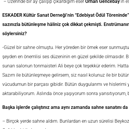
– Üzerinde bir ay çalışıp çıkardığım eser
Orhan Gencebay
’ın e
ESKADER Kültür Sanat Derneği’nin “Edebiyat Ödül Töreninde” 
sazınızla bütünleşme hâliniz çok dikkat çekmişti. Enstrümanınız
söylersiniz?
-Güzel bir sahne olmuştu. Her yöreden bir örnek eser sunmuştuk
şeyden en önemlisi ses düzeninin en güzel şekilde olmasıdır. B
sunan salonun tonmaisteri Ali beye çok teşekkür ederim. Hatta 
Sazım ile bütünleşmeye gelirsem, siz nasıl kolunuz ile bir büt
vücudumun bir parçası gibidir. Bütün duygularımı ve hislerim
aktarabiliyorum. Aslında önce yaşıyorum sonra yansıtıyorum, bi
Başka işlerde çalıştınız ama aynı zamanda sahne sanatını da 
– Birçok yerde sahne aldım. Bunlardan en uzun sürelisi Beyko