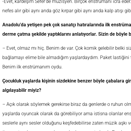
-Evet, kardeşim Sefer’de müzisyen. Birçok enstrümanı icra ede
nefes alır gibi aynı anda göz kırpar gibi aynı anda kalp atışı gi
Anadolu’da yetişen pek çok sanatçı hatıralarında ilk enstrüma
derme çatma şekilde yaptıklarını anlatıyorlar. Sizin de böyle 
– Evet, olmaz mı hiç. Benim de var. Çok komik gelebilir belki 
bağlamayı elime bile almadığım yaşlardaydım. Paket lastiğini
Benim ilk enstrümanım oydu.
Çocukluk yaşlarda kişinin sizdekine benzer böyle çabalara gir
algılayabilir miyiz?
– Açık olarak söylemek gerekirse biraz da genlerde o ruhun ol
yaşlarda oyuncak olarak da görebiliyor ama istisna olanlar e
seslerle aynı sesler olduğunu keşfedebilirse zaten müzik aşkı ve 