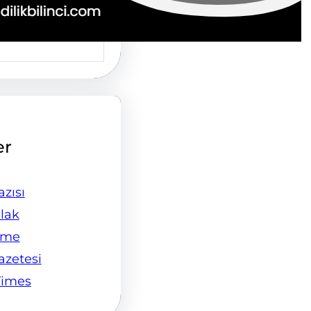
er
zısı
lak
ame
Gazetesi
Times