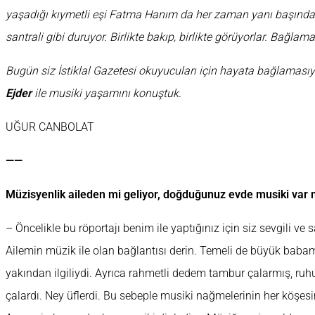
yaşadığı kıymetli eşi Fatma Hanım da her zaman yanı başınd
santrali gibi duruyor. Birlikte bakıp, birlikte görüyorlar. Bağlam
Bugün siz İstiklal Gazetesi okuyucuları için hayata bağlaması
Ejder
ile musiki yaşamını konuştuk.
UĞUR CANBOLAT
——
Müzisyenlik aileden mi geliyor, doğduğunuz evde musiki var 
– Öncelikle bu röportajı benim ile yaptığınız için siz sevgili v
Ailemin müzik ile olan bağlantısı derin. Temeli de büyük babam
yakından ilgiliydi. Ayrıca rahmetli dedem tambur çalarmış, r
çalardı. Ney üflerdi. Bu sebeple musiki nağmelerinin her köşes