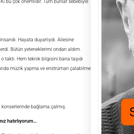
i bu çok önemlidir. Tüm bunlar sebebiyle
Saad
Mutlu
UĞUR
insandı. Hayata duyarlıydı. Ailesine
FUKA
aşıyo
rdi. Bütün yeteneklerimi ondan aldım.
nafak
e o taktı. Hem teknik bilgisini bana taşıdı
için h
zamanda müzik yapma ve enstrüman çalabilme
i konserlerinde bağlama çalmış.
ınız hatırlıyorum…