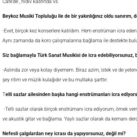
Cafe’de , hidiv kasrında vs.
Beykoz Musiki Topluluğu ile de bir yakınlığınız oldu sanırım, d
-Evet, birçok kez konserlere katıldım. Hem enstrüman icra eden
Aynı zamanda da koro çalışmalarına bağlama ile destekte bu
Siz bağlamayla Türk Sanat Musikisi de icra edebiliyorsunuz, 
-Aslında zor veya kolay diyemem. Biraz azim, istek ve de yeten
şey ritim ve müzik kulağıdır ve bu mutlaka şarttır.
T
elli sazlar ailesinden başka hangi enstrümanları icra ediyo
-Telli sazlar olarak birçok enstrümanı icra ediyorum, örnek ver
ve akustik gitar ve bağlama. Yaylı sazlar olarak da kemanı der
Nefesli çalgılardan ney icrası da yapıyorsunuz, değil mi?