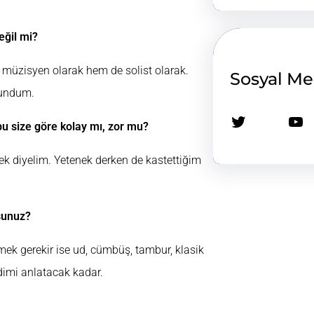
eğil mi?
 müzisyen olarak hem de solist olarak.
Sosyal M
lundum.
Twitter
YouTube
bu size göre kolay mı, zor mu?
ek diyelim. Yetenek derken de kastettiğim
rsunuz?
mek gerekir ise ud, cümbüş, tambur, klasik
dimi anlatacak kadar.