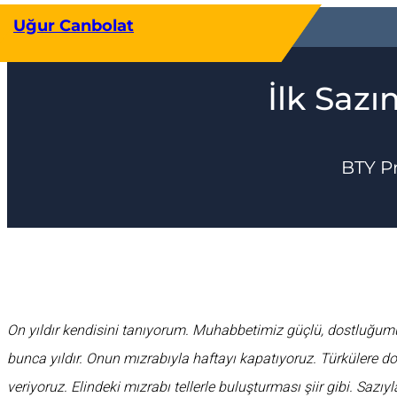
İçeriğe
Uğur Canbolat
geç
İlk Saz
BTY P
On yıldır kendisini tanıyorum. Muhabbetimiz güçlü, dostluğumu
bunca yıldır. Onun mızrabıyla haftayı kapatıyoruz. Türkülere d
veriyoruz. Elindeki mızrabı tellerle buluşturması şiir gibi. Sazıy