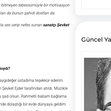
e
a bitmeyen tebessümüyle bir motivasyon
a
aları da bunun şahidi dostları da.
r
c
h
yla ses verip nefes sunan
sanatçı Şevket
Güncel Ya
mıydı?
e saygıdeğer üstadıma teşekkür ederim.
 Şevket Ejder tarafından atıldı. Müzikle
uhu şad olsun. Rahmetli babam bağlama
inde dolaştığı bir evde dünyaya geldim.