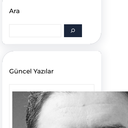
Ara
S
e
a
r
c
h
Güncel Yazılar