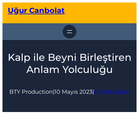
İçeriğe
Uğur Canbolat
geç
Kalp ile Beyni Birleştiren
Anlam Yolculuğu
BTY Production
|
10 Mayıs 2023
|
Günün Yazısı