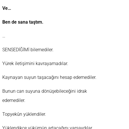
Ve…
Ben de sana taştım.
…
SENSEDİĞİMİ bilemediler.
Yürek iletişimini kavrayamadılar.
Kaynayan suyun taşacağını hesap edemediler.
Bunun can suyuna dönüşebileceğini idrak
edemediler.
Topyekûn yüklendiler.
Yüklendikçe yükümün artacağını varsaydılar.