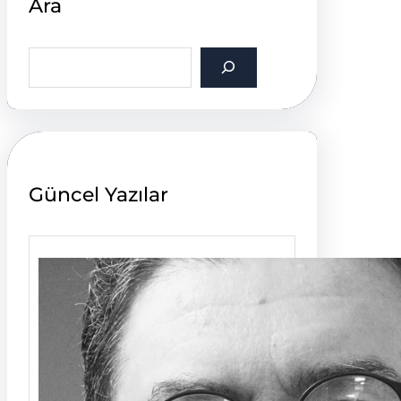
Ara
S
e
a
r
c
h
Güncel Yazılar