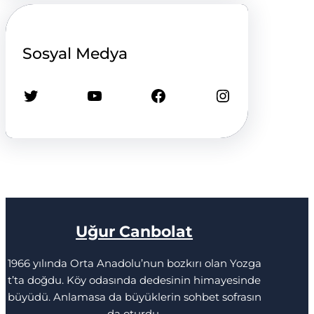
Sosyal Medya
Twitter
YouTube
Facebook
Instagram
Uğur Canbolat
1966 yılında Orta Anadolu’nun bozkırı olan Yozga
t’ta doğdu. Köy odasında dedesinin himayesinde
büyüdü. Anlamasa da büyüklerin sohbet sofrasın
da oturdu.