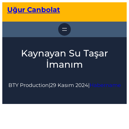
İçeriğe
Uğur Canbolat
geç
Kaynayan Su Taşar
İmanım
BTY Production
|
29 Kasım 2024
|
Habername