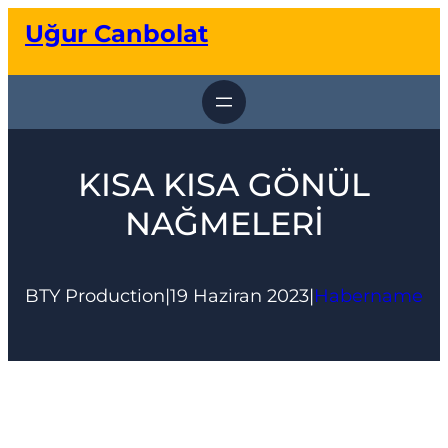
İçeriğe
Uğur Canbolat
geç
KISA KISA GÖNÜL
NAĞMELERİ
BTY Production
|
19 Haziran 2023
|
Habername