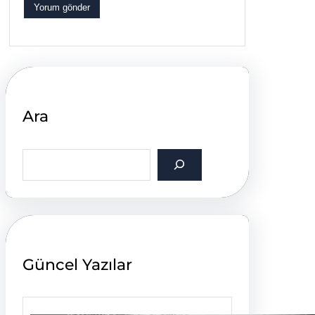
Ara
S
e
a
r
c
h
Güncel Yazılar