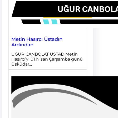
Metin Hasırcı Üstadın
Ardından
UĞUR CANBOLAT ÜSTAD Metin
Hasırcı’yı 01 Nisan Çarşamba günü
Üsküdar…