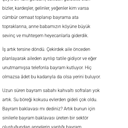
bizler, kardeşler, gelinler, yeğenler kim varsa
cümbür cemaat toplanıp bayrama ata
topraklarına, anne babamızın köyüne büyük
sevinç ve muhteşem heyecanlarla giderdik.
İş artık tersine döndü. Çekirdek aile önceden
planlayarak aileden ayrılıp tatile gidiyor ve eğer
unutmamışsa telefonla bayram kutluyor. Hiç
olmazsa âdet bu kadarıyla da olsa yerini buluyor.
Uzun süren bayram sabahı kahvaltı sofraları yok
artık. Su böreği kokusu evlerden gideli çok oldu.
Bayram baklavası mı dediniz? Artık bunun için
sinilerle bayram baklavası üreten bir sektör
oluştuğundan annelerin yaptığı bayram