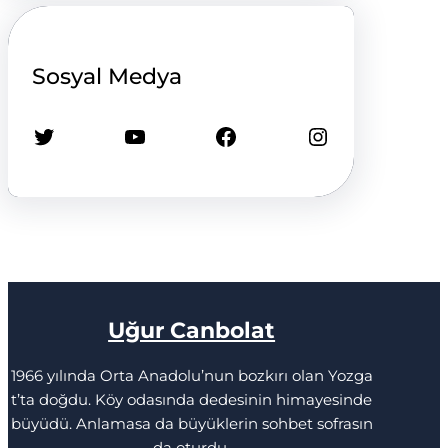
Sosyal Medya
Twitter
YouTube
Facebook
Instagram
Uğur Canbolat
1966 yılında Orta Anadolu’nun bozkırı olan Yozga
t’ta doğdu. Köy odasında dedesinin himayesinde
büyüdü. Anlamasa da büyüklerin sohbet sofrasın
da oturdu.