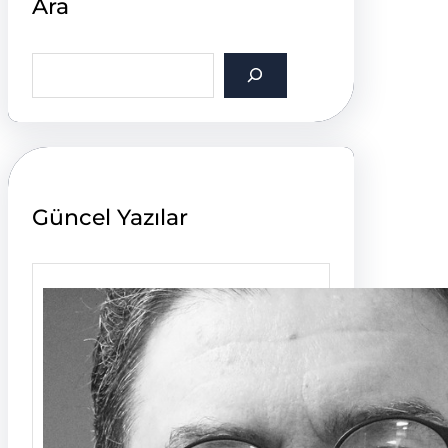
Ara
S
e
a
r
c
h
Güncel Yazılar