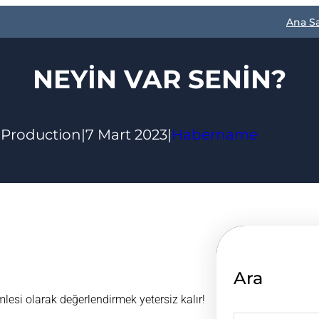
Ana S
NEYİN VAR SENİN?
 Production
|
7 Mart 2023
|
Habername
Ara
lesi olarak değerlendirmek yetersiz kalır!
S