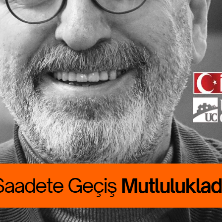
ete Geçiş
lukladır
 CANBOLAT
RALIK boyumuzu
rdu. Günlük
asını çıkarmak
asat…