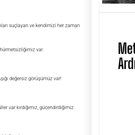
nları suçlayan ve kendimizi her zaman
e hürmetsizliğimiz var.
ığı değersiz görüşümüz var!
Metin
Üsta
üller var kırdığımız, gücendirdiğimiz.
UĞUR
ÜSTAD
01 Ni
günü