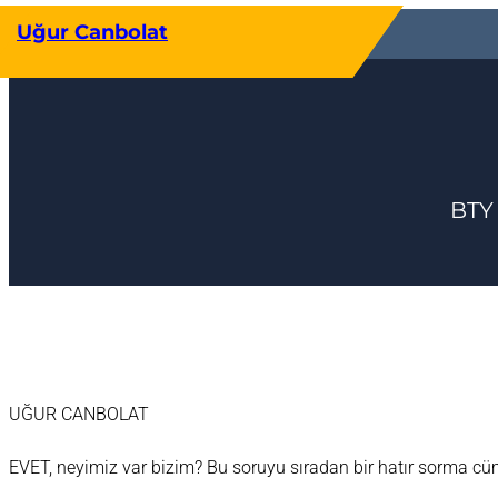
İçeriğe
Uğur Canbolat
geç
BTY
UĞUR CANBOLAT
EVET, neyimiz var bizim? Bu soruyu sıradan bir hatır sorma cüm