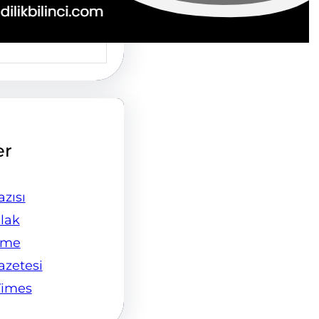
er
zısı
lak
ame
Gazetesi
Times