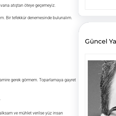
e
ravana atıştan öteye geçemeyiz.
a
r
lım. Bir tefekkür denemesinde bulunalım.
c
h
Güncel Ya
 tamire gerek görmem. Toparlamaya gayret
?
alksam ve mühlet verilse yüz insan