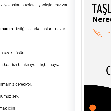
, yokuşlarda terleten yanlışlarımız var.
lamadım’
dediğimiz arkadaşlarımız var.
TAŞL
ŞEY
UĞUR
AHLÂK
tan uzak düşüren…
soyut
olgula
mda… Bizi bırakmıyor. Hiçbir hayra
unmamız gerekiyor.
duğumuz şey…
mak için!