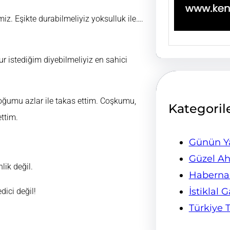
miz. Eşikte durabilmeliyiz yoksulluk ile….
ur istediğim diyebilmeliyiz en sahici
oğumu azlar ile takas ettim. Coşkumu,
Kategoril
ettim.
Günün Ya
Güzel Ah
lik değil.
Habern
İstiklal 
dici değil!
Türkiye 