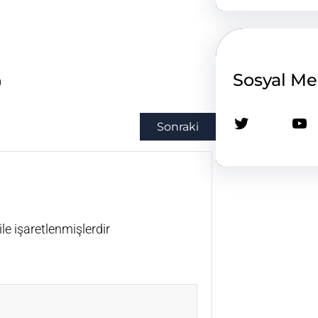
Sosyal M
0
Twitter
YouTube
Sonraki
ile işaretlenmişlerdir