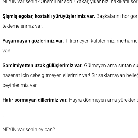
NEYİN var senin? Önemli bir soru! Yakar, yıkar bizi hakikatli s
Şişmiş egolar, kostaklı yürüyüşlerimiz var.
Başkalarını hor gör
teklemelerimiz var.
Yaşarmayan gözlerimiz var.
Titremeyen kalplerimiz, merhamet
var!
Samimiyetten uzak gülüşlerimiz var.
Gülmeyen ama sırıtan sur
hasenat için cebe gitmeyen ellerimiz var! Sır saklamayan belle
beyinlerimiz var.
Hatır sormayan dillerimiz var.
Hayra dönmeyen ama yürekler bu
…
NEYİN var senin ey can?