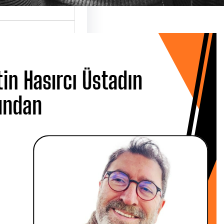
 Hasırcı
dın Ardından
 CANBOLAT
 Metin Hasırcı’yı
san Çarşamba
 Üsküdar…