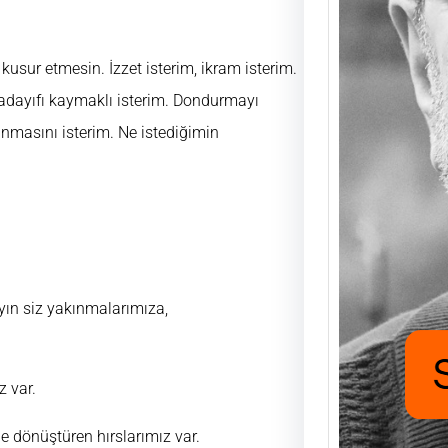
Saad
kusur etmesin. İzzet isterim, ikram isterim.
Mutlu
 Kadayıfı kaymaklı isterim. Dondurmayı
UĞUR
nmasını isterim. Ne istediğimin
FUKA
aşıyo
nafak
için h
ın siz yakınmalarımıza,
z var.
ne dönüştüren hırslarımız var.