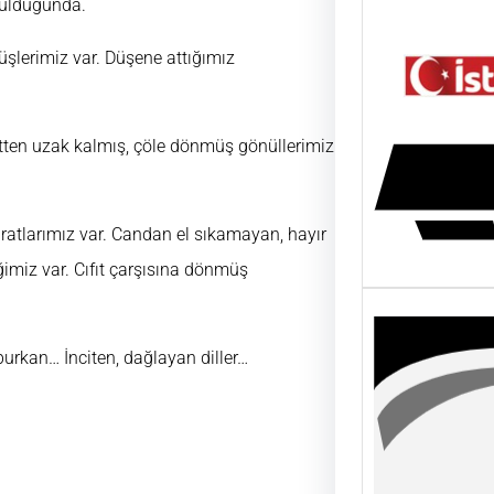
orulduğunda.
üşlerimiz var. Düşene attığımız
ten uzak kalmış, çöle dönmüş gönüllerimiz
atlarımız var. Candan el sıkamayan, hayır
ğimiz var. Cıfıt çarşısına dönmüş
rkan… İnciten, dağlayan diller…