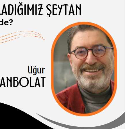
ADIĞIMIZ
TAN NEREDE?
 CANBOLAT
-I HASENE erleri,
 ve somut
rı birbirinden…