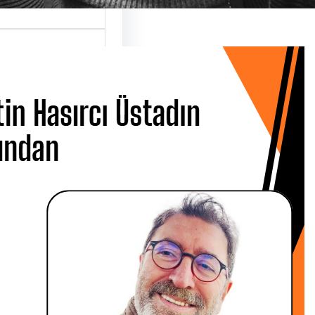
 Hasırcı
dın Ardından
 CANBOLAT
 Metin Hasırcı’yı
san Çarşamba
 Üsküdar…