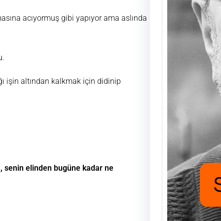
amasına acıyormuş gibi yapıyor ama aslında
Saad
Mutlu
u.
UĞUR
FUKA
aşıyo
ı işin altından kalkmak için didinip
nafak
için h
n, senin elinden bugüne kadar ne