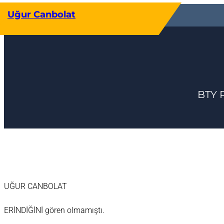
İçeriğe
Uğur Canbolat
geç
BTY 
UĞUR CANBOLAT
ERİNDİĞİNİ gören olmamıştı.