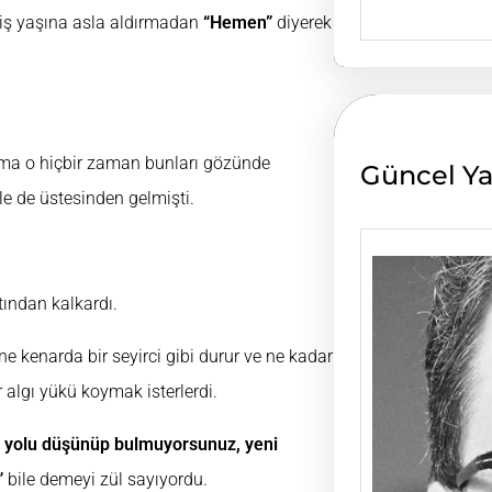
e
emiş yaşına asla aldırmadan
“Hemen”
diyerek
a
r
c
h
 ama o hiçbir zaman bunları gözünde
Güncel Ya
le de üstesinden gelmişti.
ından kalkardı.
ne kenarda bir seyirci gibi durur ve ne kadar
r algı yükü koymak isterlerdi.
ş yolu düşünüp bulmuyorsunuz, yeni
”
bile demeyi zül sayıyordu.