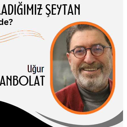
ADIĞIMIZ
TAN NEREDE?
 CANBOLAT
-I HASENE erleri,
 ve somut
rı birbirinden…