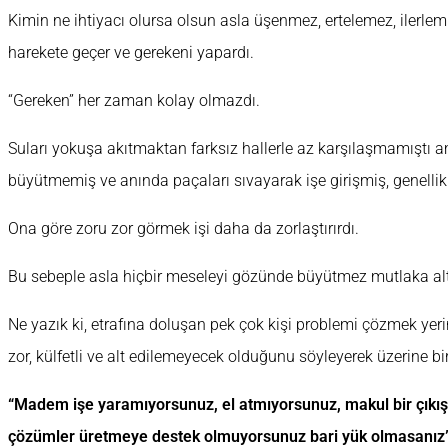
Kimin ne ihtiyacı olursa olsun asla üşenmez, ertelemez, ilerl
harekete geçer ve gerekeni yapardı.
“Gereken” her zaman kolay olmazdı.
Suları yokuşa akıtmaktan farksız hallerle az karşılaşmamıştı
büyütmemiş ve anında paçaları sıvayarak işe girişmiş, genellik
Ona göre zoru zor görmek işi daha da zorlaştırırdı.
Bu sebeple asla hiçbir meseleyi gözünde büyütmez mutlaka alt
Ne yazık ki, etrafına doluşan pek çok kişi problemi çözmek yeri
zor, külfetli ve alt edilemeyecek olduğunu söyleyerek üzerine bi
“Madem işe yaramıyorsunuz, el atmıyorsunuz, makul bir çıkı
çözümler üretmeye destek olmuyorsunuz bari yük olmasanız