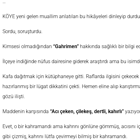
…
KÖYE yeni gelen muallim anlatılan bu hikâyeleri dinleyip durd
Sordu, soruşturdu.
Kimsesi olmadığından
“Gahrimen”
hakkında sağlıklı bir bilgi 
İlçeye indiğinde nüfus dairesine giderek araştırdı ama bu isimd
Kafa dağıtmak için kütüphaneye gitti. Raflarda ilgisini çekecek 
hazırlanmış bir lügat dikkatini çekti. Hemen eline alıp karıştı
gözü ilişti.
Maddenin karşısında
“Acı çeken, çilekeş, dertli, kahırlı”
yazıyo
Evet, o bir kahramandı ama kahrını gönlüne gömmüş, acısını içi
gibi çizmiş, kahrını lütfa çevirmeyi bilmiş bir kahramandı.