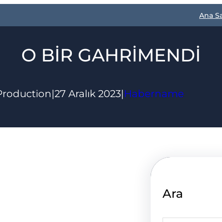
Ana S
O BİR GAHRİMENDİ
Production
|
27 Aralık 2023
|
Habername
Ara
S