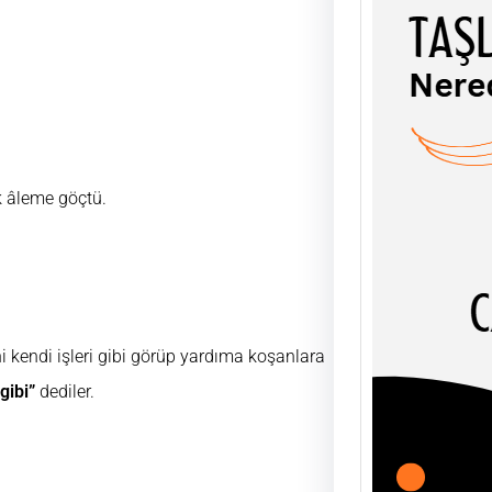
TAŞL
ŞEY
 âleme göçtü.
UĞUR
AHLÂK
soyut
olgula
ni kendi işleri gibi görüp yardıma koşanlara
gibi”
dediler.