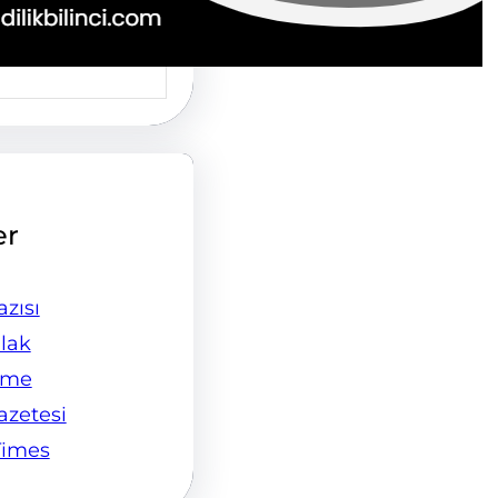
er
zısı
lak
ame
Gazetesi
Times