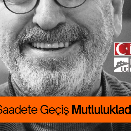
ete Geçiş
lukladır
 CANBOLAT
RALIK boyumuzu
rdu. Günlük
asını çıkarmak
asat…