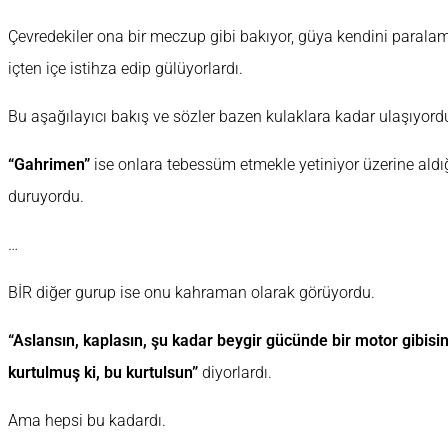
Çevredekiler ona bir meczup gibi bakıyor, güya kendini paral
içten içe istihza edip gülüyorlardı.
Bu aşağılayıcı bakış ve sözler bazen kulaklara kadar ulaşıyord
“Gahrimen”
ise onlara tebessüm etmekle yetiniyor üzerine aldığ
duruyordu.
…
BİR diğer gurup ise onu kahraman olarak görüyordu.
“Aslansın, kaplasın, şu kadar beygir gücünde bir motor gibisi
kurtulmuş ki, bu kurtulsun”
diyorlardı.
Ama hepsi bu kadardı.