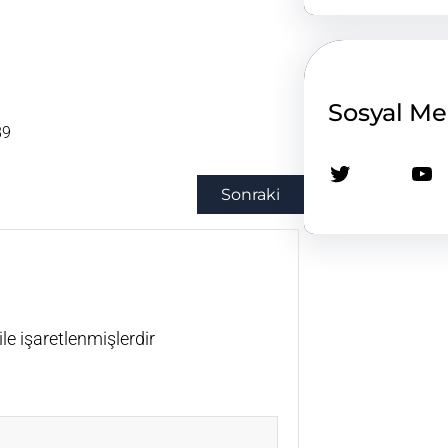
Sosyal M
89
Twitter
YouTube
Sonraki
ile işaretlenmişlerdir