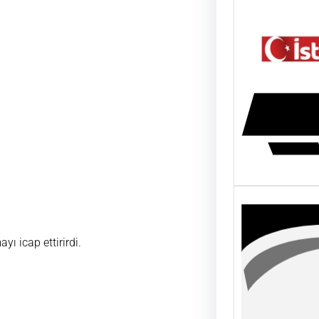
ı icap ettirirdi.