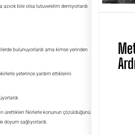
a azıcık bile olsa tutuverelim demiyorlardı.
rilerde bulunuyorlardı ama kimse yerinden
kirlerle yeterince yardım ettiklerini
üyorlardı.
Metin
Üsta
n ürettikleri fikirlerle konunun çözüldüğünü
UĞUR
ÜSTAD
ilde doyum sağlıyorlardı.
01 Ni
günü