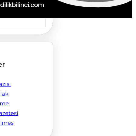
er
zısı
lak
ame
Gazetesi
Times