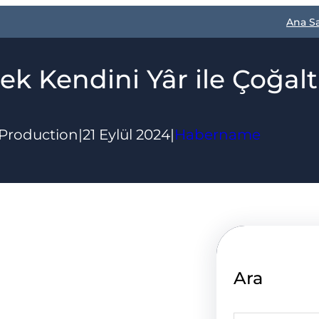
Ana S
k Kendini Yâr ile Çoğal
Production
|
21 Eylül 2024
|
Habername
Ara
S