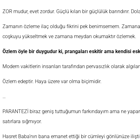
ZOR mudur, evet zordur. Güçlü kılan bir güçlülük barındırır. Dolay
Zamanın özleme ilaç olduğu fikrini pek benimsemem. Zamana 
coşkuyu yükseltmek ve zamana meydan okumaktır özlemek.
Özlem öyle bir duygudur ki, prangaları eskitir ama kendisi esk
Modern vakitlerin insanları tarafından pervasızlık olarak algıla
Özlem edeptir. Haya üzere var olma biçimidir.
…
PARANTEZİ biraz geniş tuttuğumun farkındayım ama ne yaparsın
satırlara sığmıyor.
Hasret Baba’nın bana emanet ettiği bir cümleyi gönlünüze ilişt