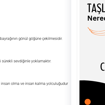
TAŞL
ŞEY
k bayrağının gönül göğüne çekilmesidir.
UĞUR
AHLÂK
soyut
olgula
i sürekli sevdiğinle yoklamaktır.
ir insan olma ve insan kalma yolculuğudur