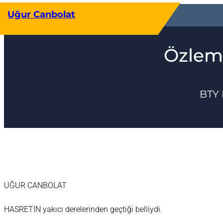
İçeriğe
Uğur Canbolat
geç
Özleme
BTY 
UĞUR CANBOLAT
HASRETİN yakıcı derelerinden geçtiği belliydi.