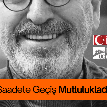
ete Geçiş
lukladır
 CANBOLAT
RALIK boyumuzu
rdu. Günlük
asını çıkarmak
asat…