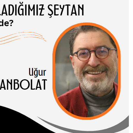
ADIĞIMIZ
TAN NEREDE?
 CANBOLAT
-I HASENE erleri,
 ve somut
rı birbirinden…