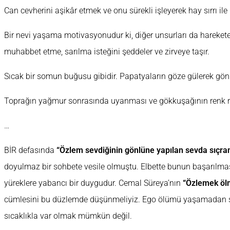
Can cevherini aşikâr etmek ve onu sürekli işleyerek hay sırrı ile
Bir nevi yaşama motivasyonudur ki, diğer unsurları da harekete
muhabbet etme, sarılma isteğini şeddeler ve zirveye taşır.
Sıcak bir somun buğusu gibidir. Papatyaların göze gülerek gön
Toprağın yağmur sonrasında uyanması ve gökkuşağının renk re
…
BİR defasında
“Özlem sevdiğinin gönlüne yapılan sevda sıçra
doyulmaz bir sohbete vesile olmuştu. Elbette bunun başarılması
yüreklere yabancı bir duygudur. Cemal Süreya’nın
“Özlemek ölm
cümlesini bu düzlemde düşünmeliyiz. Ego ölümü yaşamadan sev
sıcaklıkla var olmak mümkün değil.