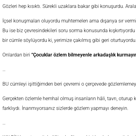
Gözleri hep kısıktı. Sürekli uzaklara bakar gibi konuşurdu. Aral
İçsel konuşmaları oluyordu muhtemelen ama dışarıya sır vermiy
Bu ise biz çevresindekileri soru sorma konusunda kışkırtıyor
bir cümle söylüyordu ki, yerimize çakılmış gibi geri oturtuyordu
Onlardan biri
“Çocuklar özlem bilmeyenle arkadaşlık kurmayı
…
BU cümleyi işittiğimden beri çevremi o çerçevede gözlemlemeye
Gerçekten özlemle hemhal olmuş insanların hâli, tavrı, oturu
farklıydı. İnanmıyorsanız sizlerde gözlem yapmayı deneyin.
…