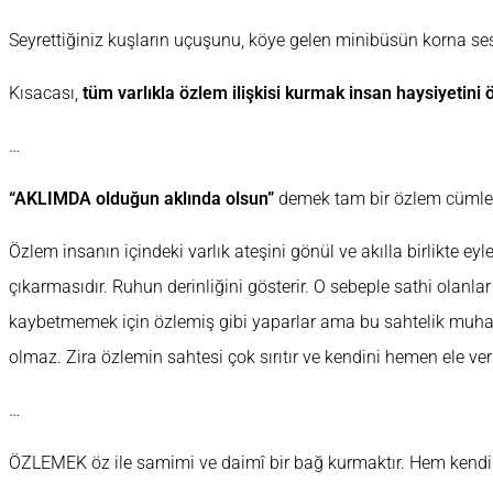
Seyrettiğiniz kuşların uçuşunu, köye gelen minibüsün korna sesi
Kısacası,
tüm varlıkla özlem ilişkisi kurmak insan haysiyetini
…
“AKLIMDA olduğun aklında olsun”
demek tam bir özlem cümles
Özlem insanın içindeki varlık ateşini gönül ve akılla birlikte e
çıkarmasıdır. Ruhun derinliğini gösterir. O sebeple sathi olanlar
kaybetmemek için özlemiş gibi yaparlar ama bu sahtelik muhata
olmaz. Zira özlemin sahtesi çok sırıtır ve kendini hemen ele veri
…
ÖZLEMEK öz ile samimi ve daimî bir bağ kurmaktır. Hem kendi