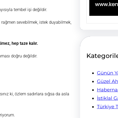
ısıyla tembel işi değildir.
rağmen sevebilmek, istek duyabilmek,
imez, hep taze kalır.
Kategoril
nması doğru değildir.
Günün Ya
Güzel Ah
Habern
ız ki, özlem sadırlara sığsa da asla
İstiklal 
Türkiye 
iriyorum.