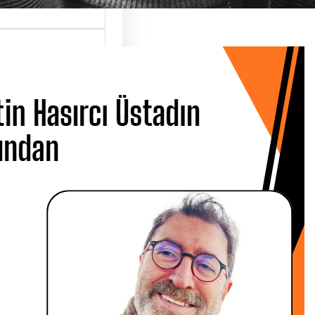
 Hasırcı
dın Ardından
 CANBOLAT
 Metin Hasırcı’yı
san Çarşamba
 Üsküdar…