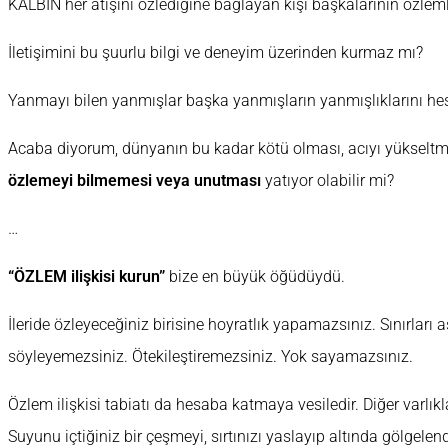
KALBİN her atışını özlediğine bağlayan kişi başkalarının özle
İletişimini bu şuurlu bilgi ve deneyim üzerinden kurmaz mı?
Yanmayı bilen yanmışlar başka yanmışların yanmışlıklarını h
Acaba diyorum, dünyanın bu kadar kötü olması, acıyı yükseltm
özlemeyi bilmemesi veya unutması
yatıyor olabilir mi?
…
“ÖZLEM ilişkisi kurun”
bize en büyük öğüdüydü.
İleride özleyeceğiniz birisine hoyratlık yapamazsınız. Sınırları a
söyleyemezsiniz. Ötekileştiremezsiniz. Yok sayamazsınız.
Özlem ilişkisi tabiatı da hesaba katmaya vesiledir. Diğer varlıkl
Suyunu içtiğiniz bir çeşmeyi, sırtınızı yaslayıp altında gölgelend