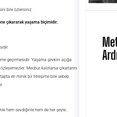
ni bile özlersiniz.
 öne çıkararak yaşama biçimidir.
idir.
yleme geçirmesidir. Yaşama şevkini açığa
 özleyemezler. Mecbur kalırlarsa çıkarlarını
pta en minik bir titreşime bile sebep
r.
Metin
Üsta
UĞUR
ÜSTAD
nle hem sevdiğinle hem de her şeyle…
01 Ni
günü