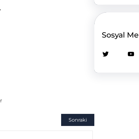
”
Sosyal M
Twitter
YouTube
r
Sonraki