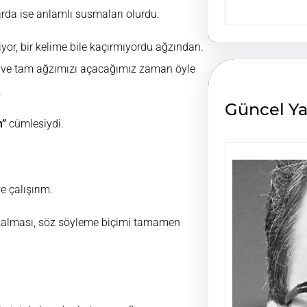
e
arda ise anlamlı susmaları olurdu.
a
r
or, bir kelime bile kaçırmıyordu ağzından.
c
h
du ve tam ağzımızı açacağımız zaman öyle
.
Güncel Ya
n”
cümlesiydi.
 çalışırım.
p kalması, söz söyleme biçimi tamamen