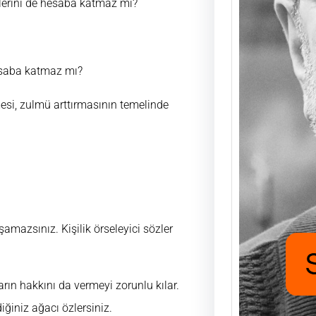
mlerini de hesaba katmaz mı?
Saad
Mutlu
esaba katmaz mı?
UĞUR
FUKA
esi, zulmü arttırmasının temelinde
aşıyo
nafak
için h
şamazsınız. Kişilik örseleyici sözler
arın hakkını da vermeyi zorunlu kılar.
iğiniz ağacı özlersiniz.