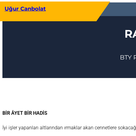
İçeriğe
Uğur Canbolat
geç
R
BTY 
BİR ÂYET BİR HADİS
İyi işler yapanları altlarından ırmaklar akan cennetlere sokacağ