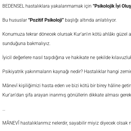
BEDENSEL hastalıklara yakalanmamak için
“Psikolojik İyi Oluş
Bu hususlar
“Pozitif Psikoloji”
başlığı altında anlatılıyor.
Konumuza tekrar dönecek olursak Kur’an’ın kötü ahlâkı güzel ah
sunduğuna bakmalıyız.
İyicil değerlere nasıl taşıdığına ve hakikate ne şekilde kılavuzl
Psikiyatrik yakınmaların kaynağı nedir? Hastalıklar hangi zemin
Mânevî kişiliğimizi hasta eden ve bizi kötü bir birey hâline geti
Kur’an’dan şifa arayan inanmış gönüllerin dikkate alması gere
…
MÂNEVÎ hastalıklarımız nelerdir, sayabilir miyiz diyecek olsak n