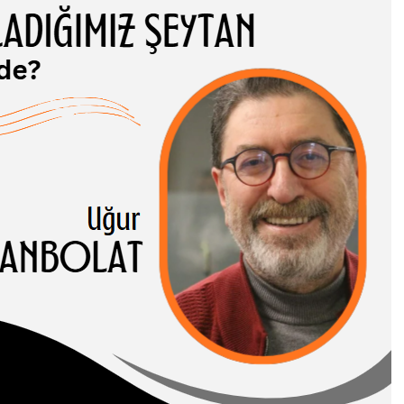
ADIĞIMIZ
TAN NEREDE?
 CANBOLAT
-I HASENE erleri,
 ve somut
rı birbirinden…