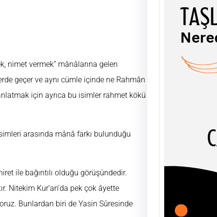
TAŞL
ek, nimet vermek” mânâlarına gelen
ŞEY
erde geçer ve aynı cümle içinde ne Rahmân
UĞUR
 anlatmak için ayrıca bu isimler rahmet kökü
AHLÂK
soyut
olgula
simleri arasında mânâ farkı bulunduğu
ret ile bağıntılı olduğu görüşündedir.
r. Nitekim Kur’an’da pek çok âyette
ruz. Bunlardan biri de Yasin Sûresinde