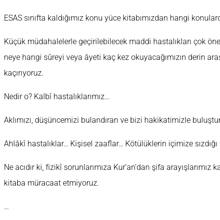
ESAS sınıfta kaldığımız konu yüce kitabımızdan hangi konulard
Küçük müdahalelerle geçirilebilecek maddi hastalıkları çok ön
neye hangi sûreyi veya âyeti kaç kez okuyacağımızın derin ara
kaçırıyoruz.
Nedir o? Kalbî hastalıklarımız…
Aklımızı, düşüncemizi bulandıran ve bizi hakikatimizle buluştu
Ahlâkî hastalıklar… Kişisel zaaflar… Kötülüklerin içimize sızdığı
Ne acıdır ki, fizikî sorunlarımıza Kur’an’dan şifa arayışlarımı
kitaba müracaat etmiyoruz.
…