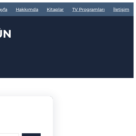
ayfa
Hakkımda
Kitaplar
TV Programları
İletişim
ÜN