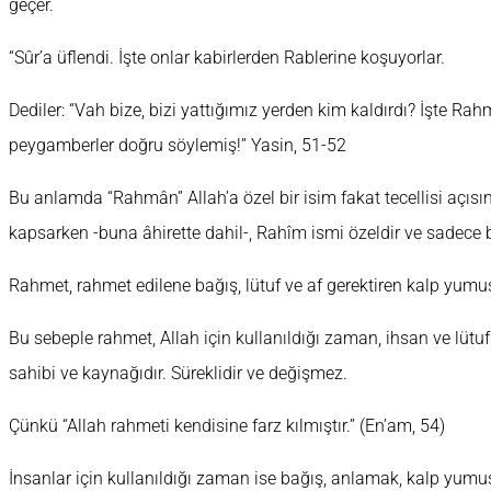
geçer.
“Sûr’a üflendi. İşte onlar kabirlerden Rablerine koşuyorlar.
Dediler: “Vah bize, bizi yattığımız yerden kim kaldırdı? İşte Ra
peygamberler doğru söylemiş!” Yasin, 51-52
Bu anlamda “Rahmân” Allah’a özel bir isim fakat tecellisi açısı
kapsarken -buna âhirette dahil-, Rahîm ismi özeldir ve sadece b
Rahmet, rahmet edilene bağış, lütuf ve af gerektiren kalp yum
Bu sebeple rahmet, Allah için kullanıldığı zaman, ihsan ve lütu
sahibi ve kaynağıdır. Süreklidir ve değişmez.
Çünkü “Allah rahmeti kendisine farz kılmıştır.” (En’am, 54)
İnsanlar için kullanıldığı zaman ise bağış, anlamak, kalp yum