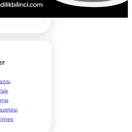
er
zısı
lak
ame
Gazetesi
Times