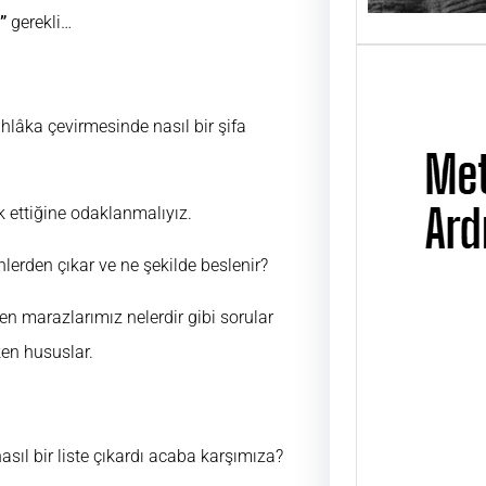
”
gerekli…
lâka çevirmesinde nasıl bir şifa
uk ettiğine odaklanmalıyız.
lerden çıkar ve ne şekilde beslenir?
ren marazlarımız nelerdir gibi sorular
ken hususlar.
Metin
Üsta
UĞUR
ÜSTAD
asıl bir liste çıkardı acaba karşımıza?
01 Ni
günü