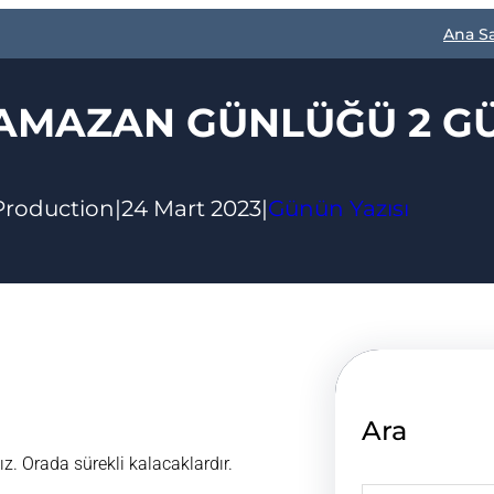
Ana S
AMAZAN GÜNLÜĞÜ 2 G
Production
|
24 Mart 2023
|
Günün Yazısı
Ara
ız. Orada sürekli kalacaklardır.
S