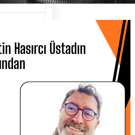
 Hasırcı
dın Ardından
 CANBOLAT
 Metin Hasırcı’yı
san Çarşamba
 Üsküdar…