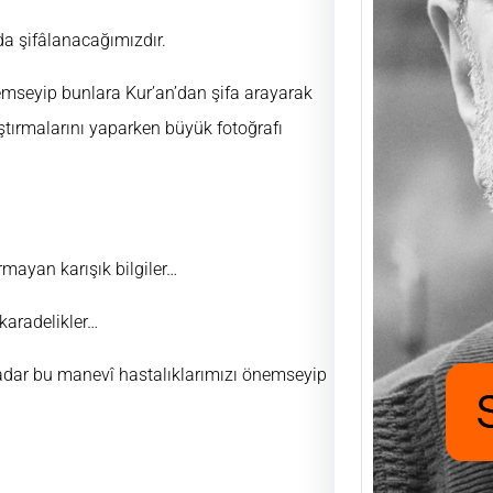
a şifâlanacağımızdır.
Saad
emseyip bunlara Kur’an’dan şifa arayarak
Mutlu
ştırmalarını yaparken büyük fotoğrafı
UĞUR
FUKA
aşıyo
nafak
için h
rmayan karışık bilgiler…
 karadelikler…
z kadar bu manevî hastalıklarımızı önemseyip