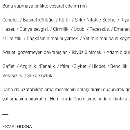
Bunu yapmaya birlikte cesaret edelim mi?
Cehalet. / Basiret körlüğü. / Küfür. / Şirk./ Nifak. / Şüphe. / Riya. 
Haset. / Dünya sevgisi. / Cimrilik. / Ucub. / Tecessüs. / Emane
/ Hırsızlık. / Başkasının malını yemek. / Yetimin malına el koy
Adaleti gözetmeyen davranışlar. / İkiyüzlü olmak. / Adam öldü
Gaflet. / Azgınlık. /Fenalık. / İftira. /Gıybet. / Hiddet. / Bencilli
Vefasızlık. / Şükürsüzlük.
Daha da uzatabiliriz ama meselenin anlaşıldığını düşünerek ger
çalışmasına bırakalım. Hem orada önem sırasını da dikkate ala
___
ESMAİ HÜSNA