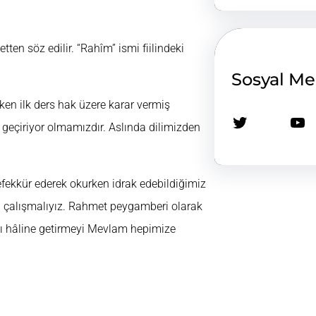
tten söz edilir. “Rahîm” ismi fiilindeki
Sosyal M
en ilk ders hak üzere karar vermiş
Twitter
YouTube
e geçiriyor olmamızdır. Aslında dilimizden
efekkür ederek okurken idrak edebildiğimiz
a çalışmalıyız. Rahmet peygamberi olarak
amı hâline getirmeyi Mevlam hepimize