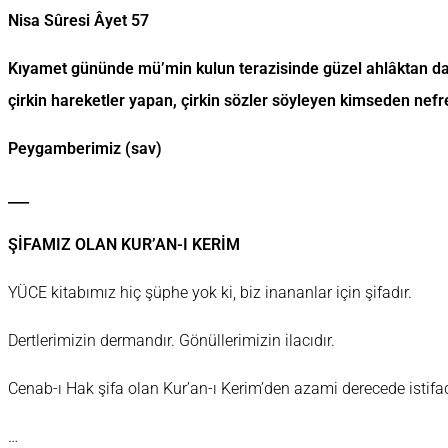
Nisa Sûresi Âyet 57
Kıyamet gününde mü’min kulun terazisinde güzel ahlâktan da
çirkin hareketler yapan, çirkin sözler söyleyen kimseden nefr
Peygamberimiz (sav)
___
ŞİFAMIZ OLAN KUR’AN-I KERİM
YÜCE kitabımız hiç şüphe yok ki, biz inananlar için şifadır.
Dertlerimizin dermandır. Gönüllerimizin ilacıdır.
Cenab-ı Hak şifa olan Kur’an-ı Kerim’den azami derecede istifad
…