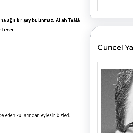
e
a
r
ha ağır bir şey bulunmaz. Allah Teâlâ
c
h
et eder.
Güncel Ya
e eden kullarından eylesin bizleri.