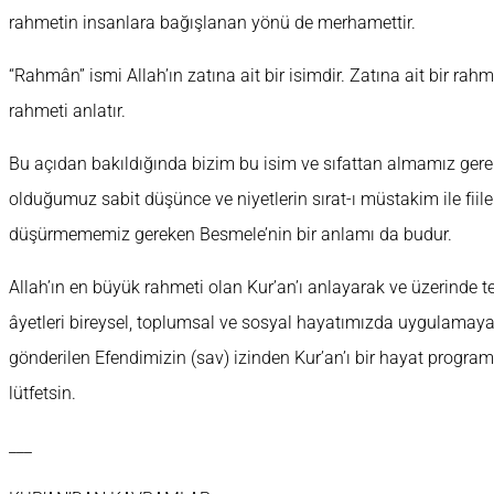
rahmetin insanlara bağışlanan yönü de merhamettir.
“Rahmân” ismi Allah’ın zatına ait bir isimdir. Zatına ait bir rahme
rahmeti anlatır.
Bu açıdan bakıldığında bizim bu isim ve sıfattan almamız gerek
olduğumuz sabit düşünce ve niyetlerin sırat-ı müstakim ile fiil
düşürmememiz gereken Besmele’nin bir anlamı da budur.
Allah’ın en büyük rahmeti olan Kur’an’ı anlayarak ve üzerinde t
âyetleri bireysel, toplumsal ve sosyal hayatımızda uygulamay
gönderilen Efendimizin (sav) izinden Kur’an’ı bir hayat progr
lütfetsin.
___