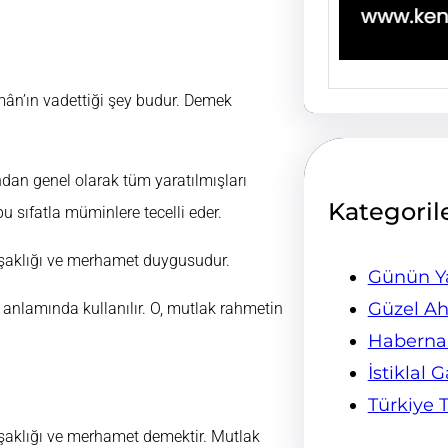
hmân’ın vadettiği şey budur. Demek
ndan genel olarak tüm yaratılmışları
Kategoril
u sıfatla müminlere tecelli eder.
uşaklığı ve merhamet duygusudur.
Günün Ya
Güzel Ah
f anlamında kullanılır. O, mutlak rahmetin
Habern
İstiklal 
Türkiye 
uşaklığı ve merhamet demektir. Mutlak