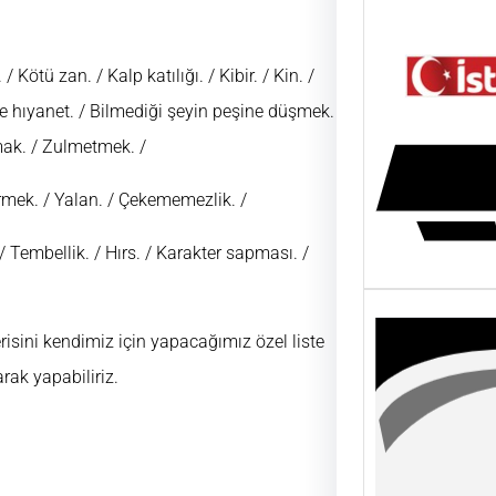
/ Kötü zan. / Kalp katılığı. / Kibir. / Kin. /
te hıyanet. / Bilmediği şeyin peşine düşmek.
mak. / Zulmetmek. /
rmek. / Yalan. / Çekememezlik. /
k. / Tembellik. / Hırs. / Karakter sapması. /
isini kendimiz için yapacağımız özel liste
rak yapabiliriz.