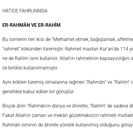
HATİCE FAHRUNNİSA
ER-RAHMÂN VE ER-RAHÎM
Bu isimlerin her ikisi de “Merhamet etmek, bağışlamak, affetm
“rahmet” kökünden türemiştir. Rahmet mastarı Kur’an’da 114 y
ne de Rahîm ismi kullanılır. Allah’ın rahmetinin kapsayıcılığını
ile birlikte kullanılmamıştır.
Aynı kökten türemiş olmalarına rağmen “Rahmân” ve “Rahîm” i
genellikle kabul edilen bir görüştür.
Birçok âlim “Rahmân’ın dünya ve âhiretle, “Rahîm” de sadece âhi
Fakat Allah’ın zaman ve mekân gözetmeksizin rahmeti mutlaktı
Rahmân isminin de âhirete yönelik kullanılmış olduğunu görüyo