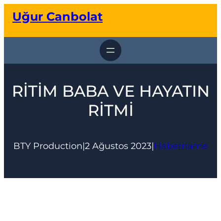
İçeriğe
Uğur Canbolat
geç
RİTİM BABA VE HAYATIN
RİTMİ
BTY Production
|
2 Ağustos 2023
|
Habername