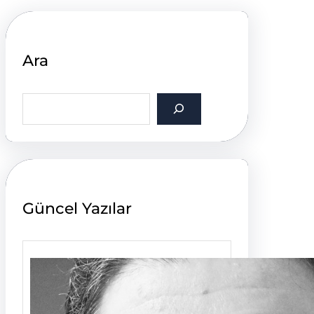
Ara
S
e
a
r
c
h
Güncel Yazılar