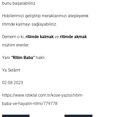
bunu başarabiliriz.
Hobilerimizi geliştirip meraklarımızı ateşleyerek
ritimde kalmayı sağlayabiliriz.
Demem o ki,
ritimde kalmak
ve
ritimde akmak
mühim erenler.
Yani
“Ritim Baba”
haklı.
Ya Selâm!
02.08.2023
https://www.istiklal.com.tr/kose-yazisi/ritim-
baba-ve-hayatin-ritmi/779778