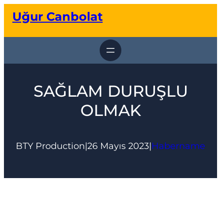
İçeriğe
Uğur Canbolat
geç
SAĞLAM DURUŞLU
OLMAK
BTY Production
|
26 Mayıs 2023
|
Habername