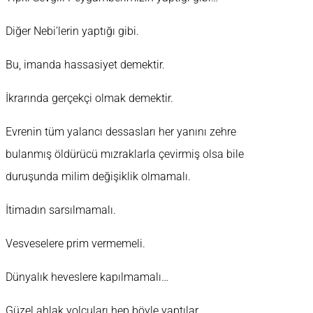
Diğer Nebi’lerin yaptığı gibi.
Bu, imanda hassasiyet demektir.
İkrarında gerçekçi olmak demektir.
Evrenin tüm yalancı dessasları her yanını zehre
bulanmış öldürücü mızraklarla çevirmiş olsa bile
duruşunda milim değişiklik olmamalı.
İtimadın sarsılmamalı.
Vesveselere prim vermemeli.
Dünyalık heveslere kapılmamalı…
Güzel ahlak yolcuları hep böyle yaptılar.