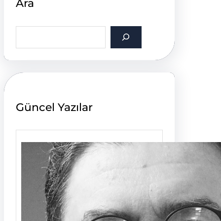
Ara
S
e
a
r
c
h
Güncel Yazılar