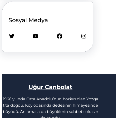
Sosyal Medya
Twitter
YouTube
Facebook
Instagram
Uğur Canbolat
1966 yılında Orta Anadolu’nun bozkırı olan Yozga
t’ta doğdu. Köy odasında dedesinin himayesinde
büyüdü. Anlamasa da büyüklerin sohbet sofrasın
da oturdu.