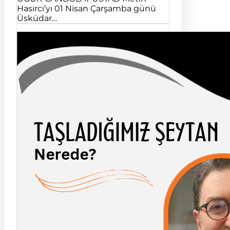
Hasırcı’yı 01 Nisan Çarşamba günü
Üsküdar…