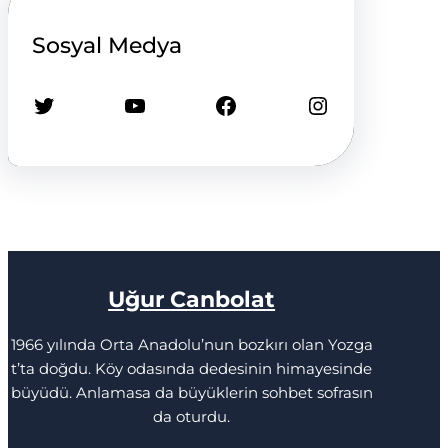
Sosyal Medya
Twitter
YouTube
Facebook
Instagram
Uğur Canbolat
1966 yılında Orta Anadolu’nun bozkırı olan Yozga
t’ta doğdu. Köy odasında dedesinin himayesinde
büyüdü. Anlamasa da büyüklerin sohbet sofrasın
da oturdu.