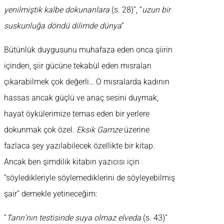
yenilmiştik kalbe dokunanlara
(s. 28)”, “
uzun bir
suskunluğa döndü dilimde dünya
”
Bütünlük duygusunu muhafaza eden onca şiirin
içinden, şiir gücüne tekabül eden mısraları
çıkarabilmek çok değerli… O mısralarda kadının
hassas ancak güçlü ve anaç sesini duymak,
hayat öykülerimize temas eden bir yerlere
dokunmak çok özel.
Eksik Gamze
üzerine
fazlaca şey yazılabilecek özellikte bir kitap.
Ancak ben şimdilik kitabın yazıcısı için
“söyledikleriyle söylemediklerini de söyleyebilmiş
şair” demekle yetineceğim:
“
Tanrı’nın testisinde suya olmaz elveda
(s. 43)”