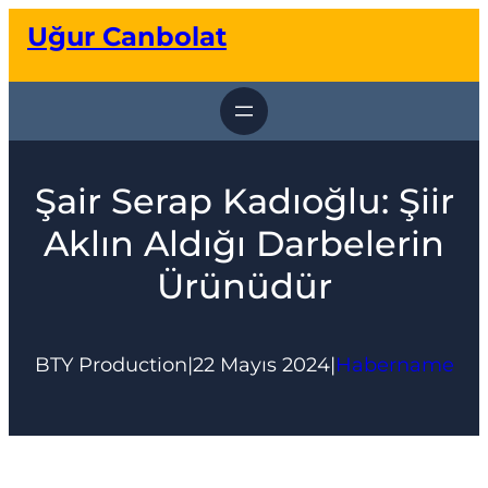
İçeriğe
Uğur Canbolat
geç
Şair Serap Kadıoğlu: Şiir
Aklın Aldığı Darbelerin
Ürünüdür
BTY Production
|
22 Mayıs 2024
|
Habername