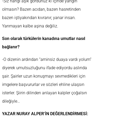
-Siz hangi âşık gördünüz ki içinde yangın
olmasın? Bazen acıdan, bazen hasretinden
bazen iştiyakından kıvranır, yanar insan.
Yanmayan kalbe aşina değiliz.
Son olarak türkülerin kanadına umutlar nasıl
bağlanır?
-O dizenin ardından “aminsiz duaya vardı yolum”
diyerek umutsuzluğunu ifade ediyordu aslında
şair. Şairler uzun konuşmayı sevmedikleri için
imgelere başvururlar ve sözleri ehline ulaşsın
isterler. Şiirin dilinden anlayan kalpler çoğalsın
dileğiyle…
YAZAR NURAY ALPER’İN DEĞERLENDİRMESİ: