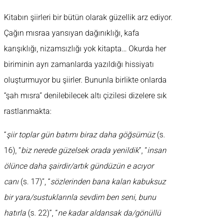
Kitabın şiirleri bir bütün olarak güzellik arz ediyor.
Çağın mısraa yansıyan dağınıklığı, kafa
karışıklığı, nizamsızlığı yok kitapta… Okurda her
biriminin ayrı zamanlarda yazıldığı hissiyatı
oluşturmuyor bu şiirler. Bununla birlikte onlarda
“şah mısra” denilebilecek altı çizilesi dizelere sık
rastlanmakta:
“
şiir toplar gün batımı biraz daha göğsümüz
(s.
16), “
biz nerede güzelsek orada yenildik
”, “
insan
ölünce daha şairdir/artık gündüzün e acıyor
canı
(s. 17)”, “
sözlerinden bana kalan kabuksuz
bir yara/sustuklarınla sevdim ben seni, bunu
hatırla
(s. 22)”, “
ne kadar aldansak da/gönüllü