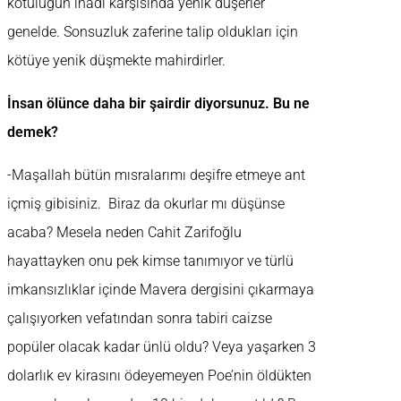
kötülüğün inadı karşısında yenik düşerler
genelde. Sonsuzluk zaferine talip oldukları için
kötüye yenik düşmekte mahirdirler.
İnsan ölünce daha bir şairdir diyorsunuz. Bu ne
demek?
-Maşallah bütün mısralarımı deşifre etmeye ant
içmiş gibisiniz. Biraz da okurlar mı düşünse
acaba? Mesela neden Cahit Zarifoğlu
hayattayken onu pek kimse tanımıyor ve türlü
imkansızlıklar içinde Mavera dergisini çıkarmaya
çalışıyorken vefatından sonra tabiri caizse
popüler olacak kadar ünlü oldu? Veya yaşarken 3
dolarlık ev kirasını ödeyemeyen Poe’nin öldükten