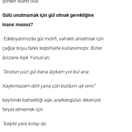
şiirden ibaret olur.
Gülü unutmamak için gül olmak gerektiğine
inanır mısınız?
-Edebiyatımızda gül motifi, vahdeti anlatmak için
çağlar boyu farklı teşbihlerle kullanılmıştır. Bizler
âcizane Aşık Yunus’un;
“Dostun yüzi gül bana âşıkam yol bul ana
Kaykımazam dört yana çün buldum ışk erini”
beyitinde bahsettiği aşkı ararkengülün dikeniyle
feryat etmemek için
“kalpte yara kolay da