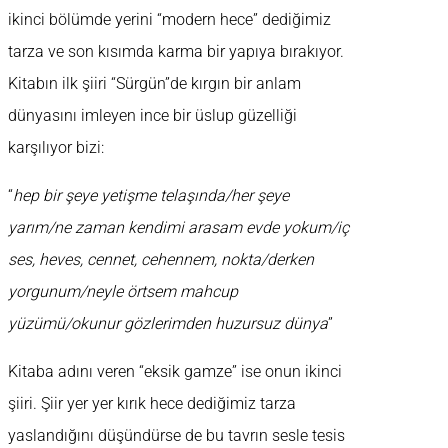
ikinci bölümde yerini “modern hece” dediğimiz
tarza ve son kısımda karma bir yapıya bırakıyor.
Kitabın ilk şiiri “Sürgün”de kırgın bir anlam
dünyasını imleyen ince bir üslup güzelliği
karşılıyor bizi:
“
hep bir şeye yetişme telaşında/her şeye
yarım/ne zaman kendimi arasam evde yokum/iç
ses, heves, cennet, cehennem, nokta/derken
yorgunum/neyle örtsem mahcup
yüzümü/okunur gözlerimden huzursuz dünya
”
Kitaba adını veren “eksik gamze” ise onun ikinci
şiiri. Şiir yer yer kırık hece dediğimiz tarza
yaslandığını düşündürse de bu tavrın sesle tesis