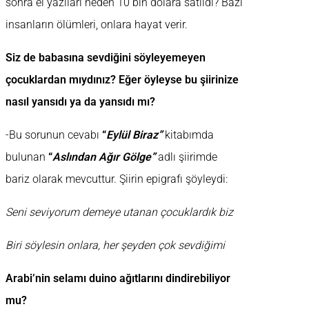
sonra el yazıları neden 10 bin dolara satıldı? Bazı
insanların ölümleri, onlara hayat verir.
Siz de babasına sevdiğini söyleyemeyen
çocuklardan mıydınız? Eğer öyleyse bu şiirinize
nasıl yansıdı ya da yansıdı mı?
-Bu sorunun cevabı
“
Eylül Biraz”
kitabımda
bulunan
“
Aslından Ağır Gölge”
adlı şiirimde
bariz olarak mevcuttur. Şiirin epigrafı şöyleydi:
Seni seviyorum demeye utanan çocuklardık biz
Biri söylesin onlara, her şeyden çok sevdiğimi
Arabi’nin selamı duino ağıtlarını dindirebiliyor
mu?