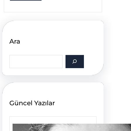
Ara
S
e
a
r
c
h
Güncel Yazılar