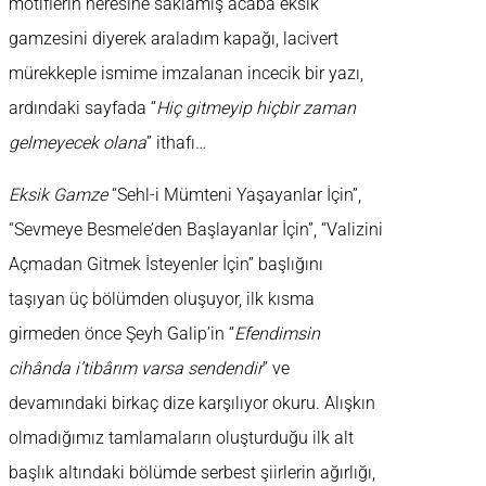
motiflerin neresine saklamış acaba eksik
gamzesini diyerek araladım kapağı, lacivert
mürekkeple ismime imzalanan incecik bir yazı,
ardındaki sayfada “
Hiç gitmeyip hiçbir zaman
gelmeyecek olana
” ithafı…
Eksik Gamze
“Sehl-i Mümteni Yaşayanlar İçin”,
“Sevmeye Besmele’den Başlayanlar İçin”, “Valizini
Açmadan Gitmek İsteyenler İçin” başlığını
taşıyan üç bölümden oluşuyor, ilk kısma
girmeden önce Şeyh Galip’in “
Efendimsin
cihânda i’tibârım varsa sendendir
” ve
devamındaki birkaç dize karşılıyor okuru. Alışkın
olmadığımız tamlamaların oluşturduğu ilk alt
başlık altındaki bölümde serbest şiirlerin ağırlığı,