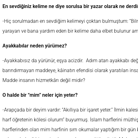
En sevdiğiniz kelime ne diye sorulsa bir yazar olarak ne derdi
-Hiç sorulmadan en sevdiğim kelimeyi çoktan bulmuştum: “Bil
yarayan ve bana yardım eden bir kelime daha elbet bulunur a
Ayakkabılar neden yürümez?
-Ayakkabısız da yürünür, eşya acizdir. Adım atan ayakkabı değil
barındırmayan maddeye, kâinatın efendisi olarak yaratılan i
Madde insanın hizmetkârı değil midir?
O halde bir “mim” neler için yeter?
-Arapçada bir deyim vardır: “Akıllıya bir işaret yeter.” İlmin kal
harf öğretenin kölesi olurum” buyurmuş. İslam harflerini müth
harflerinden olan mim harfinin sırrı okumalar yaptığım bir gün