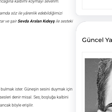
ıncağına kalbimi koymayı severim.
e
a
amda söz ile yârenlik edebildiğimizi
r
c
ar ve şair
Sevda Arslan
Kıdeyş
ile sesteki
h
Güncel Ya
ı bulmak ister. Güneşin sesini duymak için
esleri denir misal. Ses; boşluğa kalbini
ancak böyle erişilir.