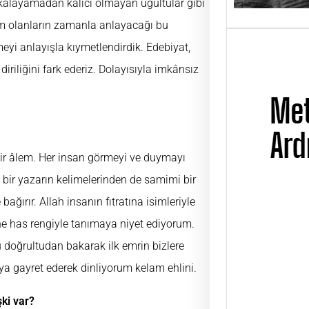
alayamadan kalıcı olmayan uğultular gibi
m olanların zamanla anlayacağı bu
yi anlayışla kıymetlendirdik. Edebiyat,
iriliğini fark ederiz. Dolayısıyla imkânsız
 bir âlem. Her insan görmeyi ve duymayı
 bir yazarın kelimelerinden de samimi bir
ğırır. Allah insanın fıtratına isimleriyle
ine has rengiyle tanımaya niyet ediyorum.
Metin
Üsta
u doğrultudan bakarak ilk emrin bizlere
UĞUR
ya gayret ederek dinliyorum kelam ehlini.
ÜSTAD
01 Ni
şki var?
günü