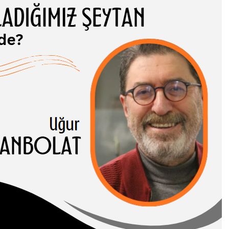
ADIĞIMIZ
TAN NEREDE?
 CANBOLAT
-I HASENE erleri,
 ve somut
rı birbirinden…