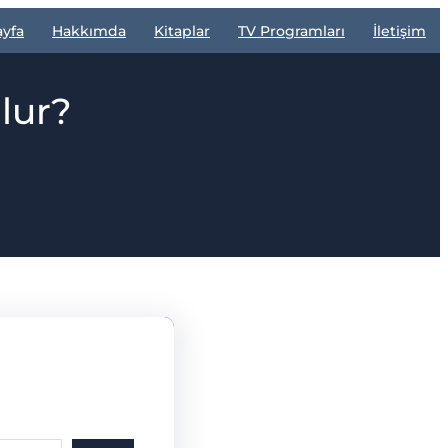
ayfa
Hakkımda
Kitaplar
TV Programları
İletişim
lur?