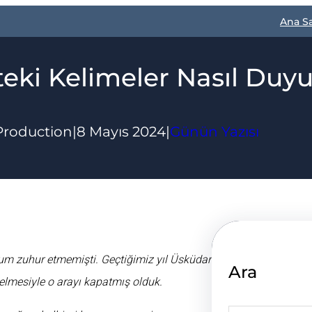
Ana S
teki Kelimeler Nasıl Duyu
Production
|
8 Mayıs 2024
|
Günün Yazısı
rum zuhur etmemişti. Geçtiğimiz yıl Üsküdar
Ara
elmesiyle o arayı kapatmış olduk.
S