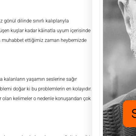
Saad
 gönül dilinde sınırlı kalıplarıyla
Mutlu
üşen kuşlar kadar kâinatla uyum içerisinde
UĞUR
pla muhabbet ettiğimiz zaman heybemizde
FUKA
aşıyo
nafak
için h
a kalanların yaşamın seslerine sağır
lemi doğar ki bu problemlerin en kolayıdır.
var olan kelimeler o nedenle konuşandan çok