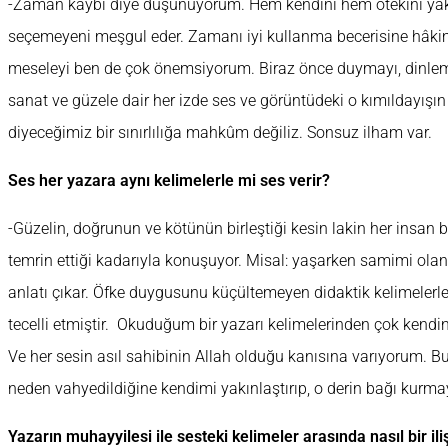
-Zaman kaybı diye düşünüyorum. Hem kendini hem ötekini yak
seçemeyeni meşgul eder. Zamanı iyi kullanma becerisine hâki
meseleyi ben de çok önemsiyorum. Biraz önce duymayı, dinleme
sanat ve güzele dair her izde ses ve görüntüdeki o kımıldayışın d
diyeceğimiz bir sınırlılığa mahkûm değiliz. Sonsuz ilham var.
Ses her yazara aynı kelimelerle mi ses verir?
-Güzelin, doğrunun ve kötünün birleştiği kesin lakin her insan
temrin ettiği kadarıyla konuşuyor. Misal: yaşarken samimi olan
anlatı çıkar. Öfke duygusunu küçültemeyen didaktik kelimelerle ba
tecelli etmiştir. Okuduğum bir yazarı kelimelerinden çok kend
Ve her sesin asıl sahibinin Allah olduğu kanısına varıyorum. B
neden vahyedildiğine kendimi yakınlaştırıp, o derin bağı kurma
Yazarın muhayyilesi ile sesteki kelimeler arasında nasıl bir ili