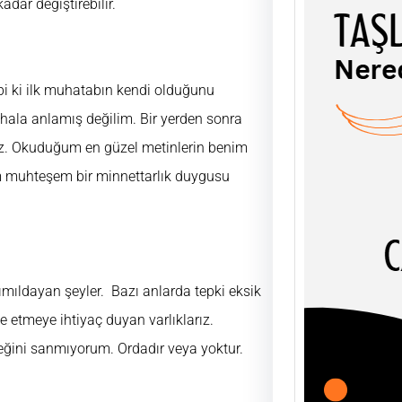
dar değiştirebilir.
bi ki ilk muhatabın kendi olduğunu
TAŞL
 hala anlamış değilim. Bir yerden sonra
ŞEY
riz. Okuduğum en güzel metinlerin benim
UĞUR
m muhteşem bir minnettarlık duygusu
AHLÂK
soyut
olgula
ımıldayan şeyler. Bazı anlarda tepki eksik
 etmeye ihtiyaç duyan varlıklarız.
eğini sanmıyorum. Ordadır veya yoktur.