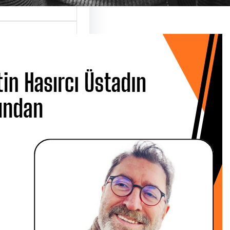
 Hasırcı
dın Ardından
 CANBOLAT
 Metin Hasırcı’yı
san Çarşamba
 Üsküdar…