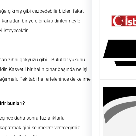
a çıkmış gibi cezbedebilir bizleri fakat
natları bir yere bırakıp dinlenmeyle
 isteyecektir.
 İnsan zihni gökyüzü gibi… Bulutlar yükünü
dir. Kasvetli bir halin pınar başında ne işi
ğırmalı. Pek tabi hal ertelenince de kelime
rir bunları?
eçince daha sonra fazlalıklarla
 kapatmak gibi kelimelere vereceğimiz