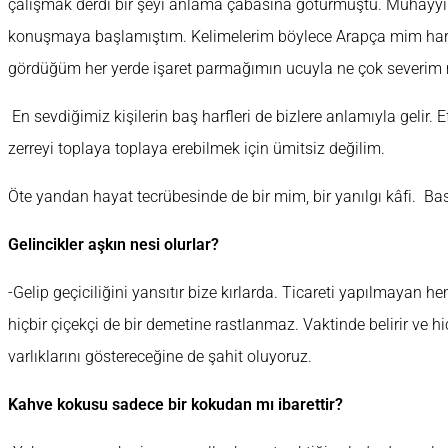
çalışmak derdi bir şeyi anlama çabasına götürmüştü. Muhayyi
konuşmaya başlamıştım. Kelimelerim böylece Arapça mim harfi
gördüğüm her yerde işaret parmağımın ucuyla ne çok severim 
En sevdiğimiz kişilerin baş harfleri de bizlere anlamıyla geli
zerreyi toplaya toplaya erebilmek için ümitsiz değilim.
Öte yandan hayat tecrübesinde de bir mim, bir yanılgı kâfi. Bas
Gelincikler aşkın nesi olurlar?
-Gelip geçiciliğini yansıtır bize kırlarda. Ticareti yapılmayan h
hiçbir çiçekçi de bir demetine rastlanmaz. Vaktinde belirir ve 
varlıklarını göstereceğine de şahit oluyoruz.
Kahve kokusu sadece bir kokudan mı ibarettir?