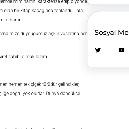
lemde mim harfini karakterize edip o yönde
 olan bir kitap kapağında toplandı. Hala
mim harfini.
Sosyal M
r. Efendimize duyduğumuz aşkın vuslatına her
Twitter
YouTube
iret sahibi olmak lazım.
emen hemen tek çiçek türüdür gelincikler,
hiçliğe doğru yok olurlar. Dünya döndükçe