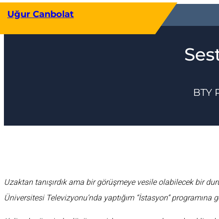
İçeriğe
Uğur Canbolat
geç
Ses
BTY 
Uzaktan tanışırdık ama bir görüşmeye vesile olabilecek bir du
Üniversitesi Televizyonu’nda yaptığım “İstasyon” programına g