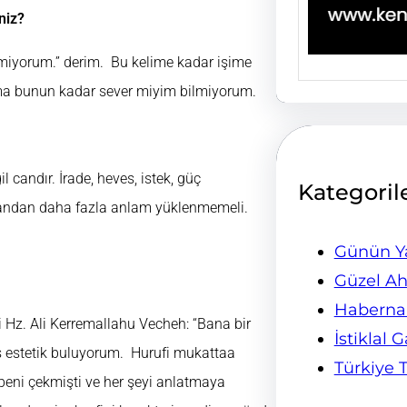
niz?
miyorum.” derim. Bu kelime kadar işime
ma bunun kadar sever miyim bilmiyorum.
 candır. İrade, heves, istek, güç
Kategoril
nsandan daha fazla anlam yüklenmemeli.
Günün Ya
Güzel Ah
Habern
esi Hz. Ali Kerremallahu Vecheh: “Bana bir
İstiklal 
iş estetik buluyorum. Hurufi mukattaa
Türkiye 
 beni çekmişti ve her şeyi anlatmaya