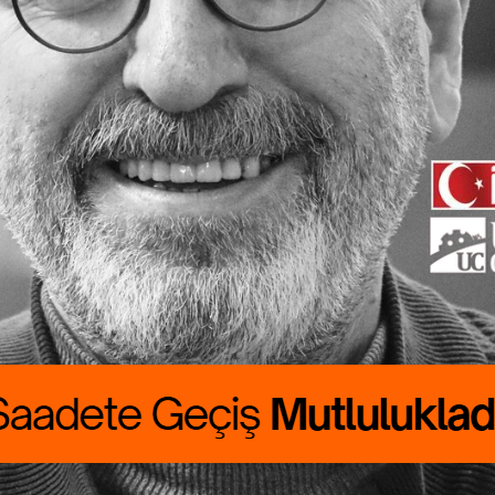
ete Geçiş
lukladır
 CANBOLAT
RALIK boyumuzu
rdu. Günlük
asını çıkarmak
asat…