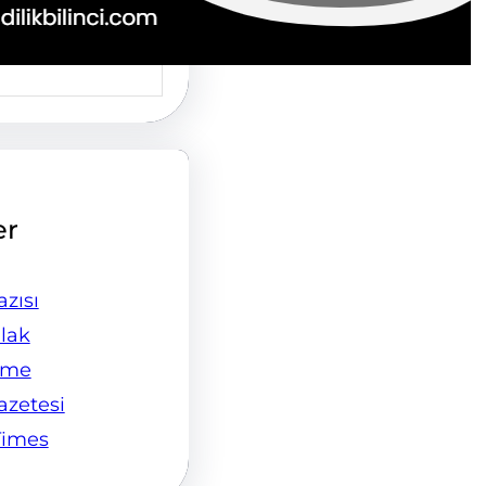
er
zısı
lak
ame
Gazetesi
Times