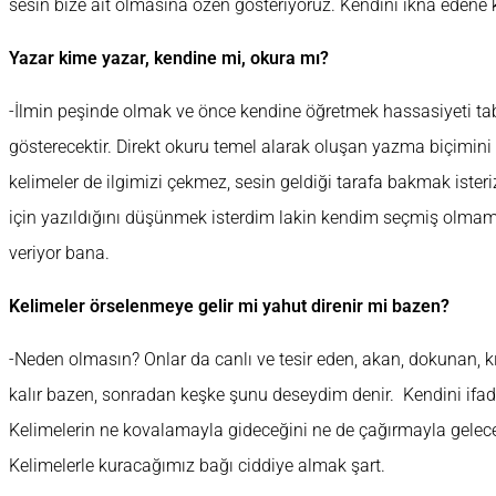
sesin bize ait olmasına özen gösteriyoruz. Kendini ikna edene ka
Yazar kime yazar, kendine mi, okura mı?
-İlmin peşinde olmak ve önce kendine öğretmek hassasiyeti ta
gösterecektir. Direkt okuru temel alarak oluşan yazma biçimini
kelimeler de ilgimizi çekmez, sesin geldiği tarafa bakmak iste
için yazıldığını düşünmek isterdim lakin kendim seçmiş olma
veriyor bana.
Kelimeler örselenmeye gelir mi yahut direnir mi bazen?
-Neden olmasın? Onlar da canlı ve tesir eden, akan, dokunan, k
kalır bazen, sonradan keşke şunu deseydim denir. Kendini ifade
Kelimelerin ne kovalamayla gideceğini ne de çağırmayla gelec
Kelimelerle kuracağımız bağı ciddiye almak şart.