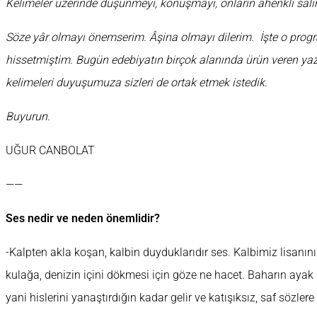
Kelimeler üzerinde düşünmeyi, konuşmayı, onların ahenkli sal
Söze yâr olmayı önemserim. Âşina olmayı dilerim. İşte o progr
hissetmiştim. Bugün edebiyatın birçok alanında ürün veren yaz
kelimeleri duyuşumuza sizleri de ortak etmek istedik.
Buyurun.
UĞUR CANBOLAT
——
Ses nedir ve neden önemlidir?
-Kalpten akla koşan, kalbin duyduklarıdır ses. Kalbimiz lisanın
kulağa, denizin içini dökmesi için göze ne hacet. Baharın ayak s
yani hislerini yanaştırdığın kadar gelir ve katışıksız, saf sözlere 