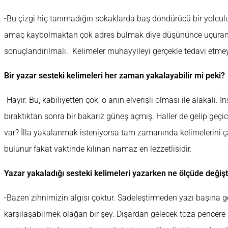
-Bu çizgi hiç tanımadığın sokaklarda baş döndürücü bir yolculuğ
amaç kaybolmaktan çok adres bulmak diye düşününce uçuran ka
sonuçlandırılmalı. Kelimeler muhayyileyi gerçekle tedavi etmeyi
Bir yazar sesteki kelimeleri her zaman yakalayabilir mi peki?
-Hayır. Bu, kabiliyetten çok, o anın elverişli olması ile alakalı.
bıraktıktan sonra bir bakarız güneş açmış. Haller de gelip geçici
var? İlla yakalanmak isteniyorsa tam zamanında kelimelerini ça
bulunur fakat vaktinde kılınan namaz en lezzetlisidir.
Yazar yakaladığı sesteki kelimeleri yazarken ne ölçüde değişti
-Bazen zihnimizin algısı çoktur. Sadeleştirmeden yazı başına g
karşılaşabilmek olağan bir şey. Dışardan gelecek toza pencere