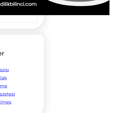
er
zısı
lak
ame
Gazetesi
Times