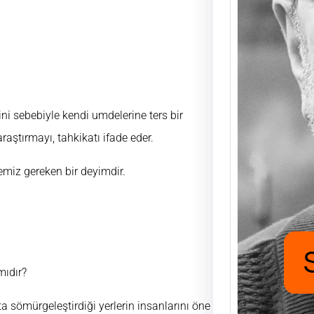
Saad
Mutlu
UĞUR
FUKA
aşıyo
ini sebebiyle kendi umdelerine ters bir
nafak
aştırmayı, tahkikatı ifade eder.
için h
miz gereken bir deyimdir.
mıdır?
 sömürgeleştirdiği yerlerin insanlarını öne