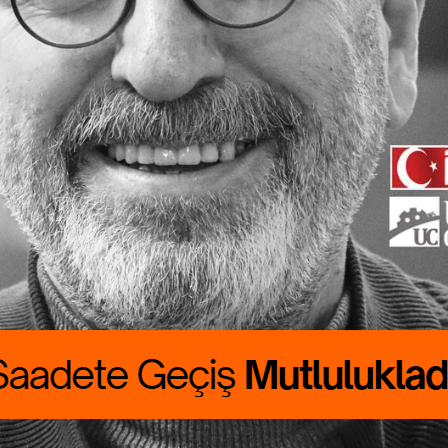
ete Geçiş
lukladır
 CANBOLAT
RALIK boyumuzu
rdu. Günlük
asını çıkarmak
asat…