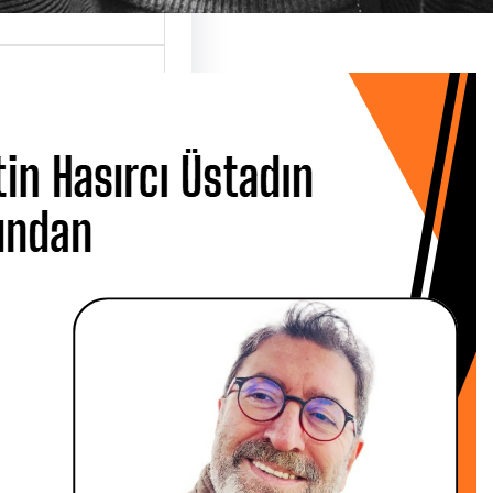
 Hasırcı
dın Ardından
 CANBOLAT
 Metin Hasırcı’yı
san Çarşamba
 Üsküdar…