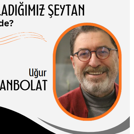
ADIĞIMIZ
TAN NEREDE?
 CANBOLAT
-I HASENE erleri,
 ve somut
rı birbirinden…