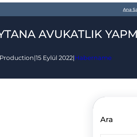
Ana S
YTANA AVUKATLIK YAP
Production
|
15 Eylül 2022
|
Habername
Ara
S