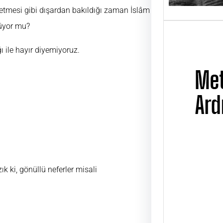
 etmesi gibi dışardan bakıldığı zaman İslâm
müyor mu?
 ile hayır diyemiyoruz.
Metin
k ki, gönüllü neferler misali
Üsta
UĞUR
ÜSTAD
01 Ni
günü