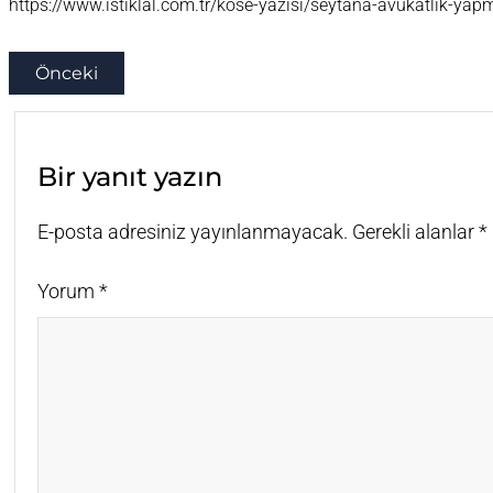
https://www.istiklal.com.tr/kose-yazisi/seytana-avukatlik-y
Önceki
Bir yanıt yazın
E-posta adresiniz yayınlanmayacak.
Gerekli alanlar
*
Yorum
*