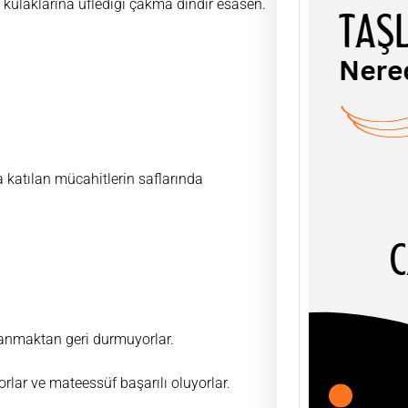
n kulaklarına üflediği çakma dindir esasen.
TAŞL
ŞEY
UĞUR
 katılan mücahitlerin saflarında
AHLÂK
soyut
olgula
ullanmaktan geri durmuyorlar.
orlar ve mateessüf başarılı oluyorlar.