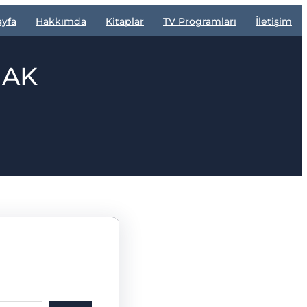
ayfa
Hakkımda
Kitaplar
TV Programları
İletişim
MAK