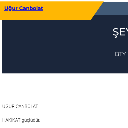
İçeriğe
Uğur Canbolat
geç
ŞE
BTY 
UĞUR CANBOLAT
HAKİKAT güçlüdür.