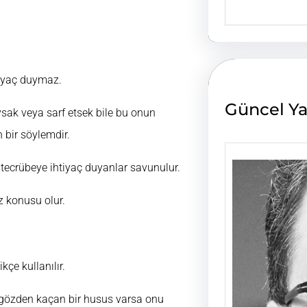
e
a
r
c
h
tiyaç duymaz.
Güncel Ya
sak veya sarf etsek bile bu onun
 bir söylemdir.
 tecrübeye ihtiyaç duyanlar savunulur.
 konusu olur.
e kullanılır.
e, gözden kaçan bir husus varsa onu