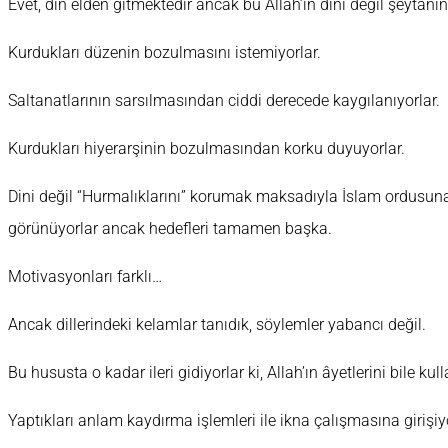
Evet, din elden gitmektedir ancak bu Allah’ın dini değil şeytanı
Kurdukları düzenin bozulmasını istemiyorlar.
Saltanatlarının sarsılmasından ciddi derecede kaygılanıyorlar.
Kurdukları hiyerarşinin bozulmasından korku duyuyorlar.
Dini değil “Hurmalıklarını” korumak maksadıyla İslam ordusuna
görünüyorlar ancak hedefleri tamamen başka.
Motivasyonları farklı…
Ancak dillerindeki kelamlar tanıdık, söylemler yabancı değil.
Bu hususta o kadar ileri gidiyorlar ki, Allah’ın âyetlerini bile k
Yaptıkları anlam kaydırma işlemleri ile ikna çalışmasına girişiy