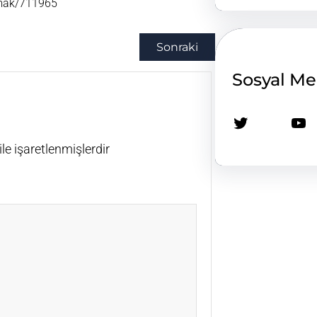
apmak/711965
Sonraki
Sosyal M
Twitter
YouTube
ile işaretlenmişlerdir