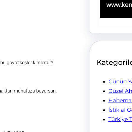
Kategoril
bu gayretkeşler kimlerdir?
Günün Ya
Güzel Ah
apmaktan muhafaza buyursun.
Habern
İstiklal 
Türkiye 