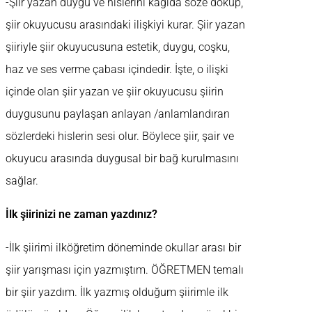
-Şiir yazan duygu ve hislerini kâğıda söze döküp,
şiir okuyucusu arasındaki ilişkiyi kurar. Şiir yazan
şiiriyle şiir okuyucusuna estetik, duygu, coşku,
haz ve ses verme çabası içindedir. İşte, o ilişki
içinde olan şiir yazan ve şiir okuyucusu şiirin
duygusunu paylaşan anlayan /anlamlandıran
sözlerdeki hislerin sesi olur. Böylece şiir, şair ve
okuyucu arasında duygusal bir bağ kurulmasını
sağlar.
İlk şiirinizi ne zaman yazdınız?
-İlk şiirimi ilköğretim döneminde okullar arası bir
şiir yarışması için yazmıştım. ÖĞRETMEN temalı
bir şiir yazdım. İlk yazmış olduğum şiirimle ilk