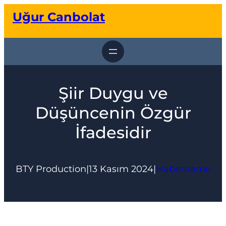
İçeriğe
Uğur Canbolat
geç
Şiir Duygu ve
Düşüncenin Özgür
İfadesidir
BTY Production
|
13 Kasım 2024
|
Habername