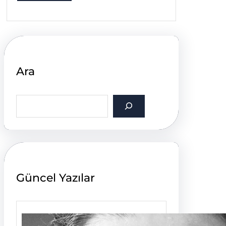
Ara
S
e
a
r
c
h
Güncel Yazılar