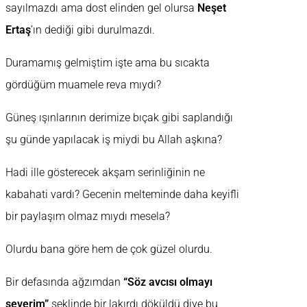
sayılmazdı ama dost elinden gel olursa
Neşet
Ertaş
’ın dediği gibi durulmazdı.
Duramamış gelmiştim işte ama bu sıcakta
gördüğüm muamele reva mıydı?
Güneş ışınlarının derimize bıçak gibi saplandığı
şu günde yapılacak iş miydi bu Allah aşkına?
Hadi ille gösterecek akşam serinliğinin ne
kabahati vardı? Gecenin melteminde daha keyifli
bir paylaşım olmaz mıydı mesela?
Olurdu bana göre hem de çok güzel olurdu.
Bir defasında ağzımdan
“Söz avcısı olmayı
severim”
şeklinde bir lakırdı döküldü diye bu