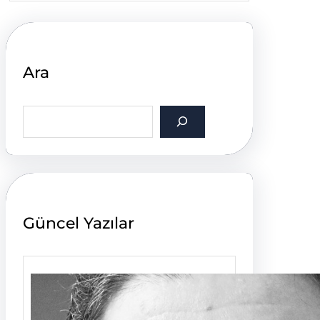
Ara
S
e
a
r
c
h
Güncel Yazılar