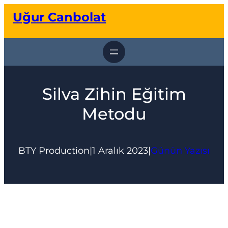
İçeriğe
Uğur Canbolat
geç
Silva Zihin Eğitim
Metodu
BTY Production
|
1 Aralık 2023
|
Günün Yazısı